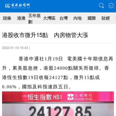
五年規
頭條
港澳
大灣區
台灣
內地
國際
財經
劃
港股收市微升15點 內房物管大漲
2022-01-19 19:43 |
香港中通社1月19日 電美國十年期債息再
升，累美股急挫，港股24000點關失而復得。香
港恆生指數19日收報24127點，微升15點或
0.06%，國指及科指連跌五日。