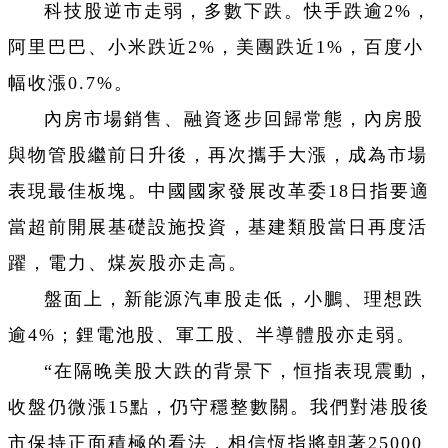
科技股逆市走弱，多數下跌。快手跌逾2%，
阿里巴巴、小米跌近2%，美團跌近1%，百度小
幅收漲0.7%。
內房市場銷售、融資逐步回歸常態，內房股
與物管股繼前日升後，再次攜手大漲，成為市場
表現最佳板塊。中國國家發展改革委18日指要適
當超前開展基礎設施投資，基建類股當日再度活
躍，電力、煤炭股亦走高。
盤面上，新能源汽車股走低，小鵬、理想跌
逾4%；鋰電池股、軍工股、半導體股亦走弱。
“在隔晚美股大跌的背景下，恒指表現震動，
收盤仍微漲15點，仍守穩整數關。我們對港股後
市保持正面積極的看法，相信恆指將朝著25000