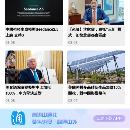
中國視頻生成模型Seedance2.5
【來論】沈家燊：狠抓“三新”模
上線 支持3
式，加快北部都會區建
08-08
08-08
美參議院法案擬對中印加稅
美國將對多晶硅衍生品加徵15%
100%，中方堅決反對
關稅，對中國影響幾何
08-08
08-07