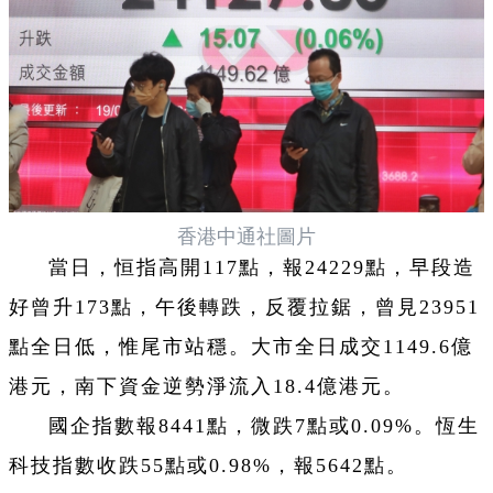
香港中通社圖片
當日，恒指高開117點，報24229點，早段造
好曾升173點，午後轉跌，反覆拉鋸，曾見23951
點全日低，惟尾市站穩。大市全日成交1149.6億
港元，南下資金逆勢淨流入18.4億港元。
國企指數報8441點，微跌7點或0.09%。恆生
科技指數收跌55點或0.98%，報5642點。