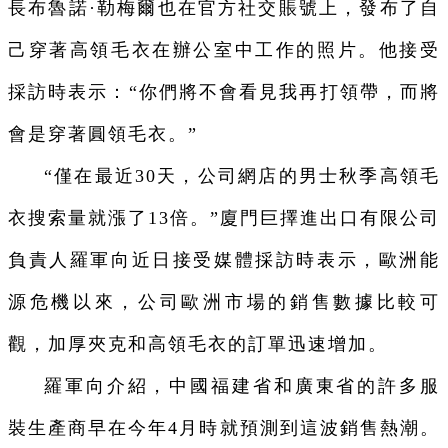
長布魯諾·勒梅爾也在官方社交賬號上，發布了自
己穿著高領毛衣在辦公室中工作的照片。他接受
採訪時表示：“你們將不會看見我再打領帶，而將
會是穿著圓領毛衣。”
“僅在最近30天，公司網店的男士秋季高領毛
衣搜索量就漲了13倍。”廈門巨擇進出口有限公司
負責人羅軍向近日接受媒體採訪時表示，歐洲能
源危機以來，公司歐洲市場的銷售數據比較可
觀，加厚夾克和高領毛衣的訂單迅速增加。
羅軍向介紹，中國福建省和廣東省的許多服
裝生產商早在今年4月時就預測到這波銷售熱潮。