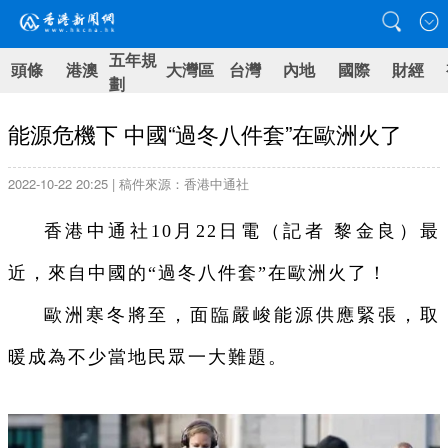
五年規
頭條
港澳
大灣區
台灣
內地
國際
財經
劃
能源危機下 中國“過冬八件套”在歐洲火了
2022-10-22 20:25 | 稿件來源：香港中通社
香港中通社10月22日電（記者 黎金良）最
近，來自中國的“過冬八件套”在歐洲火了！
歐洲寒冬將至，面臨嚴峻能源供應緊張，取
暖成為不少當地民眾一大難題。