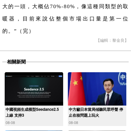
大的一頭，大概佔70%-80%，像這種同類型的取
暖器，目前來說佔整個市場出口量是第一位
的。”（完）
【編輯：黎金良】
相關新聞
中國視頻生成模型Seedance2.5
中方籲日本當局傾聽民眾呼聲 停
上線 支持3
止在核問題上玩火
08-08
08-08