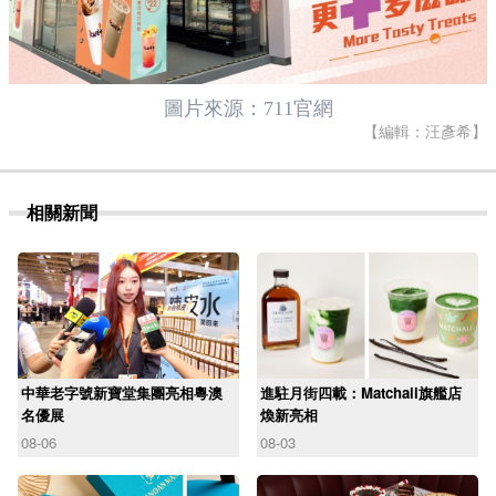
圖片來源：711官網
【編輯：汪彥希】
相關新聞
中華老字號新寶堂集團亮相粵澳
進駐月街四載：Matchali旗艦店
名優展
煥新亮相
08-06
08-03