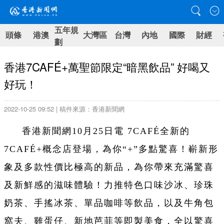
五年規
頭條
港澳
大灣區
台灣
內地
國際
財經
劃
香港7CAFÉ+萬聖節限定“暗黑飲品” 好喝又
好玩！
2022-10-25 09:52 | 稿件來源：香港新聞網
香港新聞網10月25日電 7CAFÉ全新的
7CAFÉ+概念店登場，為你“+”多點驚喜！嶄新形
象及多款性價比極高的新品，為你帶來充滿驚喜
及新鮮感的滋味體驗！力推特色口味沙冰、珍珠
奶茶、手搖冰茶、單品咖啡等飲品，以及牛角包
窩夫、雞蛋仔、新地芭菲等即製美食，全以驚喜