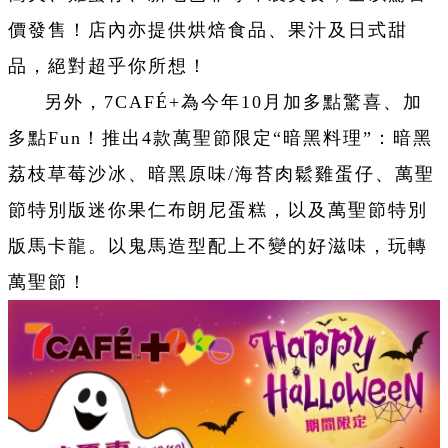
價發售！店內亦提供烘焙食品、果汁及日式甜
品，絕對超乎你所想！
另外，7CAFÉ+為今年10月加多點驚喜、加
多點Fun！推出4款萬聖節限定“暗黑料理”：暗黑
荔枝草莓沙冰、暗黑原味/海苔肉鬆雞蛋仔、萬聖
節特別版迷你果仁布朗尼蛋糕，以及萬聖節特別
版馬卡龍。以鬼馬造型配上不變的好滋味，玩轉
萬聖節！