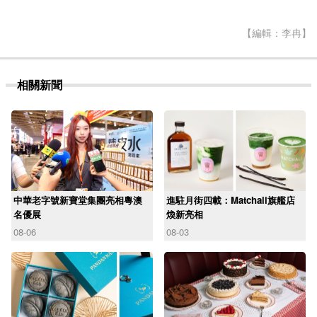
【編輯：李冉】
相關新聞
中華老字號新寶堂集團亮相粵澳
進駐月街四載：Matchali旗艦店
名優展
煥新亮相
08-06
08-03