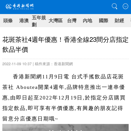
五年規
頭條
港澳
大灣區
台灣
內地
國際
財經
劃
花斑茶社4週年優惠！香港全線23間分店指定
飲品半價
2022-11-09 10:37 | 稿件來源：香港新聞網
香港新聞網11月9日電 台式手搖飲品店花斑
茶社 Aboutea開業4週年,品牌特意推出一連串優
惠,由即日起至2022年12月19日,於指定分店購買
指定飲品,即可享有半價優惠,有興趣的朋友記得
留意分店優惠日期哦~