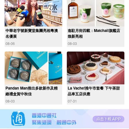
中華老字號新寶堂集團亮相粵澳
進駐月街四載：Matchali旗艦店
名優展
煥新亮相
08-06
08-03
Pandan Man推出多款新作及精
La Vache!推午市套餐 下午茶甜
緻禮盒賀中秋佳
品車五店供應
08-03
07-31