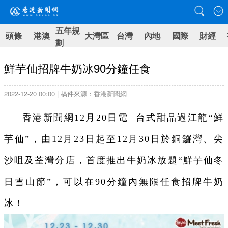
五年規
頭條
港澳
大灣區
台灣
內地
國際
財經
劃
鮮芋仙招牌牛奶冰90分鐘任食
2022-12-20 00:00 | 稿件來源：香港新聞網
香港新聞網12月20日電 台式甜品過江龍“鮮
芋仙”，由12月23日起至12月30日於銅鑼灣、尖
沙咀及荃灣分店，首度推出牛奶冰放題“鮮芋仙冬
日雪山節”，可以在90分鐘內無限任食招牌牛奶
冰！