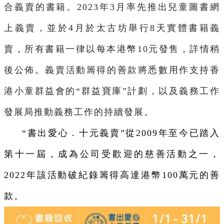
合義賣的書籍。2023年3月率先推出兒童圖書網
上義賣，並於4月於太古坊舉行8天實體書籍義
賣，所有書籍一律以每本港幣10元發售，詳情稍
後公佈。
義賣活動籌得的善款將悉數用作支持香
港小童群益會的“群益寶庫”計劃，以及義務工作
發展局推動義務工作的持續發展。
“書出愛心．十元義賣”從2009年至今已踏入
第十一屆，成為公司受歡迎的慈善活動之一，
2022年該活動破紀錄籌得高達港幣100萬元的善
款。