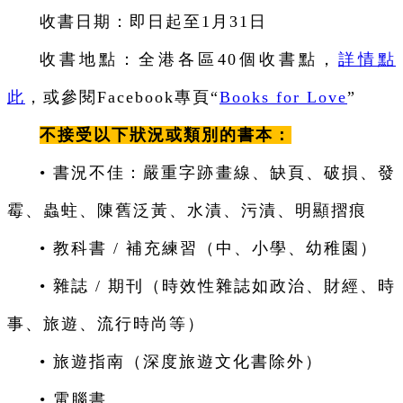
收書日期：即日起至1月31日
收書地點：全港各區40個收書點，
詳情點
此
，或參閱Facebook專頁“
Books for Love
”
不接受以下狀況或類別的書本：
• 書況不佳：嚴重字跡畫線、缺頁、破損、發
霉、蟲蛀、陳舊泛黃、水漬、污漬、明顯摺痕
• 教科書 / 補充練習（中、小學、幼稚園）
• 雜誌 / 期刊（時效性雜誌如政治、財經、時
事、旅遊、流行時尚等）
• 旅遊指南（深度旅遊文化書除外）
• 電腦書