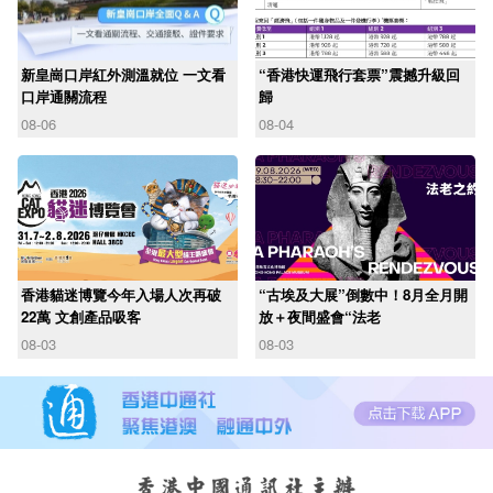
新皇崗口岸紅外測溫就位 一文看
“香港快運飛行套票”震撼升級回
口岸通關流程
歸
08-06
08-04
香港貓迷博覽今年入場人次再破
“古埃及大展”倒數中！8月全月開
22萬 文創產品吸客
放＋夜間盛會“法老
08-03
08-03