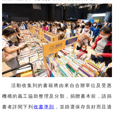
活動收集到的書籍將由來自合辦單位及受惠
機構的義工協助整理及分類，捐贈書本前，請捐
書者詳閱下列
收書準則
，並篩選保存良好而且適