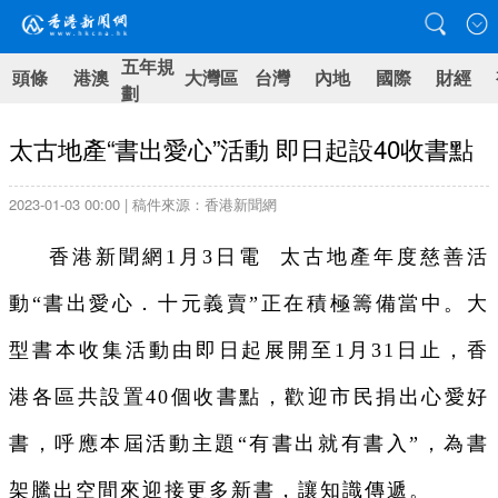
五年規
頭條
港澳
大灣區
台灣
內地
國際
財經
劃
太古地產“書出愛心”活動 即日起設40收書點
2023-01-03 00:00 | 稿件來源：香港新聞網
香港新聞網1月3日電 太古地產年度慈善活
動“書出愛心．十元義賣”正在積極籌備當中。大
型書本收集活動由即日起展開至1月31日止，香
港各區共設置40個收書點，歡迎市民捐出心愛好
書，呼應本屆活動主題“有書出就有書入”，為書
架騰出空間來迎接更多新書，讓知識傳遞。