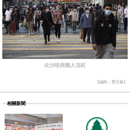
尖沙咀商圈人流旺
【編輯：曹文毓】
相關新聞