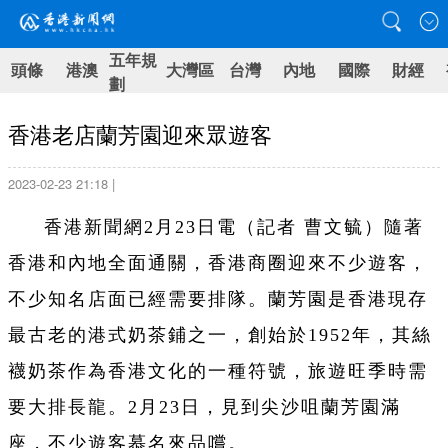
五年規
頭條
港澳
大灣區
台灣
內地
國際
財經
劃
香港老店蘭芳園迎來眾遊客
2023-02-23 21:18 |
香港新聞網2月23日電（記者 曹文毓）隨著
香港和內地全面通關，香港商圈迎來不少遊客，
不少知名店面已經需要排隊。蘭芳園是香港現存
最古老的港式奶茶鋪之一，創始於1952年，其絲
襪奶茶作為香港文化的一種符號，旅遊旺季時需
要大排長龍。2月23日，見到尖沙咀蘭芳園滿
座，不少遊客慕名來品嚐。