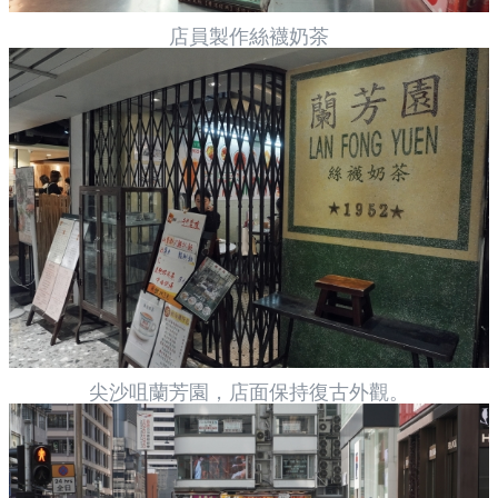
店員製作絲襪奶茶
尖沙咀蘭芳園，店面保持復古外觀。