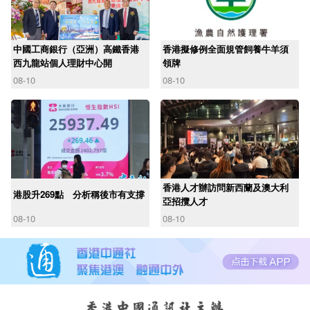
中國工商銀行（亞洲）高鐵香港
香港擬修例全面規管飼養牛羊須
西九龍站個人理財中心開
領牌
08-10
08-10
香港人才辦訪問新西蘭及澳大利
港股升269點 分析稱後市有支撐
亞招攬人才
08-10
08-10