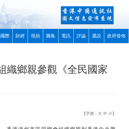
國際
財經
視頻
圖集
電訊
評論
通說
政府發佈
組織鄉親參觀《全民國家
【字號：
大
中
小
】