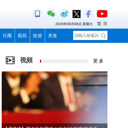
繁
简
2026年08月08日 星期六
社團
藝苑
旅遊
美食
視頻
更 多