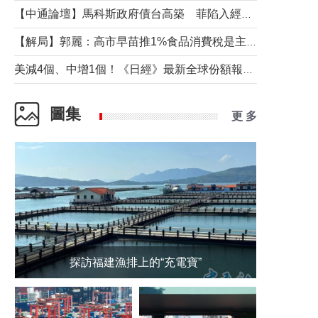
【中通論壇】馬科斯政府債台高築 菲陷入經濟困境與南海對抗惡循環？
【解局】郭麗：高市早苗推1%食品消費稅是主動作為還是被迫“飲鴆止渴”
美減4個、中增1個！《日經》最新全球份額報告透露了什麼？
圖集
更 多
探訪福建漁排上的“充電寶”