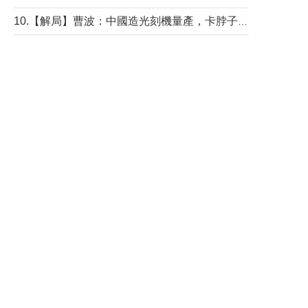
10.【解局】曹波：中國造光刻機量產，卡脖子問題有無解決？