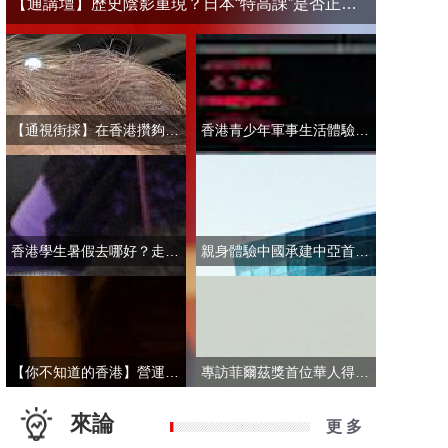
【通講壇】歷史陰影重現？日本“特高課”是否正在借殼還魂
【通視街採】在香港攢夠多少錢才敢退休？有人退而不休，有人放眼大灣區
香港青少年軍事生活體驗營開營 學員激動表示：期待又緊張！
香港學生暑假去哪好？走進故宮“當金匠”！
親身體驗中國承建中亞首條無人駕駛輕軌 市民點讚“太酷了”：28分鐘穿越整座城
【你不知道的香港】營運不到一年乘客破50萬！香港“落日飛車”為何那麼火？
專訪菲爾茲獎首位華人得主丘成桐：期待中國本土培養學者拿下菲爾茲獎
來論
更 多