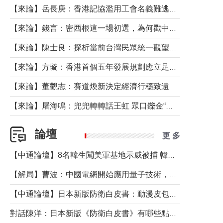
【來論】岳長庚：香港記協濫用工會名義難逃法律制裁
【來論】錢言：密西根這一場初選，為何戳中了兩黨最痛的神經？
【來論】陳士良：探析當前台灣民眾統一觀望心態的深層成因
【來論】方璇：香港首個五年發展規劃應立足民生務實前行
【來論】董觀志：賽道煥新決定經濟行穩致遠
【來論】屠海鳴：兜兜轉轉話王虹 眾口鑠金“一邊倒”
論壇
更 多
【中通論壇】8名韓生闖美軍基地示威被捕 韓國年輕人反美情緒從何而來？
【解局】曹波：中國電網開始應用量子技術，以後會不再停電嗎？
【中通論壇】日本新版防衛白皮書：動漫皮包藏不住軍國野心
對話陳洋：日本新版《防衛白皮書》有哪些點值得警惕？