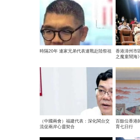
時隔20年 連家兄弟代表連戰赴陸祭祖
香港漳州市
之魔童鬧海
（中國兩會）福建代表：深化閩台交
百餘位香港
流促兩岸心靈契合
育七日行