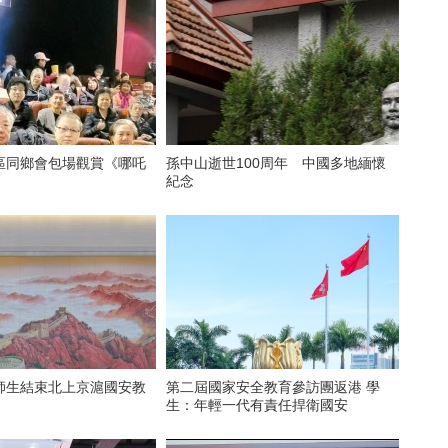
區同鄉會包場觀賞《哪吒
孫中山逝世100周年 中國多地緬懷
》
紀念
師生結束北上京滬國安教
第二屆國家安全教育參訪團返港 學
生：年輕一代有責任捍衛國安