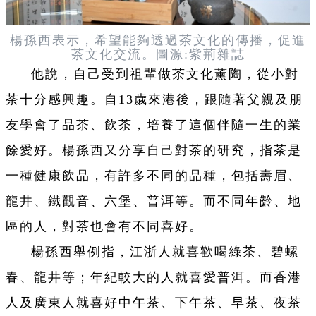
楊孫西表示，希望能夠透過茶文化的傳播，促進
茶文化交流。圖源:
紫荊雜誌
他說，自己受到祖輩做茶文化薰陶，從小對
茶十分感興趣。自13歲來港後，跟隨著父親及朋
友學會了品茶、飲茶，培養了這個伴隨一生的業
餘愛好。楊孫西又分享自己對茶的研究，指茶是
一種健康飲品，有許多不同的品種，包括壽眉、
龍井、鐵觀音、六堡、普洱等。而不同年齡、地
區的人，對茶也會有不同喜好。
楊孫西舉例指，江浙人就喜歡喝綠茶、碧螺
春、龍井等；年紀較大的人就喜愛普洱。而香港
人及廣東人就喜好中午茶、下午茶、早茶、夜茶