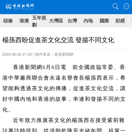
五年規
頭條
港澳
大灣區
台灣
內地
國際
財經
劃
楊孫西盼促進茶文化交流 發揚不同文化
2023-06-06 21:29 | 稿件來源：香港新聞網
香港新聞網6月6日電 前全國政協常委、香
港中華廠商聯合會永遠名譽會長楊孫西表示，希
望能夠透過茶文化的傳播，促進茶文化交流，講
好中國內地和香港的故事，串連和發揚不同的文
化。
近年致力推廣茶文化的楊孫西在接受紫荊雜
誌專訪時提到，從清朝乾隆至光緒年間，祖輩一