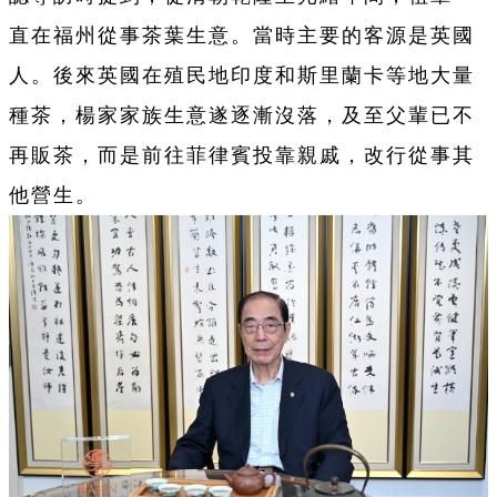
直在福州從事茶葉生意。當時主要的客源是英國
人。後來英國在殖民地印度和斯里蘭卡等地大量
種茶，楊家家族生意遂逐漸沒落，及至父輩已不
再販茶，而是前往菲律賓投靠親戚，改行從事其
他營生。