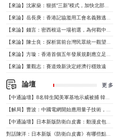
【來論】沈家燊：狠抓“三新”模式，加快北部都會區建設
【來論】岳長庚：香港記協濫用工會名義難逃法律制裁
【來論】錢言：密西根這一場初選，為何戳中了兩黨最痛的神經？
【來論】陳士良：探析當前台灣民眾統一觀望心態的深層成因
【來論】方璇：香港首個五年發展規劃應立足民生務實前行
【來論】董觀志：賽道煥新決定經濟行穩致遠
論壇
更 多
【中通論壇】8名韓生闖美軍基地示威被捕 韓國年輕人反美情緒從何而來？
【解局】曹波：中國電網開始應用量子技術，以後會不再停電嗎？
【中通論壇】日本新版防衛白皮書：動漫皮包藏不住軍國野心
對話陳洋：日本新版《防衛白皮書》有哪些點值得警惕？