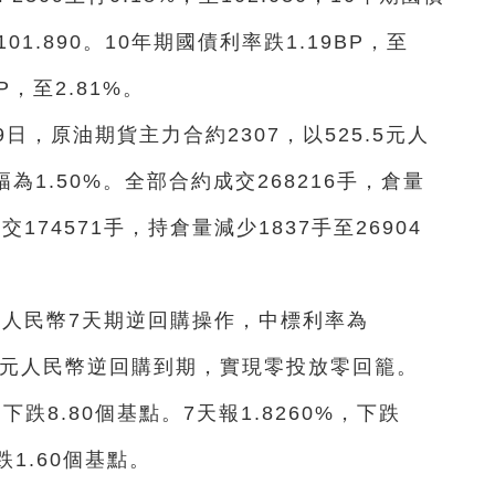
01.890。10年期國債利率跌1.19BP，至
P，至2.81%。
日，原油期貨主力合約2307，以525.5元人
為1.50%。全部合約成交268216手，倉量
交174571手，持倉量減少1837手至26904
億元人民幣7天期逆回購操作，中標利率為
0億元人民幣逆回購到期，實現零投放零回籠。
%，下跌8.80個基點。7天報1.8260%，下跌
跌1.60個基點。