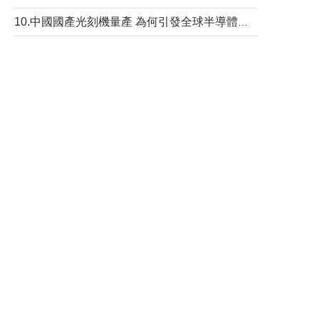
10.中國國產光刻機量產 為何引發全球半導體行業巨震？