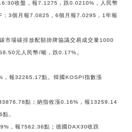
30收盤，報7.1275，跌0.0210%，人民幣
F：3個月報7.0825，6個月報7.0295，1年報
國碳市場碳排放配額掛牌協議交易成交量1000
8.50元人民幣/噸，跌0.17%。
%，報32265.17點。韓國KOSPI指數漲
876.78點；納指收漲0.16%，報13259.14
86點。
9%，報7562.36點；德國DAX30收跌