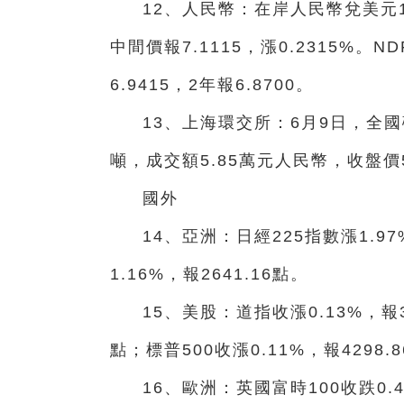
12、人民幣：在岸人民幣兌美元16:
中間價報7.1115，漲0.2315%。ND
6.9415，2年報6.8700。
13、上海環交所：6月9日，全
噸，成交額5.85萬元人民幣，收盤價5
國外
14、亞洲：日經225指數漲1.97
1.16%，報2641.16點。
15、美股：道指收漲0.13%，報33
點；標普500收漲0.11%，報4298.
16、歐洲：英國富時100收跌0.4