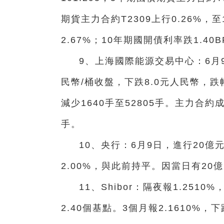
期貨主力合約T2309上行0.26%，至1
2.67%；10年期國開債利率跌1.40B
9、上海國際能源交易中心：6月9
民幣/桶收盤，下跌8.0元人民幣，跌幅
減少1640手至52805手。主力合約成
手。
10、央行：6月9日，進行20
2.00%，與此前持平。因當日有2
11、Shibor：隔夜報1.2510
2.40個基點。3個月報2.1610%，下