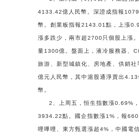
4133.42億人民幣。深證成指報1079
幣。創業板指報2143.01點，上漲0
漲多跌少，兩市超2700只個股上漲
量1300億。盤面上，液冷服務器、
旅游、新型城鎮化、房地產、供銷社等
億元人民幣，其中滬股通淨賣出4.13
幣。
2、上周五，恒生指數漲0.69%，
3934.22點。國企指數漲1%，報6
哩嗶哩、東方甄選漲超4%，中國電信