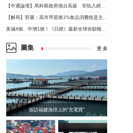
【中通論壇】馬科斯政府債台高築 菲陷入經濟困境與南海對抗惡循環？
【解局】郭麗：高市早苗推1%食品消費稅是主動作為還是被迫“飲鴆止渴”
美減4個、中增1個！《日經》最新全球份額報告透露了什麼？
圖集
更 多
探訪福建漁排上的“充電寶”