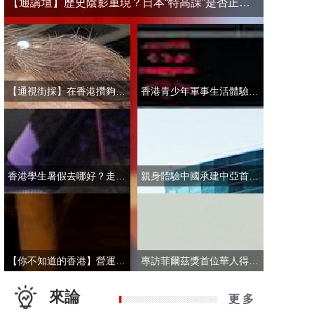
【通講壇】歷史陰影重現？日本“特高課”是否正在借殼還魂
【通視街採】在香港攢夠多少錢才敢退休？有人退而不休，有人放眼大灣區
香港青少年軍事生活體驗營開營 學員激動表示：期待又緊張！
香港學生暑假去哪好？走進故宮“當金匠”！
親身體驗中國承建中亞首條無人駕駛輕軌 市民點讚“太酷了”：28分鐘穿越整座城
【你不知道的香港】營運不到一年乘客破50萬！香港“落日飛車”為何那麼火？
專訪菲爾茲獎首位華人得主丘成桐：期待中國本土培養學者拿下菲爾茲獎
來論
更 多