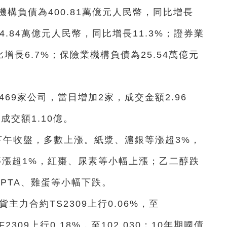
機構負債為400.81萬億元人民幣，同比增長
4.84萬億元人民幣，同比增長11.3%；證券業
增長6.7%；保險業機構負債為25.54萬億元
469家公司，當日增加2家，成交金額2.96
，成交額1.10億。
下午收盤，多數上漲。紙漿、滬銀等漲超3%，
等漲超1%，紅棗、尿素等小幅上漲；乙二醇跌
，PTA、雞蛋等小幅下跌。
主力合約TS2309上行0.06%，至
2309上行0.18%，至102.030；10年期國債