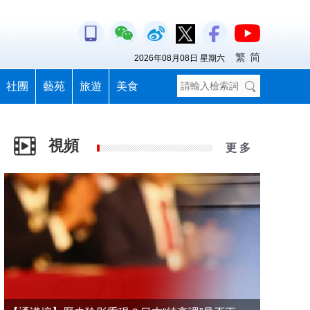
繁
简
2026年08月08日 星期六
社團
藝苑
旅遊
美食
視頻
更 多