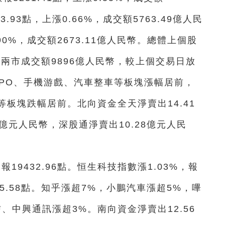
3.93點，上漲0.66%，成交額5763.49億人民
.90%，成交額2673.11億人民幣。總體上個股
。兩市成交額9896億人民幣，較上個交易日放
CPO、手機游戲、汽車整車等板塊漲幅居前，
板塊跌幅居前。北向資金全天淨賣出14.41
億元人民幣，深股通淨賣出10.28億元人民
報19432.96點。恒生科技指數漲1.03%，報
605.58點。知乎漲超7%，小鵬汽車漲超5%，嗶
、中興通訊漲超3%。南向資金淨賣出12.56