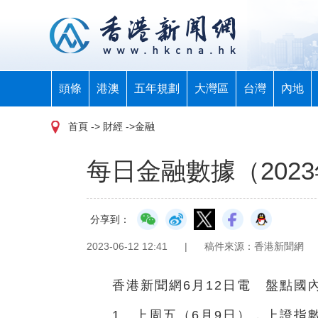
頭條
港澳
五年規劃
大灣區
台灣
內地
首頁
-> 財經 ->金融
每日金融數據（2023
分享到：
2023-06-12 12:41
|
稿件來源：香港新聞網
香港新聞網6月12日電 盤點國
1、上周五（6月9日），上證指數報