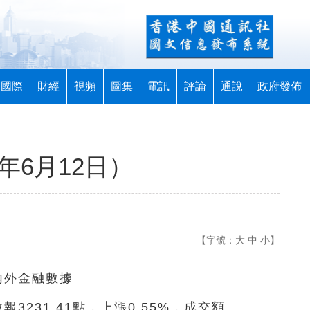
國際
財經
視頻
圖集
電訊
評論
通說
政府發佈
年6月12日）
【字號：
大
中
小
】
內外金融數據
3231.41點，上漲0.55%，成交額