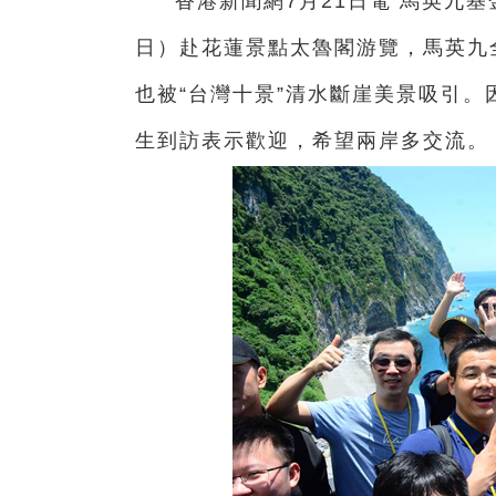
香港新聞網7月21日電 馬英九
日）赴花蓮景點太魯閣游覽，馬英九
也被“台灣十景”清水斷崖美景吸引
生到訪表示歡迎，希望兩岸多交流。