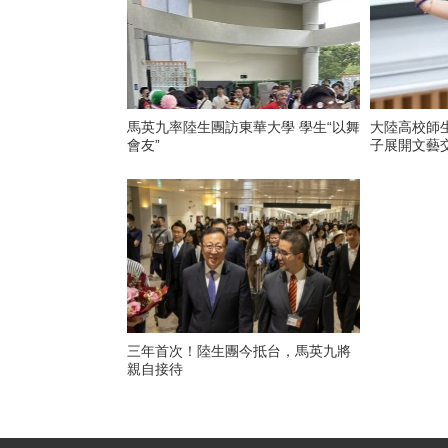
馬英九率陸生團訪東華大學 學生“以舞
大陸高校師
會友”
子展開文藝
三年首次！陸生團今抵台，馬英九將
親自接待