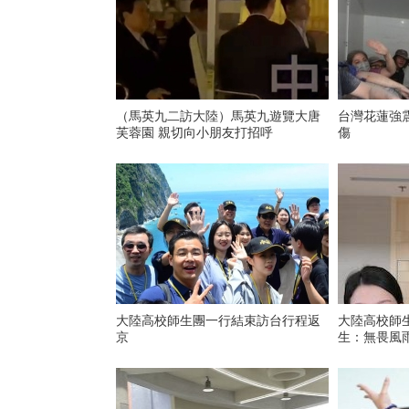
（馬英九二訪大陸）馬英九遊覽大唐
台灣花蓮強震
芙蓉園 親切向小朋友打招呼
傷
大陸高校師生團一行結束訪台行程返
大陸高校師
京
生：無畏風