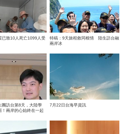
已致10人死亡1099人受
特稿：9天旅程敘同根情 陸生訪台融
兩岸冰
生團訪台第8天，大陸學
7月22日台海早資訊
雨！兩岸的心始終在一起