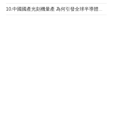
10.中國國產光刻機量產 為何引發全球半導體行業巨震？