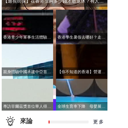
【通視街採】在香港攢夠多少錢才敢退休？有人退而不休，有人放眼大灣區
香港青少年軍事生活體驗營開營 學員激動表示：期待又緊張！
香港學生暑假去哪好？走進故宮“當金匠”！
親身體驗中國承建中亞首條無人駕駛輕軌 市民點讚“太酷了”：28分鐘穿越整座城
【你不知道的香港】營運不到一年乘客破50萬！香港“落日飛車”為何那麼火？
專訪菲爾茲獎首位華人得主丘成桐：期待中國本土培養學者拿下菲爾茲獎
全球生育率下降 母嬰展卻依舊火爆 商家：小市場反而催生了新商機
來論
更 多