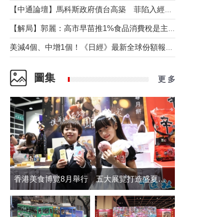
【中通論壇】馬科斯政府債台高築 菲陷入經濟困境與南海對抗惡循環？
【解局】郭麗：高市早苗推1%食品消費稅是主動作為還是被迫“飲鴆止渴”
美減4個、中增1個！《日經》最新全球份額報告透露了什麼？
圖集
更 多
香港美食博覽8月舉行 五大展覽打造盛夏嘉年華