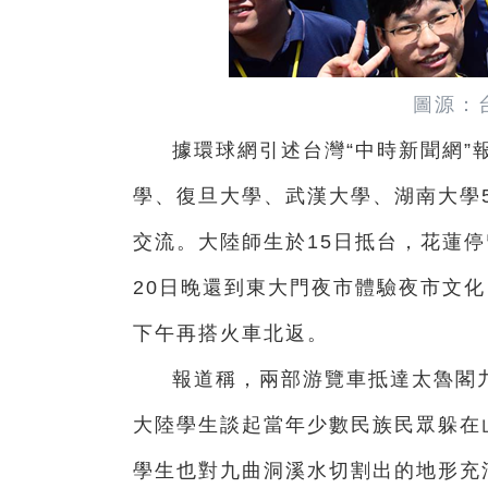
圖源：
據環球網引述台灣“中時新聞網”
學、復旦大學、武漢大學、湖南大學5
交流。大陸師生於15日抵台，花蓮停
20日晚還到東大門夜市體驗夜市文化
下午再搭火車北返。
報道稱，兩部游覽車抵達太魯閣
大陸學生談起當年少數民族民眾躲在
學生也對九曲洞溪水切割出的地形充