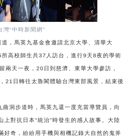
台灣“中時新聞網”
報道，
馬英九基金會邀請北京大學、清華大
所高校師生共37人訪台，進行9天8夜的學術
留兩天一夜，20日到慈濟、東華大學參訪，
，21日轉往太魯閣體驗台灣東部風景，結束後
九曲洞步道時，馬英九還一度充當導覽員，向
山上對抗日本“統治”時發生的感人故事。大陸
滿好奇，紛紛用手機與相機記錄大自然的鬼斧