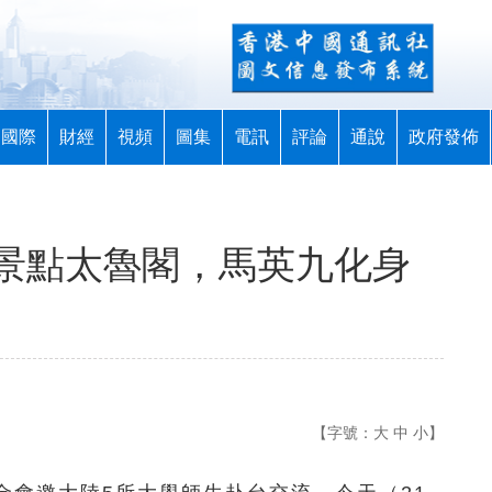
國際
財經
視頻
圖集
電訊
評論
通說
政府發佈
景點太魯閣，馬英九化身
【字號：
大
中
小
】