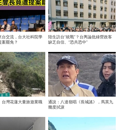
來台交流，台大社科院學
陸生訪台“統戰”？台輿論批綠營政客
提案罷免？
缺乏自信、“恐共恐中”
，台灣花蓮大量旅遊業職
通說：八達嶺唱《長城謠》，馬英九
幾度拭淚