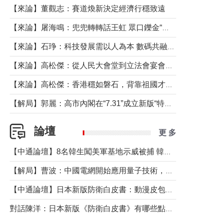
【來論】董觀志：賽道煥新決定經濟行穩致遠
【來論】屠海鳴：兜兜轉轉話王虹 眾口鑠金“一邊倒”
【來論】石琤：科技發展需以人為本 數碼共融不應讓長者放棄傳統生活方式
【來論】高松傑：從人民大會堂到立法會宴會廳——香港管治新範式的完整拼圖
【來論】高松傑：香港穩如磐石，背靠祖國才是真正的“終極護城河”
【解局】郭麗：高市內閣在“7.31”成立新版“特高課”意欲何為？
論壇
更 多
【中通論壇】8名韓生闖美軍基地示威被捕 韓國年輕人反美情緒從何而來？
【解局】曹波：中國電網開始應用量子技術，以後會不再停電嗎？
【中通論壇】日本新版防衛白皮書：動漫皮包藏不住軍國野心
對話陳洋：日本新版《防衛白皮書》有哪些點值得警惕？