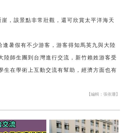
斷崖，該景點非常壯觀，還可欣賞太平洋海天
恰逢暑假有不少游客，游客得知馬英九與大陸
大陸師生團到台灣進行交流，新竹賴姓游客受
學生在學術上互動交流有幫助，經濟方面也有
【編輯：張依珊】