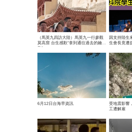
（馬英九四訪大陸）馬英九一行參觀
因支持陸生
莫高窟 台生感歎“拿到通往過去的鑰
生會長竟遭
匙”
6月12日台海早資訊
受地震影響
工遭解雇