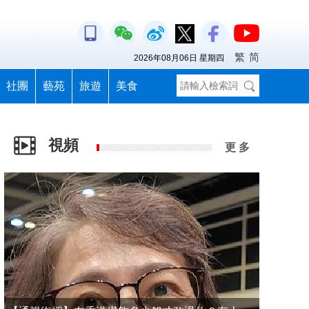
繁
简
2026年08月06日 星期四
社團
藝苑
旅遊
美食
視頻
更 多