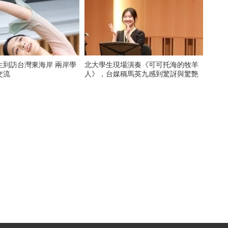
生到訪台灣東海岸 兩岸學
北大學生現場演奏《可可托海的牧羊
交流
人》，台媒稱馬英九感到驚訝與驚艶