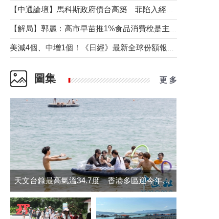
【中通論壇】馬科斯政府債台高築 菲陷入經濟困境與南海對抗惡循環？
【解局】郭麗：高市早苗推1%食品消費稅是主動作為還是被迫“飲鴆止渴”
美減4個、中增1個！《日經》最新全球份額報告透露了什麼？
圖集
更 多
天文台錄最高氣溫34.7度 香港多區迎今年最熱一天