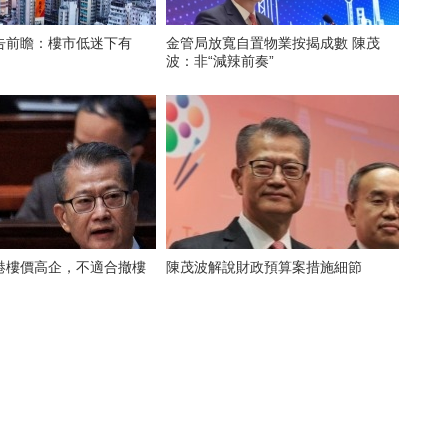
告前瞻：樓市低迷下有
金管局放寬自置物業按揭成數 陳茂
？
波：非“減辣前奏”
港樓價高企，不適合撤樓
陳茂波解說財政預算案措施細節