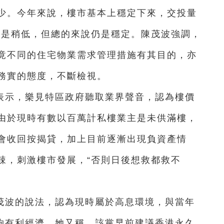
少。今年來說，樓市基本上穩定下來，交投量
仍是稍低，但總的來說仍是穩定。陳茂波強調，
竟不同的住宅物業需求管理措施有其目的，亦
務實的態度，不斷檢視。
表示，樂見特區政府聽取業界聲音，認為樓價
由於現時有數以百萬計私樓業主是未供滿樓，
會收回按揭貸，加上目前逐漸出現負資產情
辣，刺激樓市發展，“否則日後想救都救不
茂波的說法，認為現時屬於高息環境，與當年
能夠有利經濟。她又稱，該黨早前建議香港永久