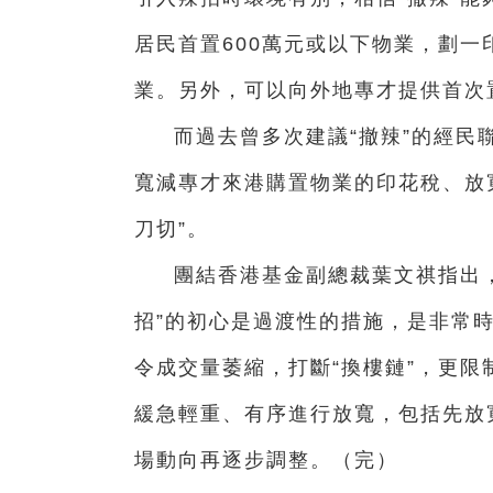
居民首置600萬元或以下物業，劃一
業。另外，可以向外地專才提供首次
而過去曾多次建議“撤辣”的經民
寬減專才來港購置物業的印花稅、放
刀切”。
團結香港基金副總裁葉文祺指出
招”的初心是過渡性的措施，是非常時
令成交量萎縮，打斷“換樓鏈”，更限
緩急輕重、有序進行放寬，包括先放
場動向再逐步調整。（完）