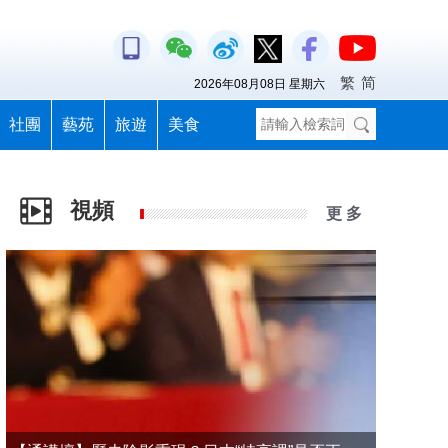
繁
简
2026年08月08日 星期六
社團
藝苑
旅遊
美食
視頻
更 多