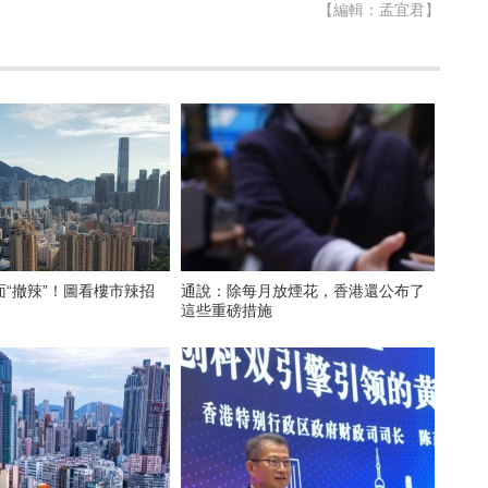
【編輯：孟宜君】
“撤辣”！圖看樓市辣招
通說：除每月放煙花，香港還公布了
這些重磅措施