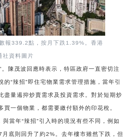
報339.2點，按月下跌1.39%。香港
通社資料圖片
”。陳茂波回應時表示，特區政府一直密切注
說的“辣招”即住宅物業需求管理措施，當年引
此盡量遏抑炒賣需求及投資需求。對於短期炒
多買一個物業，都需要繳付額外的印花稅。
與當年“辣招”引入時的境況有些不同，例如
7月底則回升了約2%。去年樓市雖然下跌，但