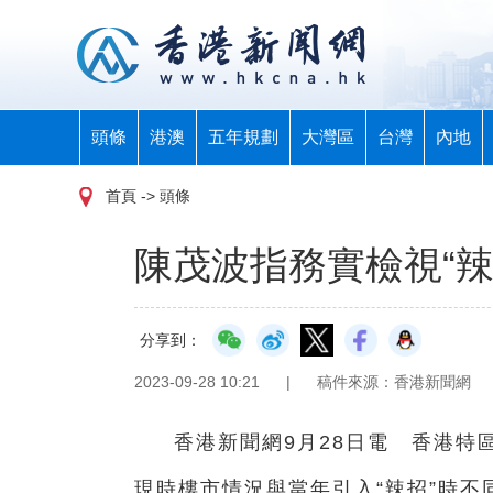
頭條
港澳
五年規劃
大灣區
台灣
內地
首頁
-> 頭條
陳茂波指務實檢視“辣
分享到：
2023-09-28 10:21
|
稿件來源：香港新聞網
香港新聞網9月28日電 香港特
現時樓市情況與當年引入“辣招”時