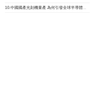
10.中國國產光刻機量產 為何引發全球半導體行業巨震？