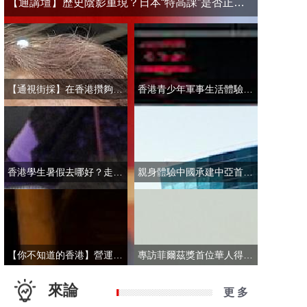
【通講壇】歷史陰影重現？日本“特高課”是否正在借殼還魂
【通視街採】在香港攢夠多少錢才敢退休？有人退而不休，有人放眼大灣區
香港青少年軍事生活體驗營開營 學員激動表示：期待又緊張！
香港學生暑假去哪好？走進故宮“當金匠”！
親身體驗中國承建中亞首條無人駕駛輕軌 市民點讚“太酷了”：28分鐘穿越整座城
【你不知道的香港】營運不到一年乘客破50萬！香港“落日飛車”為何那麼火？
專訪菲爾茲獎首位華人得主丘成桐：期待中國本土培養學者拿下菲爾茲獎
來論
更 多