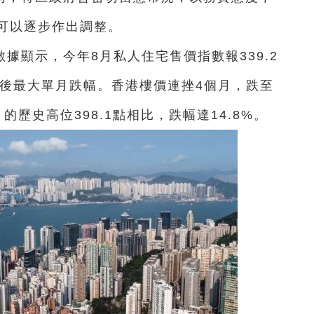
可以逐步作出調整。
據顯示，今年8月私人住宅售價指數報339.2
1月後最大單月跌幅。香港樓價連挫4個月，跌至
的歷史高位398.1點相比，跌幅達14.8%。