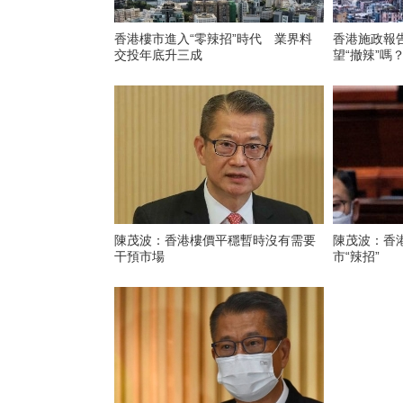
香港樓市進入“零辣招”時代 業界料
香港施政報
交投年底升三成
望“撤辣”嗎
陳茂波：香港樓價平穩暫時沒有需要
陳茂波：香
干預市場
市“辣招”