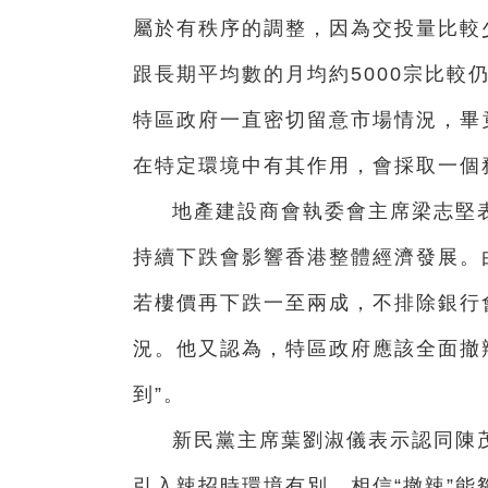
屬於有秩序的調整，因為交投量比較
跟長期平均數的月均約5000宗比較
特區政府一直密切留意市場情況，畢
在特定環境中有其作用，會採取一個
地產建設商會執委會主席梁志堅
持續下跌會影響香港整體經濟發展。
若樓價再下跌一至兩成，不排除銀行
況。他又認為，特區政府應該全面撤
到”。
新民黨主席葉劉淑儀表示認同陳
引入辣招時環境有別，相信“撤辣”