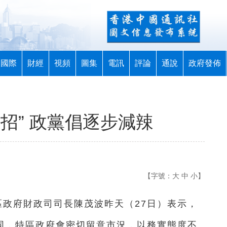
國際
財經
視頻
圖集
電訊
評論
通說
政府發佈
招” 政黨倡逐步減辣
【字號：
大
中
小
】
區政府財政司司長陳茂波昨天（27日）表示，
不同，特區政府會密切留意市況，以務實態度不