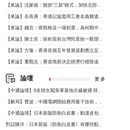
【來論】沈家燊：狠抓“三新”模式，加快北部都會區建設
【來論】岳長庚：香港記協濫用工會名義難逃法律制裁
【來論】錢言：密西根這一場初選，為何戳中了兩黨最痛的神經？
【來論】陳士良：探析當前台灣民眾統一觀望心態的深層成因
【來論】方璇：香港首個五年發展規劃應立足民生務實前行
【來論】董觀志：賽道煥新決定經濟行穩致遠
論壇
更 多
【中通論壇】8名韓生闖美軍基地示威被捕 韓國年輕人反美情緒從何而來？
【解局】曹波：中國電網開始應用量子技術，以後會不再停電嗎？
【中通論壇】日本新版防衛白皮書：動漫皮包藏不住軍國野心
對話陳洋：日本新版《防衛白皮書》有哪些點值得警惕？