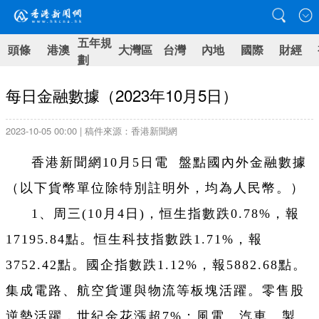
五年規
頭條
港澳
大灣區
台灣
內地
國際
財經
劃
每日金融數據（2023年10月5日）
2023-10-05 00:00 | 稿件來源：香港新聞網
香港新聞網10月5日電 盤點國內外金融數據
（以下貨幣單位除特別註明外，均為人民幣。）
1、周三(10月4日)，恒生指數跌0.78%，報
17195.84點。恒生科技指數跌1.71%，報
3752.42點。國企指數跌1.12%，報5882.68點。
集成電路、航空貨運與物流等板塊活躍。零售股
逆勢活躍，世紀金花漲超7%；風電、汽車、製