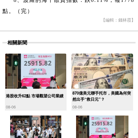
8、波羅的海干散貨指數：跌0.11%，報1778
點。（完）
【編輯：錢林霞】
相關新聞
870億美元聯手托市，美國為何突
港股收升62點 市場觀望公司業績
然出手“救日元”？
08-06
08-06