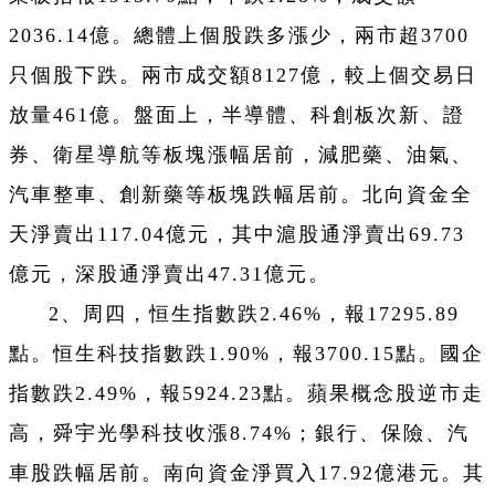
2036.14億。總體上個股跌多漲少，兩市超3700
只個股下跌。兩市成交額8127億，較上個交易日
放量461億。盤面上，半導體、科創板次新、證
券、衛星導航等板塊漲幅居前，減肥藥、油氣、
汽車整車、創新藥等板塊跌幅居前。北向資金全
天淨賣出117.04億元，其中滬股通淨賣出69.73
億元，深股通淨賣出47.31億元。
2、周四，恒生指數跌2.46%，報17295.89
點。恒生科技指數跌1.90%，報3700.15點。國企
指數跌2.49%，報5924.23點。蘋果概念股逆市走
高，舜宇光學科技收漲8.74%；銀行、保險、汽
車股跌幅居前。南向資金淨買入17.92億港元。其