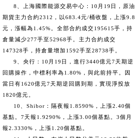
8、上海國際能源交易中心：10月19日，原油
期貨主力合約2312，以683.4元/桶收盤，上漲9.8
元，漲幅為1.45%。全部合約成交195615手，持
倉量減少277手至52968手。主力合約成交
147328手，持倉量增加1592手至28738手。
9、央行：10月19日，進行3440億元7天期逆
回購操作，中標利率為1.80%，與此前持平。因
當日有1620億元7天期逆回購到期，實現淨投放
1820億元。
10、Shibor：隔夜報1.8590%，上漲2.40個
基點。7天報1.9290%，上漲3.00個基點。3個月
報2.3330%，上漲1.20個基點。