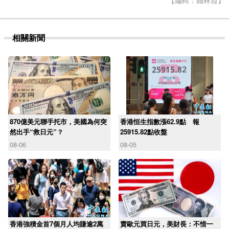
【編輯：錢林霞】
相關新聞
870億美元聯手托市，美國為何突
香港恒生指數漲62.9點 報
然出手“救日元”？
25915.82點收盤
08-06
08-05
香港強積金首7個月人均賺逾2萬
賣歐元買日元，美財長：不惜一