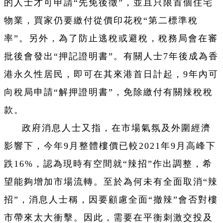
的人士才可申請“先免後徵”，並且只限首個住宅
物業，買家仍要繳付從價印花稅“第二標準稅
率”。另外，為了防止逃稅或避稅，稅務局會在審
批後會發出“押記證明書”。有關人士7年後成為香
港永久性居民，即可在其來港首日計起，9年內可
向稅局申請“解押證明書”，免除繳付有關辣稅稅
款。
政府消息人士又指，在市場氣氛及外圍經濟
影響下，今年9月整體樓價已較2021年9月高峰下
跌16%，認為現時有空間就“辣招”作出調整，希
望能夠增加市場流轉。至於為何未有全面取消“辣
招”，消息人士稱，因要顧慮全面“撤辣”會否對樓
市帶來太大衝擊。因此，需要在平衡刺激交投及