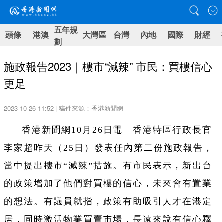
五年規
頭條
港澳
大灣區
台灣
內地
國際
財經
劃
施政報告2023｜樓市“減辣” 市民：買樓信心
更足
2023-10-26 11:52 | 稿件來源：香港新聞網
香港新聞網10月26日電 香港特區行政長官
李家超昨天（25日）發表任內第二份施政報告，
當中提出樓市“減辣”措施。有市民表示，新出台
的政策增加了他們對買樓的信心，未來會有置業
的想法。有議員就指，政策有助吸引人才在港定
居，同時激活物業買賣市場，長遠來說有信心釋