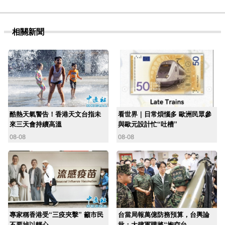
相關新聞
酷熱天氣警告！香港天文台指未
看世界｜日常煩惱多 歐洲民眾參
來三天會持續高溫
與歐元設計忙“吐槽”
08-08
08-08
專家稱香港受“三疫夾擊” 籲市民
台當局報萬億防務預算，台輿論
不要掉以輕心
批：大肆軍購將“掏空台