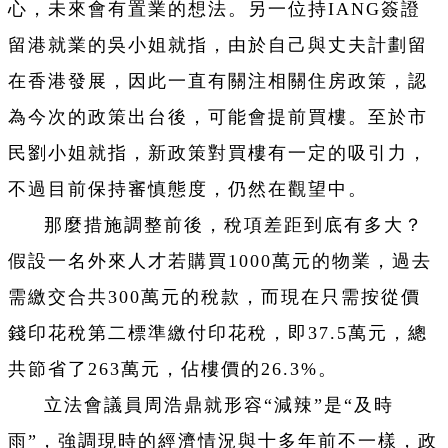
心，未來會有置業的想法。另一位持IANG簽證
留港就業的吳小姐就指，由於自己與丈夫計劃留
在香港發展，因此一直有關注相關住房政策，認
為今次的政策出台後，可能會提前買樓。至於市
民劉小姐就指，新政策對買樓有一定的吸引力，
不過目前保持審慎態度，仍然在觀望中。
那麼措施調整前後，稅項差距到底有多大？
假設一名外來人才若購買1000萬元的物業，過去
需繳交合共300萬元的稅款，而現在只需按從價
錢印花稅第二標準繳付印花稅，即37.5萬元，總
共節省了263萬元，佔樓價的26.3%。
立法會議員周浩鼎就形容“減辣”是“及時
雨”，強調現時的經濟情況與十多年前不一樣，政