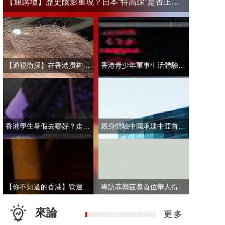
【通講壇】歷史陰影重現？日本“特高課”是否正在借殼還魂
【通視街採】在香港攢夠多少錢才敢退休？有人退而不休，有人放眼大灣區
香港青少年軍事生活體驗營開營 學員激動表示：期待又緊張！
香港學生暑假去哪好？走進故宮“當金匠”！
親身體驗中國承建中亞首條無人駕駛輕軌 市民點讚“太酷了”：28分鐘穿越整座城
【你不知道的香港】營運不到一年乘客破50萬！香港“落日飛車”為何那麼火？
專訪菲爾茲獎首位華人得主丘成桐：期待中國本土培養學者拿下菲爾茲獎
來論
更 多