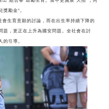
出“組合拳”鼓勵生育。當中更施展“大招”，向
兒獎勵金”。
社會生育意願的討論，而在出生率持續下降的
問題，更正在上升為國安問題。全社會在討
人的引導。