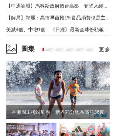
【中通論壇】馬科斯政府債台高築 菲陷入經濟困境與南海對抗惡循環？
【解局】郭麗：高市早苗推1%食品消費稅是主動作為還是被迫“飲鴆止渴”
美減4個、中增1個！《日經》最新全球份額報告透露了什麼？
圖集
更 多
香港周末極端酷熱 新界部分地區高見36度