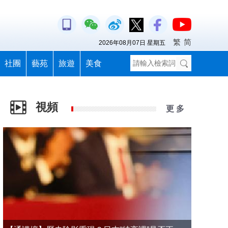
繁
简
2026年08月07日 星期五
社團
藝苑
旅遊
美食
視頻
更 多