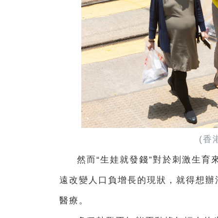
(香
然而“生娃就發錢”對於刺激生育
遠改變人口負增長的現狀，就得想辦
醫療。