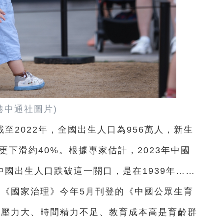
港中通社圖片)
至2022年，全國出生人口為956萬人，新生
更下滑約40%。根據專家估計，2023年中國
中國出生人口跌破這一關口，是在1939年……
刊《國家治理》今年5月刊登的《中國公眾生育
入壓力大、時間精力不足、教育成本高是育齡群