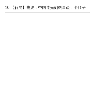
10.【解局】曹波：中國造光刻機量產，卡脖子問題有無解決？