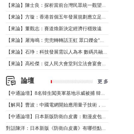
【來論】陳士良：探析當前台灣民眾統一觀望心態的深層成因
【來論】方璇：香港首個五年發展規劃應立足民生務實前行
【來論】董觀志：賽道煥新決定經濟行穩致遠
【來論】屠海鳴：兜兜轉轉話王虹 眾口鑠金“一邊倒”
【來論】石琤：科技發展需以人為本 數碼共融不應讓長者放棄傳統生活方式
【來論】高松傑：從人民大會堂到立法會宴會廳——香港管治新範式的完整拼圖
論壇
更 多
【中通論壇】8名韓生闖美軍基地示威被捕 韓國年輕人反美情緒從何而來？
【解局】曹波：中國電網開始應用量子技術，以後會不再停電嗎？
【中通論壇】日本新版防衛白皮書：動漫皮包藏不住軍國野心
對話陳洋：日本新版《防衛白皮書》有哪些點值得警惕？