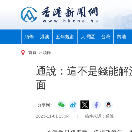
頭條
港澳
五年規劃
大灣區
台灣
內地
首頁
-> 頭條
通說：這不是錢能解
面
分享到：
2023-11-01 15:04
|
稿件來源：通說