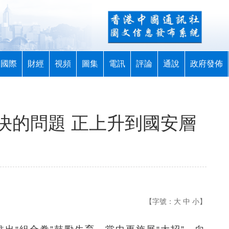
國際
財經
視頻
圖集
電訊
評論
通說
政府發佈
決的問題 正上升到國安層
【字號：
大
中
小
】