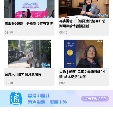
專訪雷倩：《給阿嬤的情書》想
港股升269點 分析稱後市有支撐
到兩岸親情很難阻斷
08-10
08-10
人物｜斬獲“兒童文學諾貝爾” 中
台灣人口連31個月負增長
國“繪本奶奶”如何
08-10
08-10