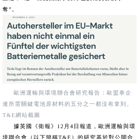
奪”。
歐洲運輸與環境聯合會研究報告：歐盟車企
連所需關鍵電池原材料的五分之一都沒有拿到。
T&E
網站截圖
據英國《衛報》12月4日報道，歐洲運輸與環
境聯合會（以下簡稱T&E）的研究基於對公開合