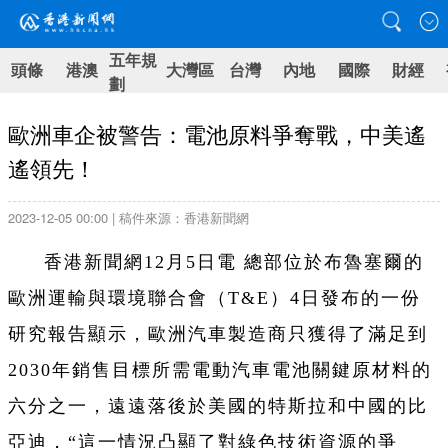
五年規
頭條
港澳
大灣區
台灣
內地
國際
財經
劃
歐洲車企被警告：電池原料爭奪戰，中美遙
遙領先！
2023-12-05 00:00 | 稿件來源：香港新聞網
香港新聞網12月5日電 總部位於布魯塞爾的
歐洲運輸與環境聯合會（T&E）4日發布的一份
研究報告顯示，歐洲汽車製造商只獲得了滿足到
2030年銷售目標所需電動汽車電池關鍵原材料的
六分之一，遠遠落後於美國的特斯拉和中國的比
亞迪，“這一情況凸顯了對綠色技術資源的爭