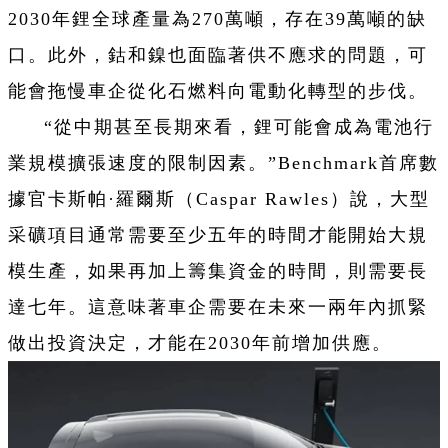
2030年鋰全球產量為270萬噸，存在39萬噸的缺
口。此外，鈷和鎳也面臨著供不應求的問題，可
能會拖慢車企從化石燃料向電動化轉型的步伐。
“從中期甚至長期來看，鋰可能會成為電池行
業規模擴張速度的限制因素。”Benchmark首席數
據官卡斯帕·羅爾斯（Caspar Rawles）說，大型
采礦項目通常需要至少五年的時間才能開始大規
模生產，如果再加上籌集資金的時間，則需要長
達七年。這意味著車企需要在未來一兩年內抓緊
做出投資決定，才能在2030年前增加供應。