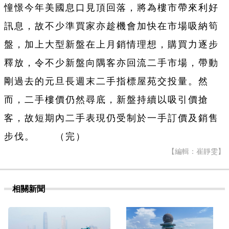
憧憬今年美國息口見頂回落，將為樓市帶來利好
訊息，故不少準買家亦趁機會加快在市場吸納筍
盤，加上大型新盤在上月銷情理想，購買力逐步
釋放，令不少新盤向隅客亦回流二手市場，帶動
剛過去的元旦長週末二手指標屋苑交投量。然
而，二手樓價仍然尋底，新盤持續以吸引價搶
客，故短期內二手表現仍受制於一手訂價及銷售
步伐。 （完）
【編輯：崔靜雯】
相關新聞