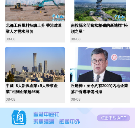
北都工程量料持續上升 香港建造
南投縣名間鄉松柏嶺的新地標“松
業人才需求殷切
嶺之星”
08-08
08-08
中國“8大新興產業+9大未來產
丘應樺：至今約有200間內地企業
業”相關企業超56萬
落戶香港準備出海
08-08
08-08