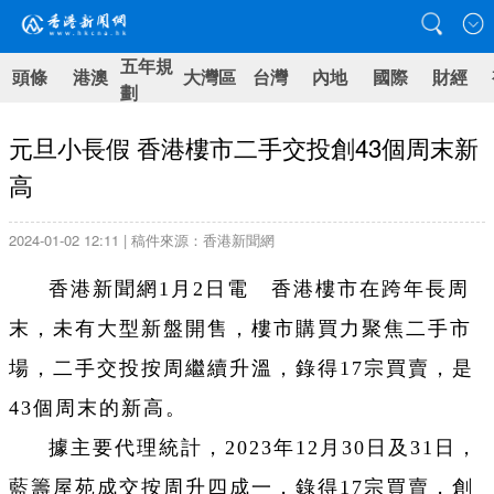
五年規
頭條
港澳
大灣區
台灣
內地
國際
財經
劃
元旦小長假 香港樓市二手交投創43個周末新
高
2024-01-02 12:11 | 稿件來源：香港新聞網
香港新聞網1月2日電 香港樓市在跨年長周
末，未有大型新盤開售，樓市購買力聚焦二手市
場，二手交投按周繼續升溫，錄得17宗買賣，是
43個周末的新高。
據主要代理統計，2023年12月30日及31日，
藍籌屋苑成交按周升四成一，錄得17宗買賣，創