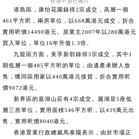
香港中通社圖片
港島區，康怡花園錄得2宗成交，高層一個
461平方呎，兩房單位，以668萬港元成交，折合
實用呎價14490港元。原業主2007年以280萬港元
買入單位，單位16年升值1.3倍。
九龍區方面，美孚新邨錄得3宗成交，其中1
期低層一個485平方呎的單位，由遺產承辦人放
售，獲同區用家以440萬港元接貨，折合實用呎
價9072港元。
新界區的嘉湖山莊有4宗成交。麗湖居5座低
層三房單位，實用面積546平方呎，以439萬元出
售，實用呎價8040港元。
香港置業行政總裁馬泰陽表示，由於市場正