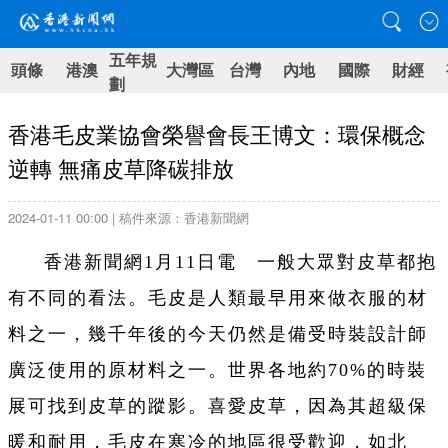
五年規
頭條
港澳
大灣區
台灣
內地
國際
財經
劃
香港毛皮業協會榮譽會長王博文：環保概念
逆轉 無痛皮草降碳排放
2024-01-11 00:00 | 稿件來源：香港新聞網
香港新聞網1月11日電 一般大眾對皮草都抱
有不同的看法。毛皮是人類最早用來做衣服的材
料之一，幾千年後的今天仍然是備受時裝設計師
廣泛使用的原材料之一。世界各地約70%的時裝
展可找到皮草的蹤影。喜愛皮草，因為其超級保
暖和耐用，毛皮在寒冷的地區很受歡迎，如北