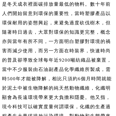
是冬天成衣裡面碳排放量最低的物料。數十年前
人們開始留意到環保的重要性，當時塑膠產品以
環保耐用的姿態興起，來避免過度砍伐樹木，但
隨著時日過去，大眾對環保的知識更完整，概念
亦與當年有所不同，一方面明白塑膠對環境的禍
害而減少使用，而另一方面在時裝界，快速時尚
的普及卻導致全球每年近9200噸紡織品被棄置，
當中不少服裝由石油副產品化學纖維所製成，需
時500年才能被降解，相比只須約6個月時間就能
於泥土中被生物降解的純天然動物纖維，化纖明
顯會為長遠環境帶來更大負擔和隱憂。他又指，
現今科技可以確實度量何謂環保，化纖的生產過