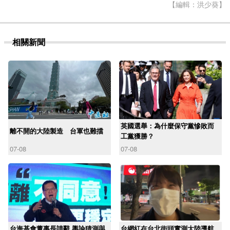
【編輯：洪少葵】
相關新聞
英國選舉：為什麼保守黨慘敗而
離不開的大陸製造 台軍也難擋
工黨獲勝？
07-08
07-08
台海基會董事長請辭 輿論猜測與
台網紅在台北街頭實測大陸導航