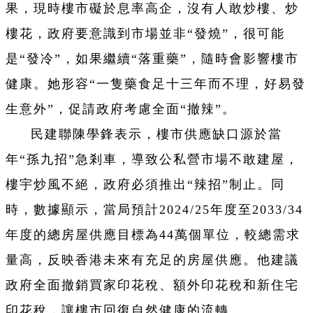
果，現時樓市礙於息率高企，沒有人敢炒樓、炒
樓花，政府要意識到市場並非“發燒”，很可能
是“發冷”，如果繼續“落重藥”，隨時會影響樓市
健康。她形容“一隻藥食足十三年而不理，好易發
生意外”，促請政府考慮全面“撤辣”。
民建聯陳學鋒表示，樓市供應缺口源於當
年“孫九招”急剎車，導致公私營市場不敢建屋，
樓宇炒風不絕，政府必須推出“辣招”制止。同
時，數據顯示，當局預計2024/25年度至2033/34
年度的總房屋供應目標為44萬個單位，較總需求
量高，反映香港未來有充足的房屋供應。他建議
政府全面撤銷買家印花稅、額外印花稅和新住宅
印花稅，讓樓市回復自然健康的流轉。