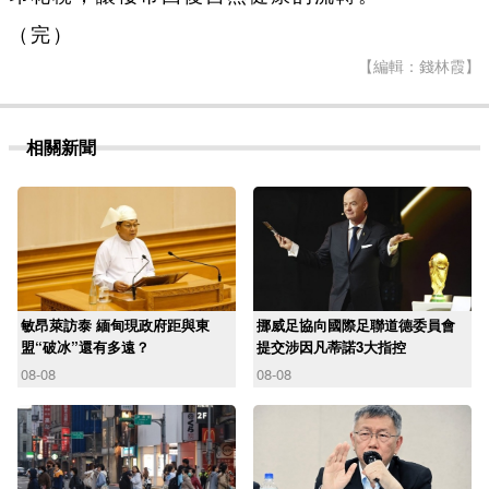
（完）
【編輯：錢林霞】
相關新聞
敏昂萊訪泰 緬甸現政府距與東
挪威足協向國際足聯道德委員會
盟“破冰”還有多遠？
提交涉因凡蒂諾3大指控
08-08
08-08