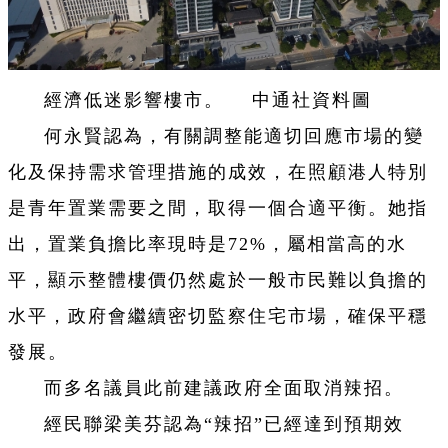
經濟低迷影響樓市。 中通社資料圖
何永賢認為，有關調整能適切回應市場的變
化及保持需求管理措施的成效，在照顧港人特別
是青年置業需要之間，取得一個合適平衡。她指
出，置業負擔比率現時是72%，屬相當高的水
平，顯示整體樓價仍然處於一般市民難以負擔的
水平，政府會繼續密切監察住宅市場，確保平穩
發展。
而多名議員此前建議政府全面取消辣招。
經民聯梁美芬認為“辣招”已經達到預期效