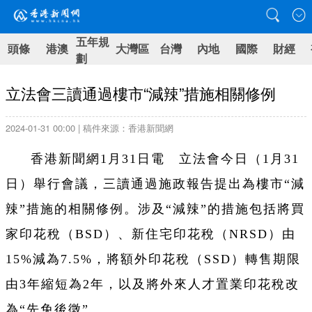
五年規
頭條
港澳
大灣區
台灣
內地
國際
財經
劃
立法會三讀通過樓市“減辣”措施相關修例
2024-01-31 00:00 | 稿件來源：香港新聞網
香港新聞網1月31日電 立法會今日（1月31
日）舉行會議，三讀通過施政報告提出為樓市“減
辣”措施的相關修例。涉及“減辣”的措施包括將買
家印花稅（BSD）、新住宅印花稅（NRSD）由
15%減為7.5%，將額外印花稅（SSD）轉售期限
由3年縮短為2年，以及將外來人才置業印花稅改
為“先免後徵”。