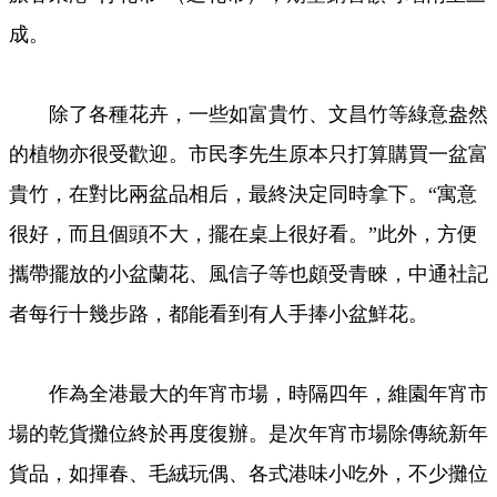
成。
除了各種花卉，一些如富貴竹、文昌竹等綠意盎然
的植物亦很受歡迎。市民李先生原本只打算購買一盆富
貴竹，在對比兩盆品相后，最終決定同時拿下。“寓意
很好，而且個頭不大，擺在桌上很好看。”此外，方便
攜帶擺放的小盆蘭花、風信子等也頗受青睞，中通社記
者每行十幾步路，都能看到有人手捧小盆鮮花。
作為全港最大的年宵市場，時隔四年，維園年宵市
場的乾貨攤位終於再度復辦。是次年宵市場除傳統新年
貨品，如揮春、毛絨玩偶、各式港味小吃外，不少攤位