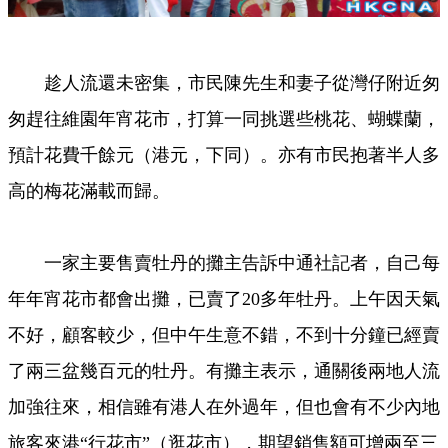
趁人流還未密集，市民陳先生和妻子從灣仔附近匆
匆趕往維園年宵花市，打算一同挑選些桃花、蝴蝶蘭，
預計花費千餘元（港元，下同）。亦有市民抱著半人多
高的梅花滿載而歸。
一家主要售賣牡丹的攤主告訴中通社記者，自己每
年年宵花市都會出攤，已賣了20多年牡丹。上午因天氣
不好，顧客較少，但中午生意不錯，不到十分鐘已經賣
了兩三盆幾百元的牡丹。有攤主表示，通關後兩地人流
加強往來，相信雖有港人在外過年，但也會有不少內地
旅客來港“行花市”（逛花市），期望銷售額可增兩至三