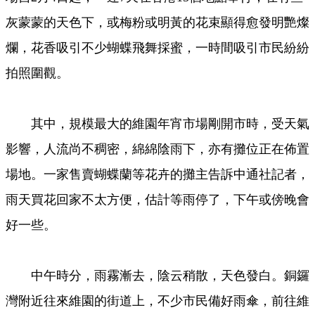
灰蒙蒙的天色下，或梅粉或明黃的花束顯得愈發明艷燦
爛，花香吸引不少蝴蝶飛舞採蜜，一時間吸引市民紛紛
拍照圍觀。
其中，規模最大的維園年宵市場剛開市時，受天氣
影響，人流尚不稠密，綿綿陰雨下，亦有攤位正在佈置
場地。一家售賣蝴蝶蘭等花卉的攤主告訴中通社記者，
雨天買花回家不太方便，估計等雨停了，下午或傍晚會
好一些。
中午時分，雨霧漸去，陰云稍散，天色發白。銅鑼
灣附近往來維園的街道上，不少市民備好雨傘，前往維