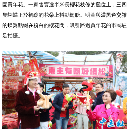
園買年花。一家售賣逾半米長櫻花枝條的攤位上，三四
隻蝴蝶正於初綻的花朵上抖動翅膀。明黃與濃黑色交雜
的蝶翼點綴在粉白的櫻花間，吸引路過買年花的市民駐
足拍攝。