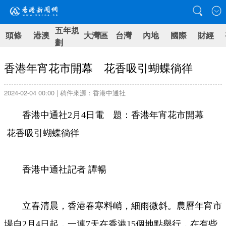
五年規
頭條
港澳
大灣區
台灣
內地
國際
財經
劃
香港年宵花市開幕 花香吸引蝴蝶徜徉
2024-02-04 00:00 | 稿件來源：香港中通社
香港中通社2月4日電 題：香港年宵花市開幕
花香吸引蝴蝶徜徉
香港中通社記者 譚暢
立春清晨，香港春寒料峭，細雨微斜。農曆年宵市
場自2月4日起，一連7天在香港15個地點舉行，在有些