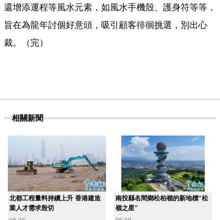
還增添運程等風水元素，如風水手機殼、護身符等等，
旨在為龍年討個好意頭，吸引顧客徘徊挑選，別出心
裁。（完）
相關新聞
北都工程量料持續上升 香港建造
南投縣名間鄉松柏嶺的新地標“松
業人才需求殷切
嶺之星”
08-08
08-08