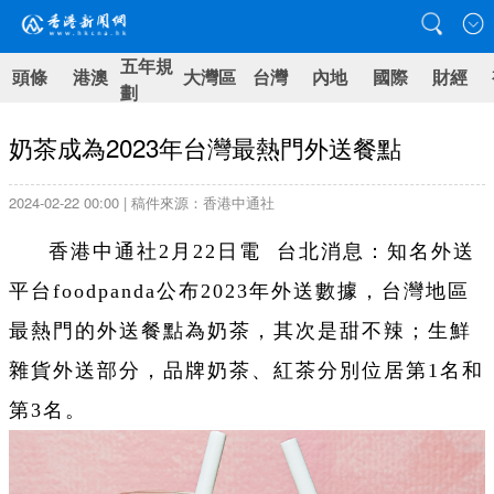
五年規
頭條
港澳
大灣區
台灣
內地
國際
財經
劃
奶茶成為2023年台灣最熱門外送餐點
2024-02-22 00:00 | 稿件來源：香港中通社
香港中通社2月22日電 台北消息：知名外送
平台foodpanda公布2023年外送數據，台灣地區
最熱門的外送餐點為奶茶，其次是甜不辣；生鮮
雜貨外送部分，品牌奶茶、紅茶分別位居第1名和
第3名。