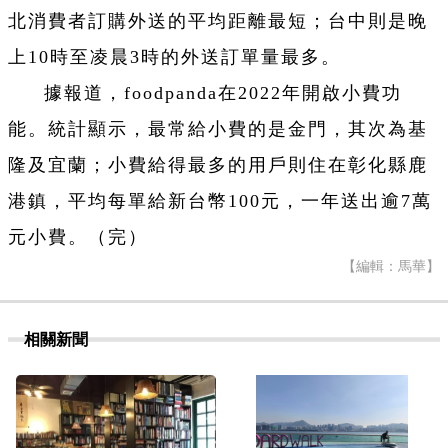
北消費者訂購外送的平均距離最短；台中則是晚
上10時至凌晨3時的外送訂單量最多。
據報道，foodpanda在2022年開啟小費功
能。統計顯示，最常給小費的是金門，其次為基
隆及宜蘭；小費給得最多的用戶則住在彰化縣鹿
港鎮，平均每單給新台幣100元，一年送出逾7萬
元小費。（完）
【編輯：馬華】
相關新聞