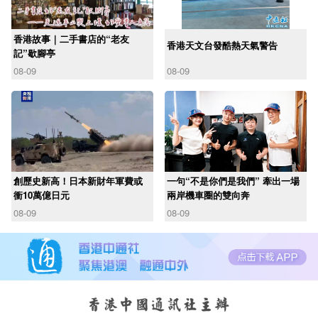
香港故事｜二手書店的“老友
香港天文台發酷熱天氣警告
記”歇腳亭
08-09
08-09
創歷史新高！日本新財年軍費或
一句“不是你們是我們” 牽出一場
衝10萬億日元
兩岸機車圈的雙向奔
08-09
08-09