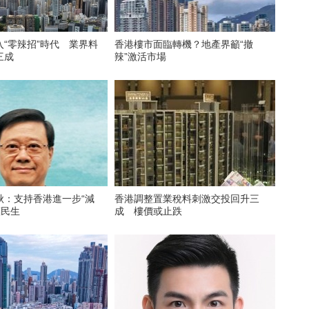
“零辣招”時代 業界料
香港樓市面臨轉機？地產界籲“撤
三成
辣”激活市場
秋：支持香港進一步“減
香港調整置業稅料刺激交投回升三
惠民生
成 樓價或止跌