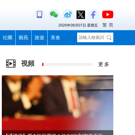
繁
简
2026年08月07日 星期五
社團
藝苑
旅遊
美食
視頻
更 多