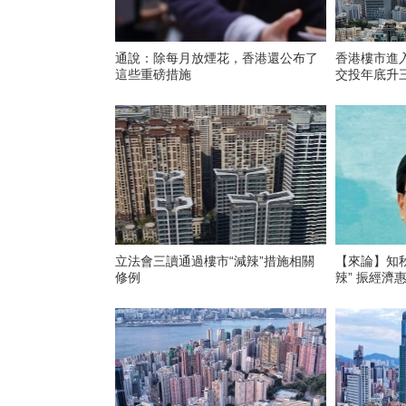
通說：除每月放煙花，香港還公布了
香港樓市進入
這些重磅措施
交投年底升
立法會三讀通過樓市“減辣”措施相關
【來論】知
修例
辣” 振經濟