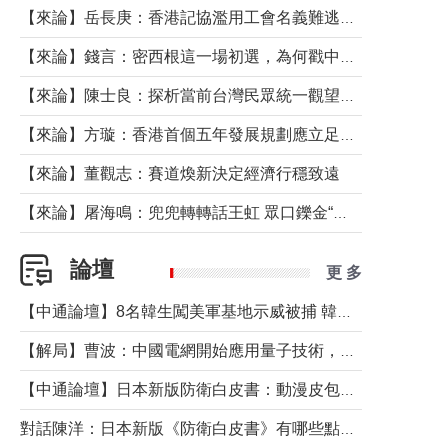
【來論】岳長庚：香港記協濫用工會名義難逃法律制裁
【來論】錢言：密西根這一場初選，為何戳中了兩黨最痛的神經？
【來論】陳士良：探析當前台灣民眾統一觀望心態的深層成因
【來論】方璇：香港首個五年發展規劃應立足民生務實前行
【來論】董觀志：賽道煥新決定經濟行穩致遠
【來論】屠海鳴：兜兜轉轉話王虹 眾口鑠金“一邊倒”
論壇
更 多
【中通論壇】8名韓生闖美軍基地示威被捕 韓國年輕人反美情緒從何而來？
【解局】曹波：中國電網開始應用量子技術，以後會不再停電嗎？
【中通論壇】日本新版防衛白皮書：動漫皮包藏不住軍國野心
對話陳洋：日本新版《防衛白皮書》有哪些點值得警惕？