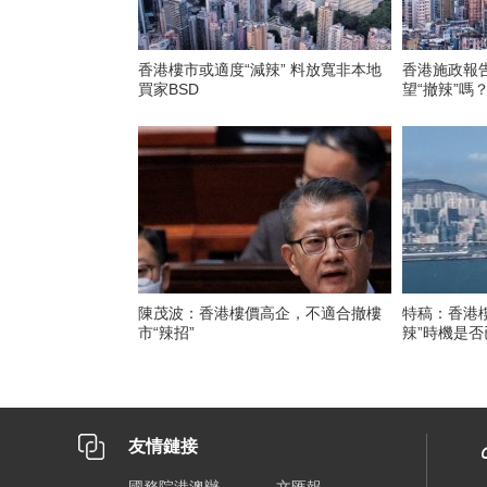
香港樓市或適度“減辣” 料放寬非本地
香港施政報
買家BSD
望“撤辣”嗎
陳茂波：香港樓價高企，不適合撤樓
特稿：香港樓
市“辣招”
辣”時機是否
友情鏈接