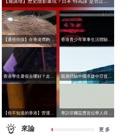
【通講壇】歷史陰影重現？日本“特高課”是否正在借殼還魂
【通視街採】在香港攢夠多少錢才敢退休？有人退而不休，有人放眼大灣區
香港青少年軍事生活體驗營開營 學員激動表示：期待又緊張！
香港學生暑假去哪好？走進故宮“當金匠”！
親身體驗中國承建中亞首條無人駕駛輕軌 市民點讚“太酷了”：28分鐘穿越整座城
【你不知道的香港】營運不到一年乘客破50萬！香港“落日飛車”為何那麼火？
專訪菲爾茲獎首位華人得主丘成桐：期待中國本土培養學者拿下菲爾茲獎
來論
更 多