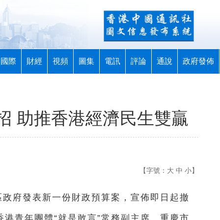
國際
財經
視頻
圖集
電訊
評論
通說
政府發佈
招 助推香港經濟民生雙贏
【字號：
大
中
小
】
區政府發表新一份財政預算案，宣佈即日起撤
香港青年團體“就是敢言”常務副主席、
重慶市