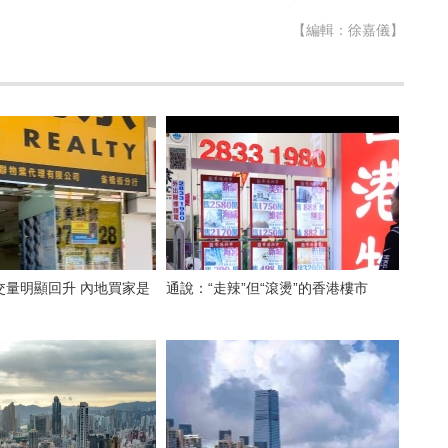
【編輯：徐嘉儀】
交量明顯回升 內地買家是
通說：“走辣”但“滾燙”的香港樓市