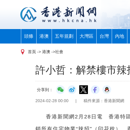
頭條
港澳
五年規劃
大灣區
台灣
內地
首頁
-> 港澳 ->社會
許小哲：解禁樓市辣
分享到：
2024-02-28 00:00
|
稿件來源：香港新聞網
香港新聞網2月28日電 香港特
銷所有住宅物業“辣招”（印花稅）。