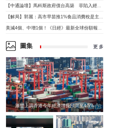
【中通論壇】馬科斯政府債台高築 菲陷入經濟困境與南海對抗惡循環？
【解局】郭麗：高市早苗推1%食品消費稅是主動作為還是被迫“飲鴆止渴”
美減4個、中增1個！《日經》最新全球份額報告透露了什麼？
圖集
更 多
滙豐上調香港今年經濟增長預測至4.5%