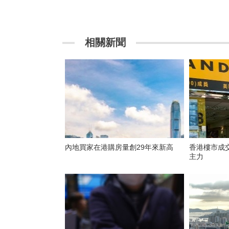
相關新聞
內地買家在港購房量創29年來新高
香港樓市成
主力