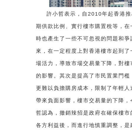
許小哲表示，
自2010年起香
期供款比例、實行樓市購置稅等，在
時也產生了一些不可忽視的問題和爭
來，在一定程度上對香港樓市起到了
場活力，導致市場交易量下降，對樓
的影響。其次是提高了市民置業門檻
更難以負擔購房成本，限制了年輕人
帶來負面影響，樓市交易量的下降，
哲
認為，撤銷辣招是政府在確保樓市
各方利益後，而進行地慎重調整，是