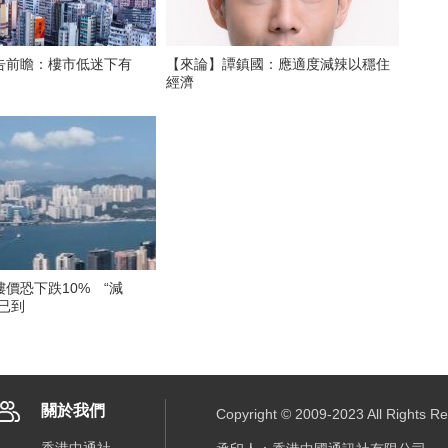
告前瞻：樓市低迷下有
【來論】譚鎮國：應適度減辣以穩住
？
經濟
價恐下跌10% “減
已到
關於我們
Copyright © 2009-2023 All R