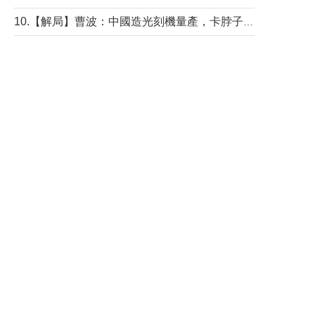
10.【解局】曹波：中國造光刻機量產，卡脖子問題有無解決？