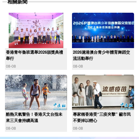
相關新聞
香港青年魯班選舉2026頒獎典禮
2026滬港澳台青少年體育舞蹈交
舉行
流活動舉行
08-08
08-08
酷熱天氣警告！香港天文台指未
專家稱香港受“三疫夾擊” 籲市民
來三天會持續高溫
不要掉以輕心
08-08
08-08