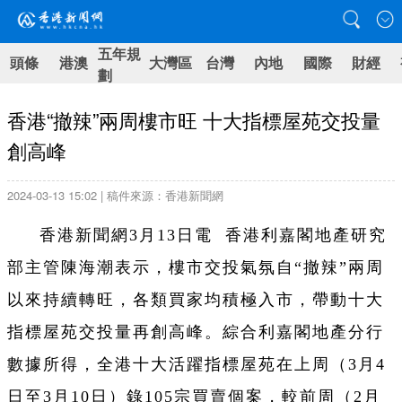
五年規
頭條
港澳
大灣區
台灣
內地
國際
財經
劃
香港“撤辣”兩周樓市旺 十大指標屋苑交投量
創高峰
2024-03-13 15:02 | 稿件來源：香港新聞網
香港新聞網3月13日電 香港
利嘉閣地產研究
部主管陳海潮表示，樓市交投氣氛自“
撤辣
”兩周
以來持續轉旺，各類買家均積極入市，帶動十大
指標屋苑交投量再創高峰。綜合利嘉閣地產分行
數據所得，全港十大活躍指標屋苑在上周（3月4
日至3月10日）錄105宗買賣個案，較前周（2月