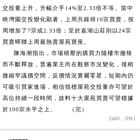
交投量上升，升幅介乎14%至2.33倍不等。當中
映灣園交投變化顯著，上周共錄得10宗買賣，按
周增加了7宗或2.33倍；至於嘉湖山莊則以24宗
買賣蟬聯上周最熱賣屋苑寶座。
陳海潮指出，市場積壓的購買力隨樓市撤辣
而不斷釋放，普遍業主尚在觀察市況變化，僅稍
微縮窄議價空間，反價情況實屬零星，短期內仍
可吸引買家進場，相信指標屋苑交投量亦可望於
高位持續一段時間，故料十大屋苑買賣可望穩據
於100宗水平之上。 （完）
【編輯：譚暢】