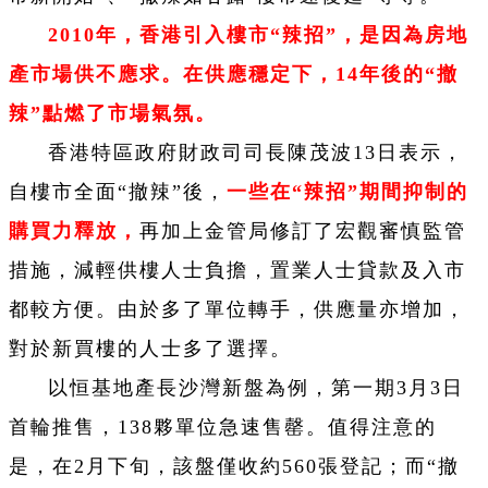
2010
年，香港引入樓市“辣招”，是因為房地
產市場供不應求。在供應穩定下，
14
年後的“撤
辣”點燃了市場氣氛。
香港特區政府財政司司長陳茂波13日表示，
自樓市全面“撤辣”後，
一些在
“
辣招
”
期間抑制的
購買力釋放，
再加上金管局修訂了宏觀審慎監管
措施，減輕供樓人士負擔，置業人士貸款及入市
都較方便。由於多了單位轉手，供應量亦增加，
對於新買樓的人士多了選擇。
以恒基地產長沙灣新盤為例，第一期3月3日
首輪推售，138夥單位急速售罄。值得注意的
是，在2月下旬，該盤僅收約560張登記；而“撤