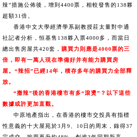
辣”措施公佈後，增到4400票，相較發售的138夥
超額31倍。
香港中文大學經濟學系副教授莊太量對中通
社記者分析，恒基售138夥入票4000多，而當日
總出售房屋共420套，
購買力則應是
4000
票的三
倍，即有一萬人現在準備好并有能力購買房
屋。“辣招”已經
14
年，積存多年的購買力全部釋
放。
“撤辣”後的香港樓市有多“滾燙”？以下這些
數據或許更加直觀。
中原地產指出，在香港的樓市交投具有指標
性意義的十大屋苑於3月9、10日的周末，錄得37