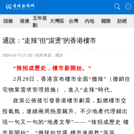
五年規
頭條
港澳
大灣區
台灣
內地
國際
財經
劃
通說：“走辣”但“滾燙”的香港樓市
2024-03-13 21:52 | 稿件來源：通說
“辣招成歷史，樓市新開始。”
2月28日，香港宣布樓市全面“撤辣”（撤銷住
宅物業需求管理措施），進入“走辣”時代。
政策公佈後引發香港樓市劇震，點燃樓市交
投氣氛，連續兩周熱度飆升。不少地產代理鋪出
現一句又一句的“地產文學”—— “辣招成歷史 樓
市新開始”、“撤辣如甘露 樓市速復甦”等等。