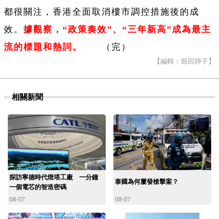
都很關注，香港全面取消樓市調控措施後的成
效。
據觀察，“政策奏效”、“三年新高”成為最主
流的標題和熱詞。
（完）
【編輯：殷田靜子】
相關新聞
探訪寧德時代燈塔工廠 一分鐘
泰國為何屢發槍擊案？
一個電芯的智造密碼
08-07
08-07