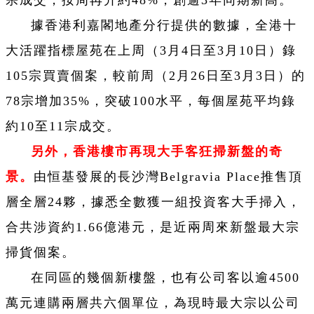
宗成交，按周再升約48%，創逾3年同期新高。
據香港利嘉閣地產分行提供的數據，全港十
大活躍指標屋苑在上周（3月4日至3月10日）錄
105宗買賣個案，較前周（2月26日至3月3日）的
78宗增加35%，突破100水平，每個屋苑平均錄
約10至11宗成交。
另外，香港樓市再現大手客狂掃新盤的奇
景。
由恒基發展的長沙灣Belgravia Place推售頂
層全層24夥，據悉全數獲一組投資客大手掃入，
合共涉資約1.66億港元，是近兩周來新盤最大宗
掃貨個案。
在同區的幾個新樓盤，也有公司客以逾4500
萬元連購兩層共六個單位，為現時最大宗以公司