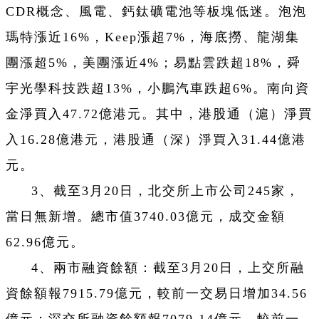
CDR概念、風電、鈣鈦礦電池等板塊低迷。泡泡
瑪特漲近16%，Keep漲超7%，海底撈、龍湖集
團漲超5%，美團漲近4%；易點雲跌超18%，舜
宇光學科技跌超13%，小鵬汽車跌超6%。南向資
金淨買入47.72億港元。其中，港股通（滬）淨買
入16.28億港元，港股通（深）淨買入31.44億港
元。
3、截至3月20日，北交所上市公司245家，
當日無新增。總市值3740.03億元，成交金額
62.96億元。
4、兩市融資餘額：截至3月20日，上交所融
資餘額報7915.79億元，較前一交易日增加34.56