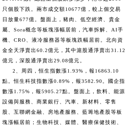
只個股下跌。兩市成交額10677億，較上個交易
日放量677億。盤面上，豬肉、低空經濟、貴金
屬、Sora概念等板塊漲幅居前，汽車拆解、AI手
機、CRO、液冷服務器等板塊跌幅居前。北向資
金全天淨賣出60.2億元，其中滬股通淨賣出31.12
億元，深股通淨賣出29.08億元。
2、周四，恒生指數漲1.93%，報16863.10
點。恒生科技指數漲0.89%，報3582.90。國企指
數漲1.75%，報5905.27點。盤面上，飲料、能源
設備與服務、商業銀行、汽車、新材料、零售
股、互聯網金融、房地產服務、藍籌地產股等板
塊漲幅居前；生物科技、媒體、醫療保健技術、