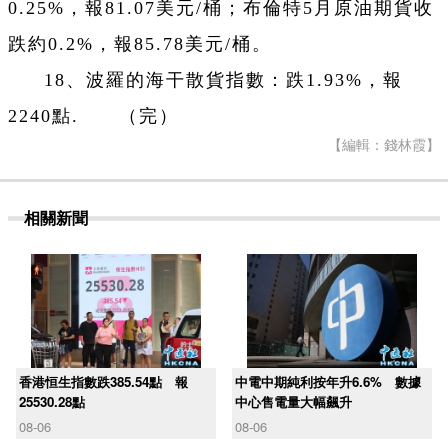
0.25%，報81.07美元/桶；布倫特5月原油期貨收
跌約0.2%，報85.78美元/桶。
18、波羅的海干散貨指數：跌1.93%，報
2240點. （完）
【編輯：錢林霞】
相關新聞
香港恒生指數跌385.54點 報
中電中期純利按年升6.6% 數據
25530.28點
中心售電量大幅飆升
08-06
08-06