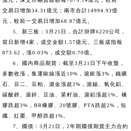
億元；深交所融資餘額報7079.14億元，較前一
交易日增加34.31億元；兩市合計14994.93億
元，較前一交易日增加68.87億元。
5、新三板：3月21日，合計掛牌6220公司，
當日新增4家，成交金額1.57億元。三板成指報
873.62，漲0.03%，成交額0.70億。
6、國內商品期貨：截至3月21日下午收盤，
多數收漲，集運歐線漲近10%，滬銀漲3%，鐵礦
石、豆二、豆粕、滬金漲超2%，滬錫、氧化鋁、
碳酸鋰、滬鋅、豆油、菜籽油、滬鋁漲超1%。橡
膠跌超3%，BR橡膠、20號膠、PTA跌超2%，短
纖、紅棗、甲醇跌超1%。
7、國債：3月21日，2年期國債期貨主力合約