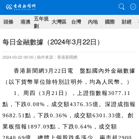
五年規
頭條
港澳
大灣區
台灣
內地
國際
財經
劃
每日金融數據（2024年3月22日）
2024-03-22 00:00 | 稿件來源：香港新聞網
香港新聞網3月22日電 盤點國內外金融數據
（以下貨幣單位除特別註明外，均為人民幣。）
1、周四（
3月21日
），上證指數報3077.11
點，下跌0.08%，成交額4376.35億。深證成指報
9682.51點，下跌0.36%，成交額6301.33億。創
業板指報1897.09點，下跌0.64%，成交額
2840.69億。總體上個股跌多漲少，兩市超2900