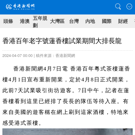
五年規
頭條
港澳
大灣區
台灣
內地
國際
財經
劃
香港百年老字號蓮香樓試業期間大排長龍
2024-04-07 00:00 | 稿件來源：香港新聞網
香港新聞網4月7日電 香港百年粵式茶樓蓮香
樓4月1日宣布重新開業，定於4月8日正式開業，
此前7天試業吸引街坊遊客。7日中午，記者在蓮
香樓看到這里已經排了長長的隊伍等待入座。有
來自美國的遊客稱在網上刷到這家酒樓，特地來
感受港式茶樓。