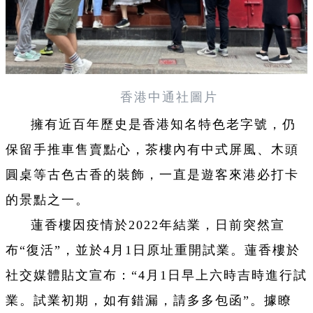
香港中通社圖片
擁有近百年歷史是香港知名特色老字號，仍
保留手推車售賣點心，茶樓內有中式屏風、木頭
圓桌等古色古香的裝飾，一直是遊客來港必打卡
的景點之一。
蓮香樓因疫情於2022年結業，日前突然宣
布“復活”，並於4月1日原址重開試業。蓮香樓於
社交媒體貼文宣布：“4月1日早上六時吉時進行試
業。試業初期，如有錯漏，請多多包函”。據瞭