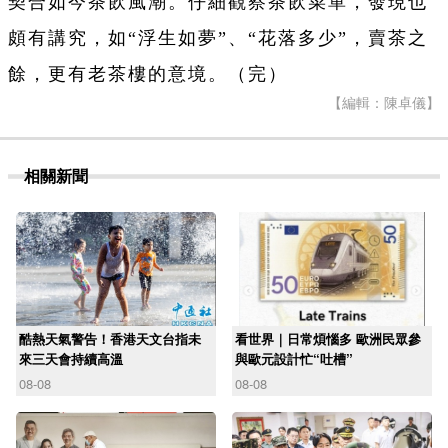
契合如今茶飲風潮。仔細觀察茶飲菜單，發現也
頗有講究，如“浮生如夢”、“花落多少”，賣茶之
餘，更有老茶樓的意境。（完）
【編輯：陳卓儀】
相關新聞
酷熱天氣警告！香港天文台指未
看世界｜日常煩惱多 歐洲民眾參
來三天會持續高溫
與歐元設計忙“吐槽”
08-08
08-08