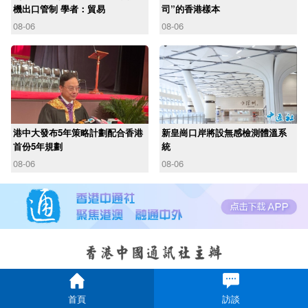
機出口管制 學者：貿易
司”的香港樣本
08-06
08-06
港中大發布5年策略計劃配合香港
新皇崗口岸將設無感檢測體溫系
首份5年規劃
統
08-06
08-06
首頁
訪談