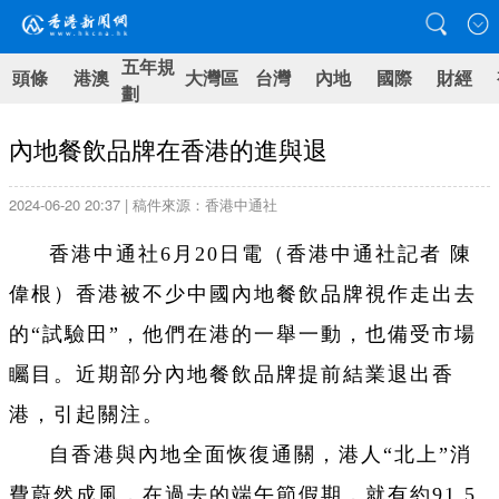
五年規
頭條
港澳
大灣區
台灣
內地
國際
財經
劃
內地餐飲品牌在香港的進與退
2024-06-20 20:37 | 稿件來源：香港中通社
香港中通社6月20日電（香港中通社記者 陳
偉根）香港被不少中國內地餐飲品牌視作走出去
的“試驗田”，他們在港的一舉一動，也備受市場
矚目。近期部分內地餐飲品牌提前結業退出香
港，引起關注。
自香港與內地全面恢復通關，港人“北上”消
費蔚然成風，在過去的端午節假期，就有約91.5