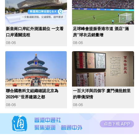
新皇崗口岸紅外測溫就位 一文看
足球峰會提振香港市道 酒店“滿
口岸通關流程
房”球衣店銷量增
08-06
08-06
聯合國教科文組織確認北京為
一百大洋與四個字 廈門僑批館里
2029年“世界建築之都
的華僑深情
08-06
08-06