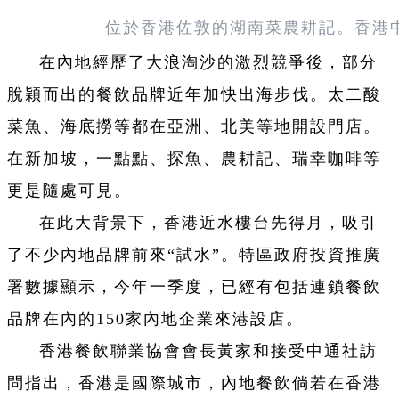
位於香港佐敦的
湖南菜農耕記。
香港
在內地經歷了大浪淘沙的激烈競爭後，部分
脫穎而出的餐飲品牌近年加快出海步伐。太二酸
菜魚、海底撈等都在亞洲、北美等地開設門店。
在新加坡，一點點、探魚、農耕記、瑞幸咖啡等
更是隨處可見。
在此大背景下，香港近水樓台先得月，吸引
了不少內地品牌前來“試水”。特區政府投資推廣
署數據顯示，今年一季度，已經有包括連鎖餐飲
品牌在內的150家內地企業來港設店。
香港餐飲聯業協會會長黃家和接受中通社訪
問指出，香港是國際城市，內地餐飲倘若在香港