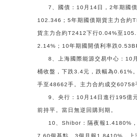
7、國債：10月14日，2年期國債
102.346；5年期國債期貨主力合約TF
貨主力合約T2412下行0.04%至105
2.14%；10年期國開債利率跌0.53B
8、上海國際能源交易中心：10月1
桶收盤，下跌3.4元，跌幅為0.61%
手至48662手。主力合約成交6075
9、央行：10月14日進行195
前持平。當日無逆回購到期。
10、Shibor：隔夜報1.4180
7.60個基點。3個月報1.8410%，上