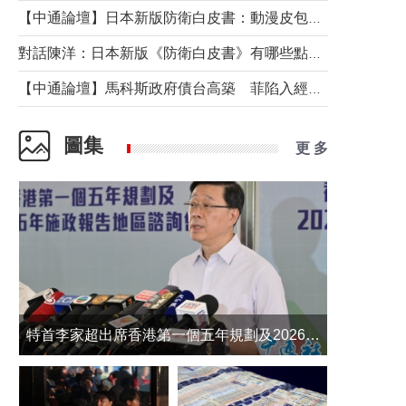
【中通論壇】日本新版防衛白皮書：動漫皮包藏不住軍國野心
對話陳洋：日本新版《防衛白皮書》有哪些點值得警惕？
【中通論壇】馬科斯政府債台高築 菲陷入經濟困境與南海對抗惡循環？
圖集
更 多
​特首李家超出席香港第一個五年規劃及2026年《施政報告》地區諮詢會