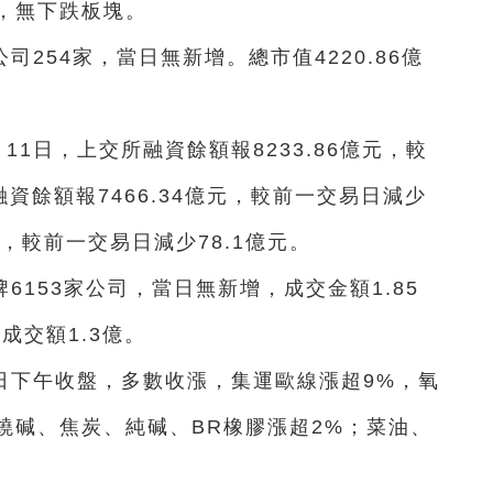
，無下跌板塊。
司254家，當日無新增。總市值4220.86億
11日，上交所融資餘額報8233.86億元，較
融資餘額報7466.34億元，較前一交易日減少
億元，較前一交易日減少78.1億元。
牌6153家公司，當日無新增，成交金額1.85
，成交額1.3億。
4日下午收盤，多數收漲，集運歐線漲超9%，氧
燒碱、焦炭、純碱、BR橡膠漲超2%；菜油、