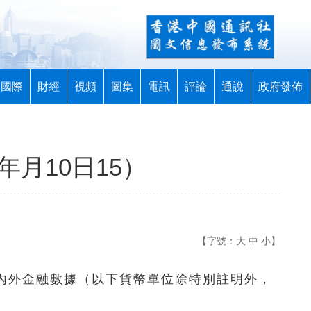
國際
財經
視頻
圖集
電訊
評論
通說
政府發佈
年月10日15）
【字號：
大
中
小
】
國內外金融數據（以下貨幣單位除特別註明外，