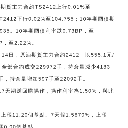
期貨主力合約TS2412上行0.01%至
2412下行0.02%至104.755；10年期國債期
.935。10年期國債利率跌0.73BP，至
P，至2.22%。
4日，原油期貨主力合約2412，以555.1元/
。全部合約成交229972手，持倉量減少4183
8手，持倉量增加597手至22092手。
億元7天期逆回購操作，操作利率為1.50%，與此
%，上漲11.20個基點。7天報1.5870%，上漲
漲0.00個基點。