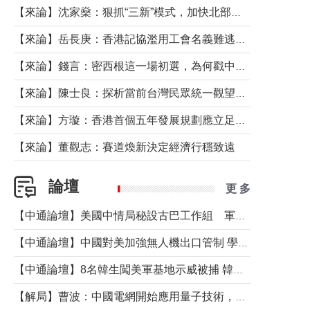
【來論】沈家燊：狠抓“三新”模式，加快北部都會區建設
【來論】岳長庚：香港記協濫用工會名義難逃法律制裁
【來論】錢言：密西根這一場初選，為何戳中了兩黨最痛的神經？
【來論】陳士良：探析當前台灣民眾統一觀望心態的深層成因
【來論】方璇：香港首個五年發展規劃應立足民生務實前行
【來論】董觀志：賽道煥新決定經濟行穩致遠
論壇
更 多
【中通論壇】美國中情局秘設古巴工作組 軍事行動箭在弦上？
【中通論壇】中國對美加強無人機出口管制 學者：貿易與安全考量兼有
【中通論壇】8名韓生闖美軍基地示威被捕 韓國年輕人反美情緒從何而來？
【解局】曹波：中國電網開始應用量子技術，以後會不再停電嗎？