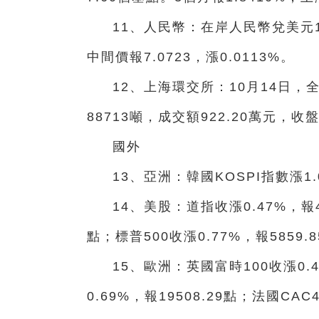
11、人民幣：在岸人民幣兌美元16:
中間價報7.0723，漲0.0113%。
12、上海環交所：10月14日
88713噸，成交額922.20萬元，收盤
國外
13、亞洲：韓國KOSPI指數漲1.
14、美股：道指收漲0.47%，報43
點；標普500收漲0.77%，報5859.
15、歐洲：英國富時100收漲0.4
0.69%，報19508.29點；法國CAC