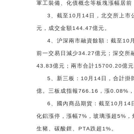
軍工裝備、化債概念等板塊漲幅居前
3、截至10月14日，北交所上市公
元，成交金額144.47億元。
4、沪深兩市融資餘額：截至10月
前一交易日減少34.27億元；深交所
43.83億元；兩市合計15700.20
5、新三板：10月14日，合計掛
億。三板成指報766.16，漲0.08%
6、國內商品期貨：截至10月1
化鋁漲停，漲幅7%，玻璃漲超5%，
生豬、碳酸鋰、PTA跌超1%。