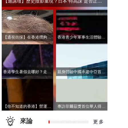
【通講壇】歷史陰影重現？日本“特高課”是否正在借殼還魂
【通視街採】在香港攢夠多少錢才敢退休？有人退而不休，有人放眼大灣區
香港青少年軍事生活體驗營開營 學員激動表示：期待又緊張！
香港學生暑假去哪好？走進故宮“當金匠”！
親身體驗中國承建中亞首條無人駕駛輕軌 市民點讚“太酷了”：28分鐘穿越整座城
【你不知道的香港】營運不到一年乘客破50萬！香港“落日飛車”為何那麼火？
專訪菲爾茲獎首位華人得主丘成桐：期待中國本土培養學者拿下菲爾茲獎
來論
更 多