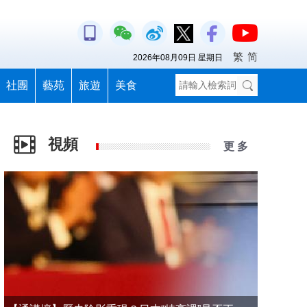
繁
简
2026年08月09日 星期日
社團
藝苑
旅遊
美食
視頻
更 多