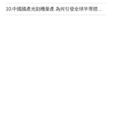
10.中國國產光刻機量產 為何引發全球半導體行業巨震？