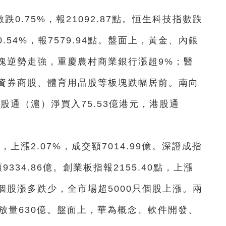
跌0.75%，報21092.87點。恒生科技指數跌
跌0.54%，報7579.94點。盤面上，黃金、內銀
塊逆勢走強，重慶農村商業銀行漲超9%；醫
資券商股、體育用品股等板塊跌幅居前。南向
港股通（滬）淨買入75.53億港元，港股通
，上漲2.07%，成交額7014.99億。深證成指
額9334.86億。創業板指報2155.40點，上漲
體上個股漲多跌少，全市場超5000只個股上漲。兩
日放量630億。盤面上，華為概念、軟件開發、