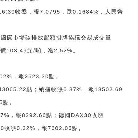
30收盤，報7.0795，跌0.1684%，人民幣
，全國碳市場碳排放配額掛牌協議交易成交量
價103.49元/噸，漲2.52%。
02%，報2623.30點。
065.22點；納指收漲0.87%，報18502.69
85點。
7%，報8292.66點；德國DAX30收漲
40收漲0.32%，報7602.06點。