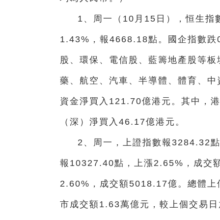
1、
周一（
10月15日
），恒生指數
1.43%，報4668.18點。國企指數
股、環保、電信股、藍籌地產股等板
藥、航空、汽車、半導體、體育、中
資金淨買入121.70億港元。其中，
（深）淨買入46.17億港元。
2、
周一，上證指數報3284.32點
報10327.40點，上漲2.65%，成交
2.60%，成交額5018.17億。總
市成交額1.63萬億元，較上個交易