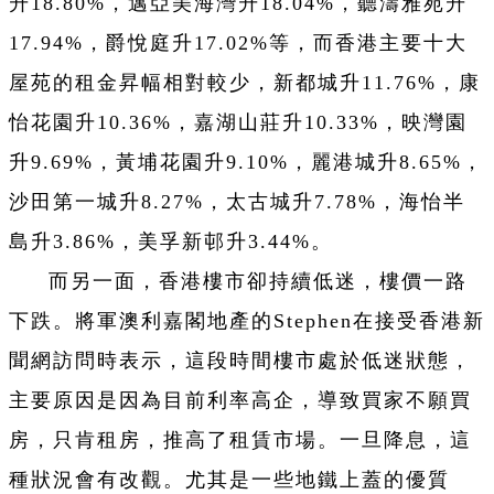
升18.80%，邁亞美海灣升18.04%，聽濤雅苑升
17.94%，爵悅庭升17.02%等，而香港主要十大
屋苑的租金昇幅相對較少，新都城升11.76%，康
怡花園升10.36%，嘉湖山莊升10.33%，映灣園
升9.69%，黃埔花園升9.10%，麗港城升8.65%，
沙田第一城升8.27%，太古城升7.78%，海怡半
島升3.86%，美孚新邨升3.44%。
而另一面，香港樓市卻持續低迷，樓價一路
下跌。將軍澳利嘉閣地產的Stephen在接受香港新
聞網訪問時表示，這段時間樓市處於低迷狀態，
主要原因是因為目前利率高企，導致買家不願買
房，只肯租房，推高了租賃市場。一旦降息，這
種狀況會有改觀。尤其是一些地鐵上蓋的優質