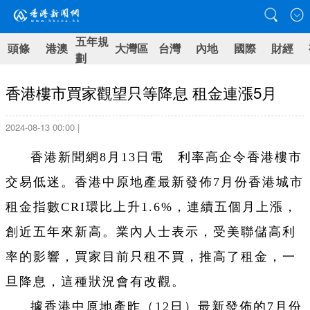
五年規
頭條
港澳
大灣區
台灣
內地
國際
財經
劃
香港樓市買家觀望只等降息 租金連漲5月
2024-08-13 00:00 |
香港新聞網8月13日電 利率高企令香港樓市
交易低迷。香港中原地產最新發佈7月份香港城市
租金指數CRI環比上升1.6%，連續五個月上漲，
創近五年來新高。業內人士表示，受美聯儲高利
率的影響，買家目前只租不買，推高了租金，一
旦降息，這種狀況會有改觀。
據香港中原地產
昨（12日）
最新發佈的7月份