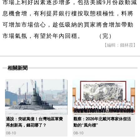
市場上利好因素逐步增多，包括美國9月份啟動減
息機會增，有利提昇銀行樓按取態積極性，料將
可增加市場信心，趁低吸納的買家將會增加帶動
市場氣氛，有望於年內回穩。 （完）
【編輯：錢林霞】
相關新聞
通說：突破萬億！台灣地區軍費
觀察：2026年北戴河專家休假活
再創新高，錢花哪了？
動的“風向標”
08-10
08-10