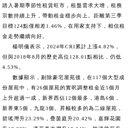
踏入暑期季節性租賃旺市，租盤需求大增，租務
宗數持續上升，帶動租金穩步向上。距離第三季
目標124點僅相差1.46%，在用家支持下，相信租
金走勢繼續向好。
楊明儀表示，2024年CRI累計上漲4.82%，
但與2018年8月的歷史高位128.01點相比，仍低
4.53%。
數據顯示，剔除豪宅屋苑後，在117個大型成
份屋苑中，有26個屋苑的實呎調整租金近5個月
上升超過一成，新界西佔12個最多，港島6個，
新界東5個，九龍3個。昇幅較多的為二線屋苑，
碧瑤灣升23.29%，疊茵庭升20.42%，嘉輝花園