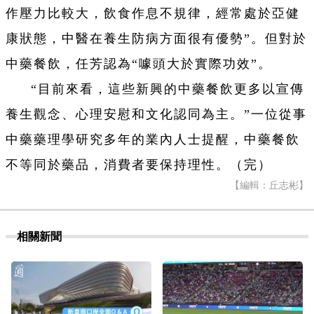
作壓力比較大，飲食作息不規律，經常處於亞健
康狀態，中醫在養生防病方面很有優勢”。但對於
中藥餐飲，任芳認為“噱頭大於實際功效”。
“目前來看，這些新興的中藥餐飲更多以宣傳
養生觀念、心理安慰和文化認同為主。”一位從事
中藥藥理學研究多年的業內人士提醒，中藥餐飲
不等同於藥品，消費者要保持理性。
（完）
【編輯：丘志彬】
相關新聞