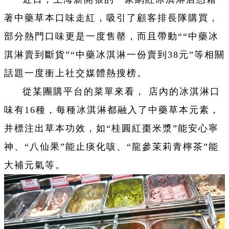
著中藥草本口味走紅，吸引了顧客排長隊購買，
部分熱門口味更是一度售罄，而且帶動““中藥冰
淇淋賣到斷貨”“中藥冰淇淋一份賣到38元”等相關
話題一度衝上社交媒體熱搜榜。
從某團購平台的菜單來看， 店內的冰淇淋口
味有16種，每種冰淇淋都融入了中藥草本元素，
并標注出草本功效，如“桂圓紅棗米漿”能安心寧
神、“八仙果”能止痰化咳、“龍參茉莉青檸茶”能
大補元氣等。