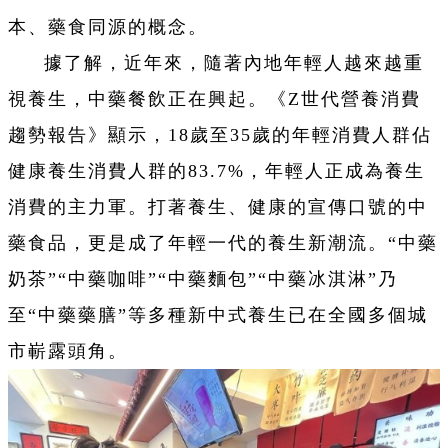
本、藥食同源的概念。
據了解，近年來，隨著內地年輕人越來越重
視養生，中藥餐飲正在興起。《Z世代營養消費
趨勢報告》顯示，18歲至35歲的年輕消費人群佔
健康養生消費人群的83.7%，年輕人正成為養生
消費的主力軍。打著養生、健康的宣傳口號的中
藥食品，更是成了年輕一代的養生新潮流。“中藥
奶茶”“中藥咖啡”“中藥麵包”“中藥冰淇淋”乃
至“中藥藥膳”等多種新中式養生已在全國多個城
市嶄露頭角。