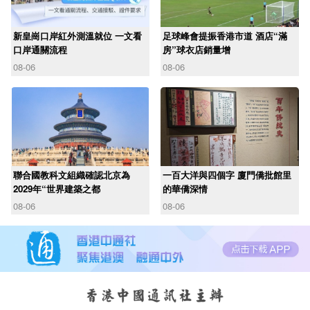
新皇崗口岸紅外測溫就位 一文看
足球峰會提振香港市道 酒店“滿
口岸通關流程
房”球衣店銷量增
08-06
08-06
聯合國教科文組織確認北京為
一百大洋與四個字 廈門僑批館里
2029年“世界建築之都
的華僑深情
08-06
08-06