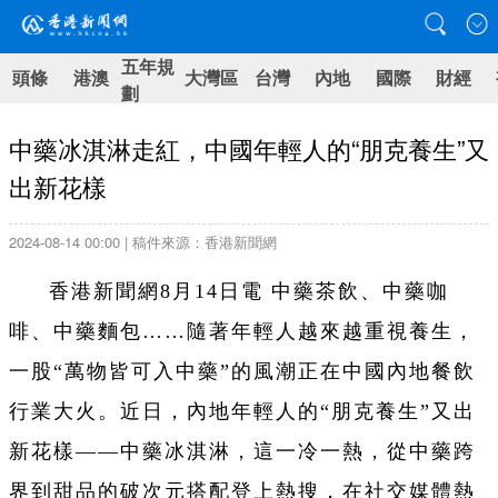
五年規
頭條
港澳
大灣區
台灣
內地
國際
財經
劃
中藥冰淇淋走紅，中國年輕人的“朋克養生”又
出新花樣
2024-08-14 00:00 | 稿件來源：香港新聞網
香港新聞網8月14日電 中藥茶飲、中藥咖
啡、中藥麵包……隨著年輕人越來越重視養生，
一股“萬物皆可入中藥”的風潮正在中國內地餐飲
行業大火。近日，內地年輕人的“朋克養生”又出
新花樣——中藥冰淇淋，這一冷一熱，從中藥跨
界到甜品的破次元搭配登上熱搜，在社交媒體熱