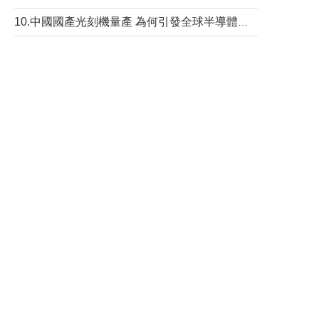
10.中國國產光刻機量產 為何引發全球半導體行業巨震？