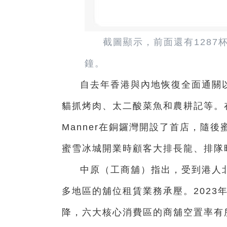
截圖顯示，前面還有1287
鐘。
自去年香港與內地恢復全面通關
貓抓烤肉、太二酸菜魚和農耕記等。在
Manner在銅鑼灣開設了首店，隨
蜜雪冰城開業時顧客大排長龍、排隊
中原（工商舖）指出，受到港人
多地區的舖位租賃業務承壓。2023
降，六大核心消費區的商舖空置率有