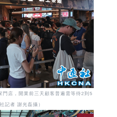
家門店，開業前三天顧客普遍需等待2到5
社記者 謝光磊攝）