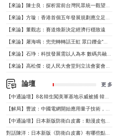
【來論】陳士良：探析當前台灣民眾統一觀望心態的深層成因
【來論】方璇：香港首個五年發展規劃應立足民生務實前行
【來論】董觀志：賽道煥新決定經濟行穩致遠
【來論】屠海鳴：兜兜轉轉話王虹 眾口鑠金“一邊倒”
【來論】石琤：科技發展需以人為本 數碼共融不應讓長者放棄傳統生活方式
【來論】高松傑：從人民大會堂到立法會宴會廳——香港管治新範式的完整拼圖
論壇
更 多
【中通論壇】8名韓生闖美軍基地示威被捕 韓國年輕人反美情緒從何而來？
【解局】曹波：中國電網開始應用量子技術，以後會不再停電嗎？
【中通論壇】日本新版防衛白皮書：動漫皮包藏不住軍國野心
對話陳洋：日本新版《防衛白皮書》有哪些點值得警惕？