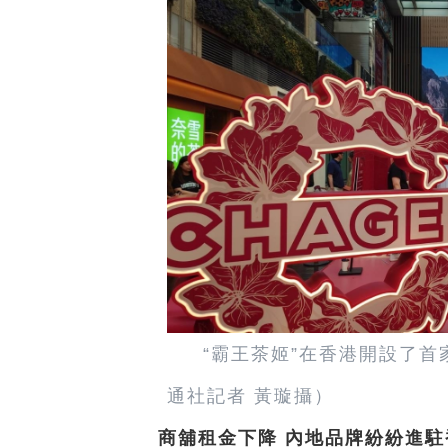
“霸王茶姬”在香港開設了首
通社記者 黃璇攝）
商舖租金下降 內地品牌紛紛進駐