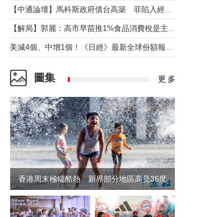
【中通論壇】馬科斯政府債台高築 菲陷入經濟困境與南海對抗惡循環？
【解局】郭麗：高市早苗推1%食品消費稅是主動作為還是被迫“飲鴆止渴”
美減4個、中增1個！《日經》最新全球份額報告透露了什麼？
圖集
更 多
香港周末極端酷熱 新界部分地區高見36度