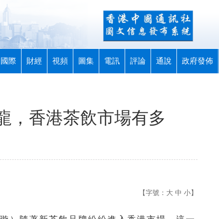
國際
財經
視頻
圖集
電訊
評論
通說
政府發佈
龍，香港茶飲市場有多
【字號：
大
中
小
】