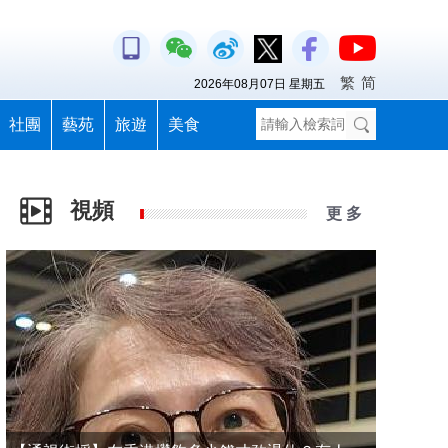
繁
简
2026年08月07日 星期五
社團
藝苑
旅遊
美食
視頻
更 多