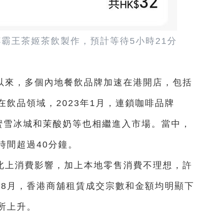
杯霸王茶姬茶飲製作，預計等待5小時21分
以來，多個內地餐飲品牌加速在港開店，包括
飲品領域，2023年1月，連鎖咖啡品牌
後蜜雪冰城和茉酸奶等也相繼進入市場。當中，
時間超過40分鐘。
北上消費影響，加上本地零售消費不理想，許
年8月，香港商舖租賃成交宗數和金額均明顯下
所上升。