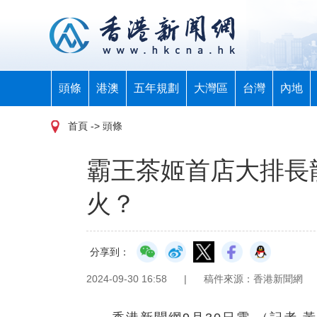
頭條
港澳
五年規劃
大灣區
台灣
內地
首頁
-> 頭條
霸王茶姬首店大排長
火？
分享到：
2024-09-30 16:58
|
稿件來源：香港新聞網