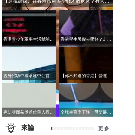
【通視街採】在香港攢夠多少錢才敢退休？有人退而不休，有人放眼大灣區
香港青少年軍事生活體驗營開營 學員激動表示：期待又緊張！
香港學生暑假去哪好？走進故宮“當金匠”！
親身體驗中國承建中亞首條無人駕駛輕軌 市民點讚“太酷了”：28分鐘穿越整座城
【你不知道的香港】營運不到一年乘客破50萬！香港“落日飛車”為何那麼火？
專訪菲爾茲獎首位華人得主丘成桐：期待中國本土培養學者拿下菲爾茲獎
全球生育率下降 母嬰展卻依舊火爆 商家：小市場反而催生了新商機
來論
更 多