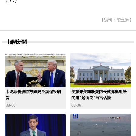
【編輯：淩玉輝】
相關新聞
卡尼藉提詞器故障隔空調侃特朗
美媒爆美總統與防長就彈藥短缺
普
問題“起衝突”白宮否認
08-06
08-06