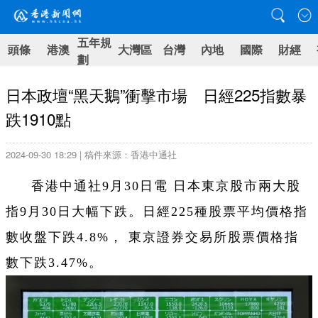
五年規
頭條
港澳
大灣區
台灣
內地
國際
財經
劃
日本政壇“黑天鵝”衝擊市場 日經225指數暴
跌1910點
2024-09-30 18:29 | 稿件來源：香港中通社
香港中通社9月30日電 日本東京股市兩大股
指9月30日大幅下跌。日經225種股票平均價格指
數收盤下跌4.8%， 東京證券交易所股票價格指
數下跌3.47%。