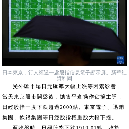
日本東京，行人經過一處股指信息電子顯示屏。新華社
資料圖
受外匯市場日元匯率大幅上漲等因素影響，
當天東京股市開盤後，拋售平倉操作佔據主導，
日經股指一度下跌超過2000點。東京電子、迅銷
集團、軟銀集團等日經股指權重股大幅下挫。
至收盤時，日經股指下跌1910.01點，收於