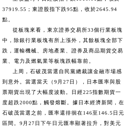
37919.55；東證股指下跌95點，收於2645.94
點。
從板塊來看，東京證券交易所33個行業板塊
中，除銀行業板塊有所上漲外，其餘板塊全部下
跌，運輸機械、房地產業、證券及商品期貨交易
業、電力及燃氣業等板塊跌幅靠前。
上周，石破茂當選自民黨總裁讓金融市場感
到意外。當選當天（9月27日），日本匯率與股
票期貨出現了大幅度波動。日經225指數期貨一
度超跌2000點，觸發熔斷。據日本經濟新聞，在
石破茂當選之前，匯率還徘徊在146至146.5日元
區間。9月27日下午日元匯率顯著拉升，對美元