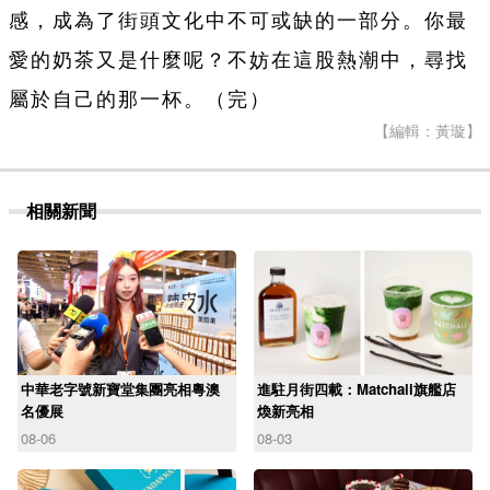
感，成為了街頭文化中不可或缺的一部分。你最
愛的奶茶又是什麼呢？不妨在這股熱潮中，尋找
屬於自己的那一杯。（完）
【編輯：黃璇】
相關新聞
中華老字號新寶堂集團亮相粵澳
進駐月街四載：Matchali旗艦店
名優展
煥新亮相
08-06
08-03