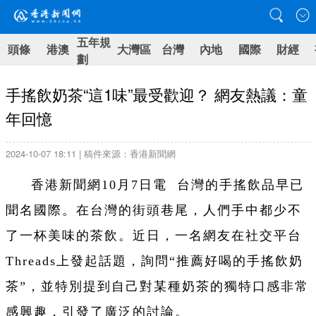
五年規
頭條
港澳
大灣區
台灣
內地
國際
財經
劃
手搖飲奶茶“這1味”最受歡迎？ 網友熱議：童
年回憶
2024-10-07 18:11 | 稿件來源：香港新聞網
香港新聞網10月7日電 台灣的手搖飲品早已
聞名國際。在台灣的街頭巷尾，人們手中都少不
了一杯美味的茶飲。近日，一名網友在社交平台
Threads上發起話題，詢問“推薦好喝的手搖飲奶
茶”，並特別提到自己對某種奶茶的獨特口感非常
感興趣，引發了廣泛的討論。