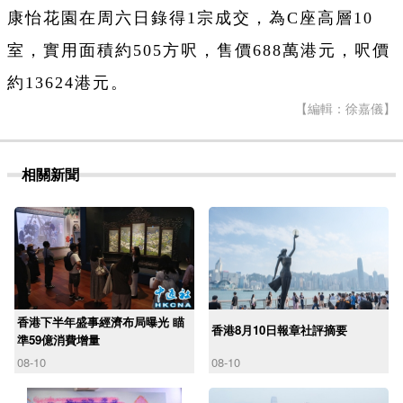
康怡花園在周六日錄得1宗成交，為C座高層10
室，實用面積約505方呎，售價688萬港元，呎價
約13624港元。
【編輯：徐嘉儀】
相關新聞
香港下半年盛事經濟布局曝光 瞄
香港8月10日報章社評摘要
準59億消費增量
08-10
08-10