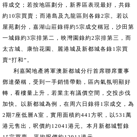
得成交；若按地區劃分，新界區表現最好，共錄
約10宗買賣；而港島及九龍區則各錄2宗。若以
屋苑劃分，嘉湖山莊錄得約5宗成交稱冠，沙田第
一城錄約3宗排第二，映灣園錄約2宗排第三，而
太古城、康怡花園、麗港城及新都城各錄1宗買
賣“打和”。
利嘉閣地產將軍澳新都城分行首席聯席董事
鄧達榮稱，受到一手銷情帶動，區內氣氛明顯好
轉，看樓量上升，若業主有議價空間，交投步伐
加快。以新都城為例，在周六日錄得1宗成交，為
2期7座低層A室，實用面積約441方呎，以531萬
港元售出，呎價約12041港元。本月新都城暫錄