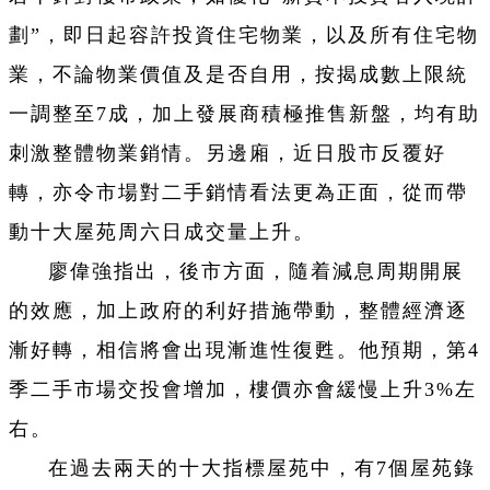
劃”，即日起容許投資住宅物業，以及所有住宅物
業，不論物業價值及是否自用，按揭成數上限統
一調整至7成，加上發展商積極推售新盤，均有助
刺激整體物業銷情。另邊廂，近日股市反覆好
轉，亦令市場對二手銷情看法更為正面，從而帶
動十大屋苑周六日成交量上升。
廖偉強指出，後市方面，隨着減息周期開展
的效應，加上政府的利好措施帶動，整體經濟逐
漸好轉，相信將會出現漸進性復甦。他預期，第4
季二手市場交投會增加，樓價亦會緩慢上升3%左
右。
在過去兩天的十大指標屋苑中，有7個屋苑錄