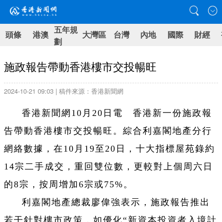
五年規
頭條
港澳
大灣區
台灣
內地
國際
財經
劃
施政報告帶動香港樓市交投暢旺
2024-10-21 09:03 | 稿件來源：香港新聞網
香港新聞網10月20日電 香港新一份施政報
告帶動香港樓市交投暢旺。綜合利嘉閣地產分行
網絡數據，在10月19至20日，十大指標屋苑錄約
14宗二手成交，重回雙位數，更較對上個周六日
的8宗，按周增加6宗或75%。
利嘉閣地產總裁廖偉強表示，施政報告推出
若干針對樓市政策，如優化“新資本投資者入境計