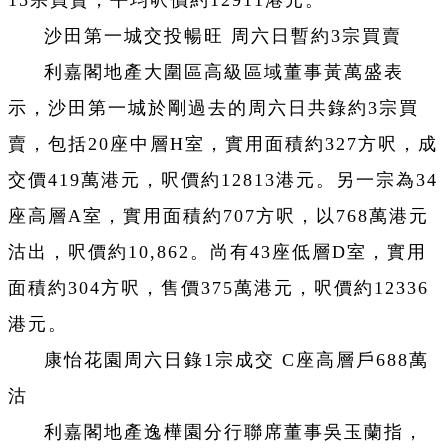
15宗買賣，平均呎價約12911港元。
沙田第一城交投暢旺 周六日暫約3宗買賣
利嘉閣地產大圍區高級區域董事黃萬盛表
示，沙田第一城於剛過去的周六日共錄約3宗買
賣，包括20座中層H室，實用面積約327方呎，成
交價419萬港元，呎價約12813港元。另一宗為34
座高層A室，實用面積約707方呎，以768萬港元
沽出，呎價約10,862。尚有43座低層D室，實用
面積約304方呎，售價375萬港元，呎價約12336
港元。
康怡花園周六日錄1宗成交 C座高層戶688萬
沽
利嘉閣地產逸樺園分行聯席董事吳玉蘭指，