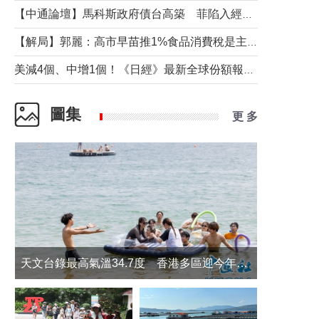
【中通論壇】馬科斯政府債台高築 菲陷入經濟困境與南海對抗惡循環？
【解局】郭麗：高市早苗推1%食品消費稅是主動作為還是被迫“飲鴆止渴”
美減4個、中增1個！《日經》最新全球份額報告透露了什麼？
圖集
更 多
天文台錄最高氣溫34.7度 香港多區迎今年最熱一天