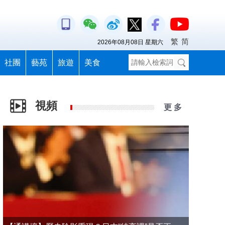
繁
简
2026年08月08日 星期六
社團
藝苑
旅遊
美食
視頻
更 多