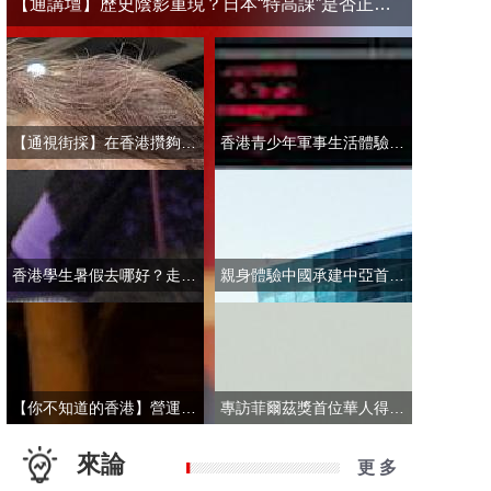
【通講壇】歷史陰影重現？日本“特高課”是否正在借殼還魂
【通視街採】在香港攢夠多少錢才敢退休？有人退而不休，有人放眼大灣區
香港青少年軍事生活體驗營開營 學員激動表示：期待又緊張！
香港學生暑假去哪好？走進故宮“當金匠”！
親身體驗中國承建中亞首條無人駕駛輕軌 市民點讚“太酷了”：28分鐘穿越整座城
【你不知道的香港】營運不到一年乘客破50萬！香港“落日飛車”為何那麼火？
專訪菲爾茲獎首位華人得主丘成桐：期待中國本土培養學者拿下菲爾茲獎
來論
更 多