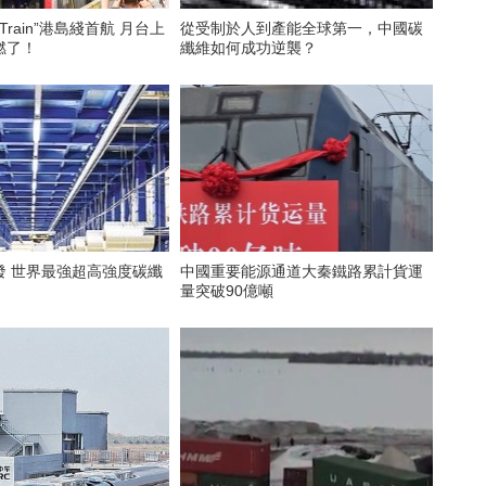
Train”港島綫首航 月台上
從受制於人到產能全球第一，中國碳
燃了！
纖維如何成功逆襲？
發 世界最強超高強度碳纖
中國重要能源通道大秦鐵路累計貨運
量突破90億噸