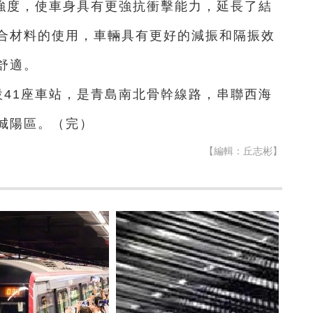
強度，使車身具有更強抗衝擊能力，延長了結
合材料的使用，車輛具有更好的減振和隔振效
舒適。
設41座車站，是青島南北骨幹線路，串聯西海
城陽區。（完）
【編輯：丘志彬】