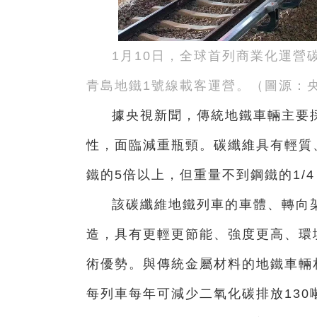
1月10日，全球首列商業化運營碳纖
青島地鐵1號線載客運營。（圖源：
據央視新聞，傳統地鐵車輛主要
性，面臨減重瓶頸。碳纖維具有輕質
鐵的5倍以上，但重量不到鋼鐵的1/
該碳纖維地鐵列車的車體、轉向
造，具有更輕更節能、強度更高、環
術優勢。與傳統金屬材料的地鐵車輛
每列車每年可減少二氧化碳排放130