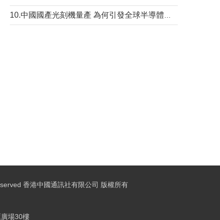
10.中國國產光刻機量產 為何引發全球半導體行業巨震？
ights Reserved 香港中國通訊社有限公司 版權所有
廣場30樓