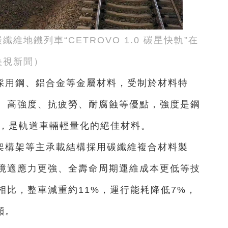
維地鐵列車“CETROVO 1.0 碳星快軌”在
央視新聞）
採用鋼、鋁合金等金屬材料，受制於材料特
、高強度、抗疲勞、耐腐蝕等優點，強度是鋼
4，是軌道車輛輕量化的絕佳材料。
架構架等主承載結構採用碳纖維複合材料製
境適應力更強、全壽命周期運維成本更低等技
相比，整車減重約11%，運行能耗降低7%，
噸。