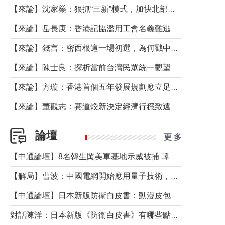
【來論】沈家燊：狠抓“三新”模式，加快北部都會區建設
【來論】岳長庚：香港記協濫用工會名義難逃法律制裁
【來論】錢言：密西根這一場初選，為何戳中了兩黨最痛的神經？
【來論】陳士良：探析當前台灣民眾統一觀望心態的深層成因
【來論】方璇：香港首個五年發展規劃應立足民生務實前行
【來論】董觀志：賽道煥新決定經濟行穩致遠
論壇
更 多
【中通論壇】8名韓生闖美軍基地示威被捕 韓國年輕人反美情緒從何而來？
【解局】曹波：中國電網開始應用量子技術，以後會不再停電嗎？
【中通論壇】日本新版防衛白皮書：動漫皮包藏不住軍國野心
對話陳洋：日本新版《防衛白皮書》有哪些點值得警惕？