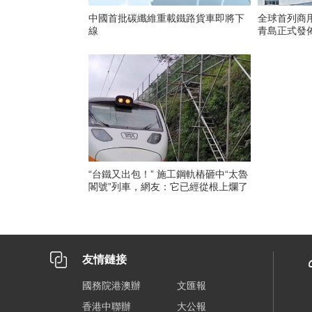
中國首批碳纖維重載鐵路貨車即將下
全球首列商
線
青島正式發
“台鐵又出包！” 施工鋼軌樁砸中“太魯
閣號”列車，網友：它已經從根上爛了
友情鏈接
國務院港澳辦
文匯報
香港中聯辦
大公報