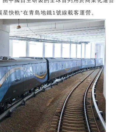
0日，由中國自主研製的全球首列用於商業化運營
0 碳星快軌”在青島地鐵1號線載客運營。