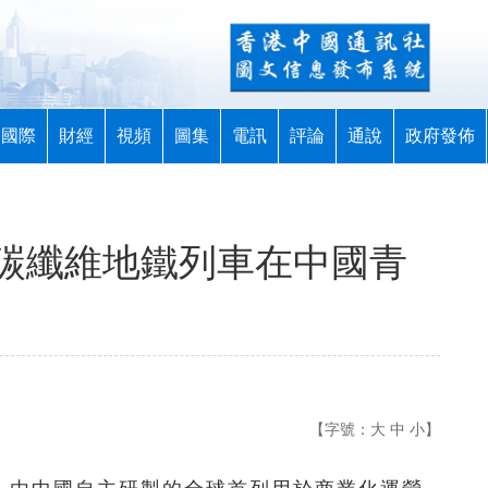
國際
財經
視頻
圖集
電訊
評論
通說
政府發佈
碳纖維地鐵列車在中國青
【字號：
大
中
小
】