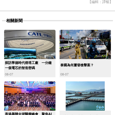
【編輯：譚暢】
相關新聞
探訪寧德時代燈塔工廠 一分鐘
泰國為何屢發槍擊案？
一個電芯的智造密碼
08-07
08-07
香港舉辦全球醫療峰會 聚焦AI