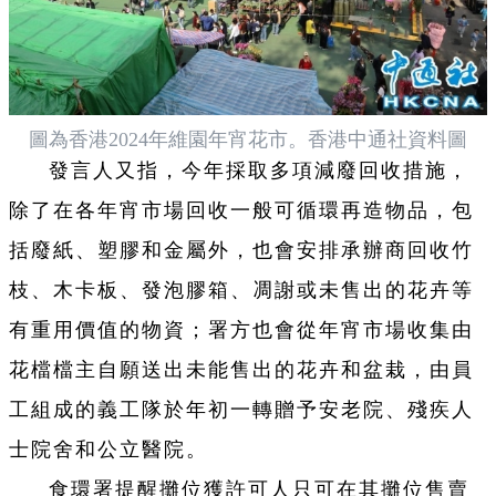
圖為香港2024年維園年宵花市。香港中通社資料圖
發言人又指，今年採取多項減廢回收措施，
除了在各年宵市場回收一般可循環再造物品，包
括廢紙、塑膠和金屬外，也會安排承辦商回收竹
枝、木卡板、發泡膠箱、凋謝或未售出的花卉等
有重用價值的物資；署方也會從年宵市場收集由
花檔檔主自願送出未能售出的花卉和盆栽，由員
工組成的義工隊於年初一轉贈予安老院、殘疾人
士院舍和公立醫院。
食環署提醒攤位獲許可人只可在其攤位售賣