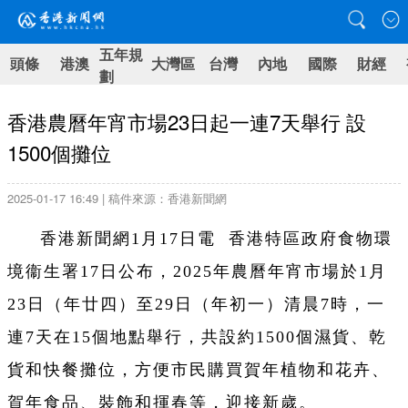
五年規
頭條
港澳
大灣區
台灣
內地
國際
財經
劃
香港農曆年宵市場23日起一連7天舉行 設
1500個攤位
2025-01-17 16:49 | 稿件來源：香港新聞網
香港新聞網1月17日電 香港特區政府食物環
境衞生署17日公布，2025年農曆年宵市場於1月
23日（年廿四）至29日（年初一）清晨7時，一
連7天在15個地點舉行，共設約1500個濕貨、乾
貨和快餐攤位，方便市民購買賀年植物和花卉、
賀年食品、裝飾和揮春等，迎接新歲。