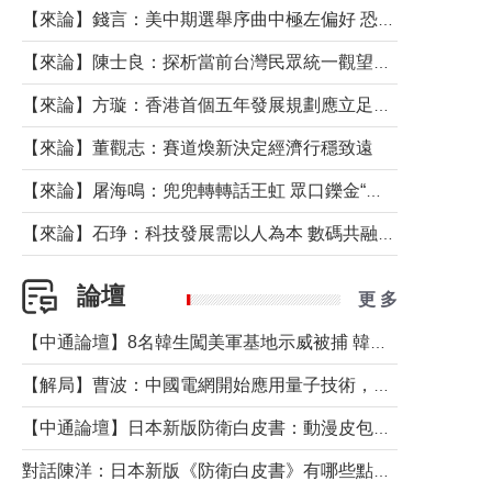
【來論】錢言：美中期選舉序曲中極左偏好 恐壞民主黨藍圖
【來論】陳士良：探析當前台灣民眾統一觀望心態的深層成因
【來論】方璇：香港首個五年發展規劃應立足民生務實前行
【來論】董觀志：賽道煥新決定經濟行穩致遠
【來論】屠海鳴：兜兜轉轉話王虹 眾口鑠金“一邊倒”
【來論】石琤：科技發展需以人為本 數碼共融不應讓長者放棄傳統生活方式
論壇
更 多
【中通論壇】8名韓生闖美軍基地示威被捕 韓國年輕人反美情緒從何而來？
【解局】曹波：中國電網開始應用量子技術，以後會不再停電嗎？
【中通論壇】日本新版防衛白皮書：動漫皮包藏不住軍國野心
對話陳洋：日本新版《防衛白皮書》有哪些點值得警惕？