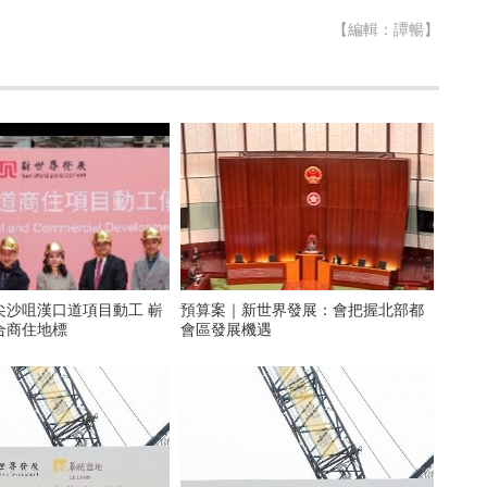
【編輯：譚暢】
尖沙咀漢口道項目動工 嶄
預算案｜新世界發展：會把握北部都
合商住地標
會區發展機遇