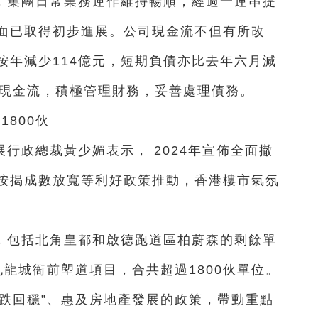
，集團日常業務運作維持暢順，經過一連串提
面已取得初步進展。公司現金流不但有所改
按年減少114億元，短期負債亦比去年六月減
司現金流，積極管理財務，妥善處理債務。
800伙
行政總裁黃少媚表示， 2024年宣佈全面撤
按揭成數放寬等利好政策推動，香港樓市氣氛
目，包括北角皇都和啟德跑道區柏蔚森的剩餘單
龍城衙前塱道項目，合共超過1800伙單位。
跌回穩”、惠及房地產發展的政策，帶動重點