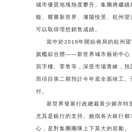
城市優質地塊熱度攀升。集團將繼續
馥、耀勝新世界、瀋陽悅景、杭州望
可以取得理想銷售成績。
當中於2019年開始佈局的杭州
旗艦綜合體——新世界城市藝術中心
寫字樓、零售等，深受市場青睞，預
而項目第二期預計今年底全面竣工。
付。
新世界發展行政總裁黃少媚亦特
尤其是銀行的支持。她指各大銀行都
心，是對集團團隊上下莫大的鼓勵