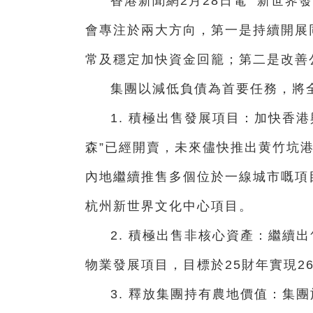
香港新聞網2月28日電 新世界
會專注於兩大方向，
第一是持續開展
常及穩定加快資金回籠；
第二是改善
集團以減低負債為首要任務，將全
1. 積極出售發展項目：加快香
森”已經開賣，未來儘快推出黄竹坑
內地繼續推售多個位於一線城市嘅項
杭州新世界文化中心項目。
2. 積極出售非核心資產：繼續
物業發展項目，目標於25財年實現2
3. 釋放集團持有農地價值：集