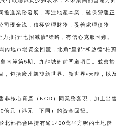
發展行政總裁黃少媚表示，未來集團的營運方針
同推進業務發展，專注地產本業，確保營運正
公司現金流，積極管理財務，妥善處理債務。
力推行“七招減債”策略，有信心克服困難。
港與內地市場資金回籠，北角“皇都”和啟德“柏蔚
港島南岸第5期、九龍城衙前塱道項目。並會於
目，包括廣州凱旋新世界、新世界•天馥，以及
出售非核心資產（NCD）同業務套現，加上出售
60億元（港元，下同）的資金回籠。
團於北部都會區擁有逾1400萬平方呎的土地儲