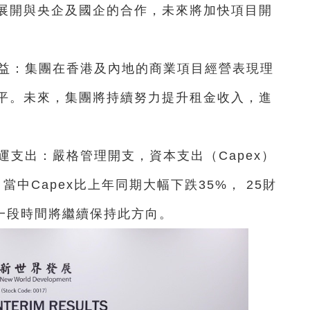
展開與央企及國企的合作，未來將加快項目開
收益：集團在香港及內地的商業項目經營表現理
平。未來，集團將持續努力提升租金收入，進
運支出：嚴格管理開支，資本支出（Capex）
當中Capex比上年同期大幅下跌35%， 25財
來一段時間將繼續保持此方向。