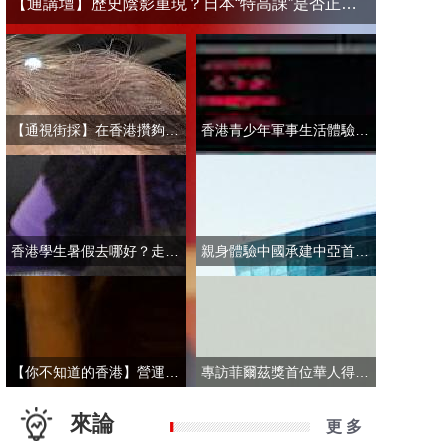
【通講壇】歷史陰影重現？日本“特高課”是否正在借殼還魂
【通視街採】在香港攢夠多少錢才敢退休？有人退而不休，有人放眼大灣區
香港青少年軍事生活體驗營開營 學員激動表示：期待又緊張！
香港學生暑假去哪好？走進故宮“當金匠”！
親身體驗中國承建中亞首條無人駕駛輕軌 市民點讚“太酷了”：28分鐘穿越整座城
【你不知道的香港】營運不到一年乘客破50萬！香港“落日飛車”為何那麼火？
專訪菲爾茲獎首位華人得主丘成桐：期待中國本土培養學者拿下菲爾茲獎
來論
更 多