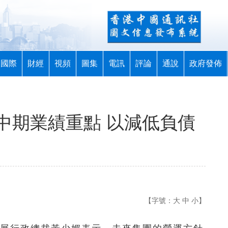
國際
財經
視頻
圖集
電訊
評論
通說
政府發佈
中期業績重點 以減低負債
【字號：
大
中
小
】