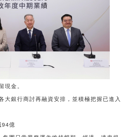
保留現金。
與各大銀行商討再融資安排，並積極把握已進入
。
94億