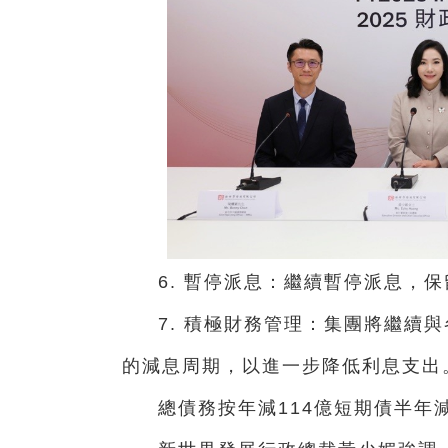
6. 暫停派息：繼續暫停派息，
7. 積極財務管理：集團將繼續
的減息周期，以進一步降低利息支出
總債務按年減114億短期債半年減