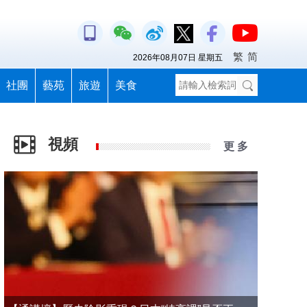
繁
简
2026年08月07日 星期五
社團
藝苑
旅遊
美食
視頻
更 多