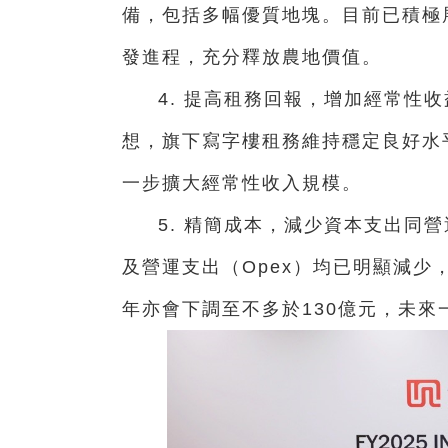
備，包括多幅優質地塊。目前已積極
發進程，充分釋放農地價值。
4. 提高租務回報，增加經常性
想，旗下寫字樓租務維持穩定良好水
一步擴大經常性收入規模。
5. 精簡成本，減少資本支出同營
及營運支出（Opex）均已明顯減少，
年亦會下調至不多於130億元，未