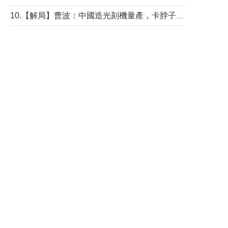
10.【解局】曹波：中國造光刻機量產，卡脖子問題有無解決？