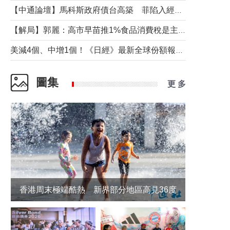
【中通論壇】馬科斯政府債台高築 菲陷入經濟困境與南海對抗惡循環？
【解局】郭麗：高市早苗推1%食品消費稅是主動作為還是被迫“飲鴆止渴”
美減4個、中增1個！《日經》最新全球份額報告透露了什麼？
圖集
更 多
香港周末極端酷熱 新界部分地區高見36度