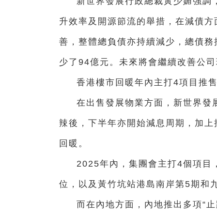
新世界發展行政總裁黃少媚強調
升效率及開源節流的舉措，在減債方
善，整體總負債亦持續減少，總債務
少了94億元。未來將會繼續改善公
香港樓市回暖年內主打4項目推售1
在出售發展物業方面，新世界發展
辣後，下半年亦開始減息周期，加上
回暖。
2025年內，集團會主打4個項
位，以及黃竹坑站港島南岸第5期和九
而在內地方面，內地推出多項“止