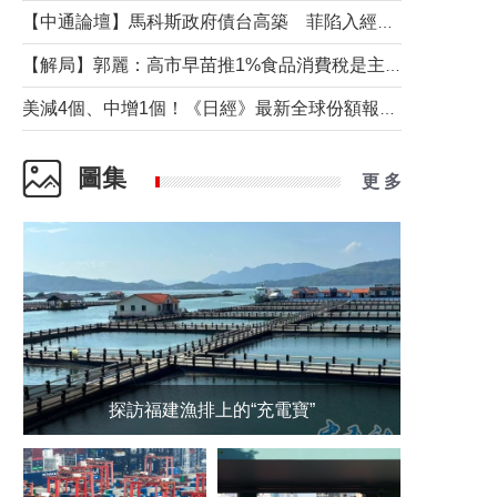
【中通論壇】馬科斯政府債台高築 菲陷入經濟困境與南海對抗惡循環？
【解局】郭麗：高市早苗推1%食品消費稅是主動作為還是被迫“飲鴆止渴”
美減4個、中增1個！《日經》最新全球份額報告透露了什麼？
圖集
更 多
探訪福建漁排上的“充電寶”