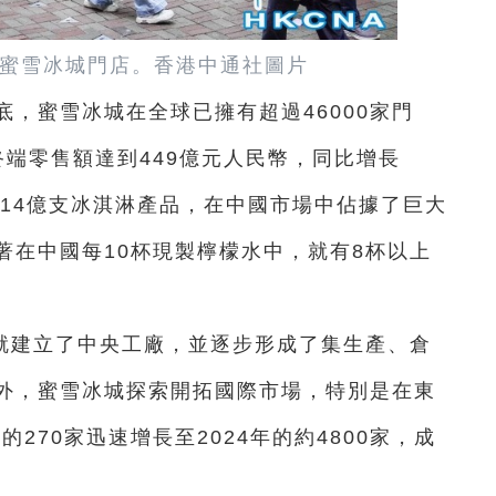
蜜雪冰城門店。香港中通社圖片
底，蜜雪冰城在全球已擁有超過46000家門
端零售額達到449億元人民幣，同比增長
和14億支冰淇淋產品，在中國市場中佔據了巨大
著在中國每10杯現製檸檬水中，就有8杯以上
就建立了中央工廠，並逐步形成了集生產、倉
外，蜜雪冰城探索開拓國際市場，特別是在東
270家迅速增長至2024年的約4800家，成