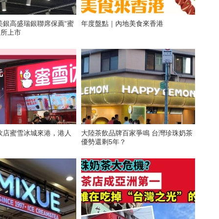
美銀高盛瑞銀聯席保薦“蜜
年度盤點｜內地美食來香港
交所上市
飲店蜜雪冰城來港，港人
大陸茶飲品牌百家爭鳴 台灣珍珠奶茶
優勢還剩5年？