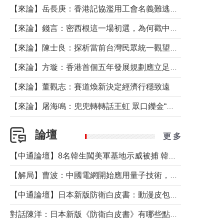
【來論】岳長庚：香港記協濫用工會名義難逃法律制裁
【來論】錢言：密西根這一場初選，為何戳中了兩黨最痛的神經？
【來論】陳士良：探析當前台灣民眾統一觀望心態的深層成因
【來論】方璇：香港首個五年發展規劃應立足民生務實前行
【來論】董觀志：賽道煥新決定經濟行穩致遠
【來論】屠海鳴：兜兜轉轉話王虹 眾口鑠金“一邊倒”
論壇
更 多
【中通論壇】8名韓生闖美軍基地示威被捕 韓國年輕人反美情緒從何而來？
【解局】曹波：中國電網開始應用量子技術，以後會不再停電嗎？
【中通論壇】日本新版防衛白皮書：動漫皮包藏不住軍國野心
對話陳洋：日本新版《防衛白皮書》有哪些點值得警惕？