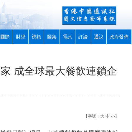
國際
財經
視頻
圖集
電訊
評論
通說
政府發佈
萬家 成全球最大餐飲連鎖企
【字號：
大
中
小
】