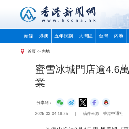
頭條
港澳
五年規劃
大灣區
台灣
內地
首頁
-> 內地
蜜雪冰城門店逾4.6
業
分享到：
2025-03-04 18:25
|
稿件來源：香港中通社