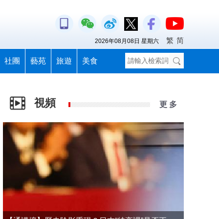
繁
简
2026年08月08日 星期六
社團
藝苑
旅遊
美食
視頻
更 多