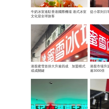
牛奶冰室進駐香港國際機場 港式冰室
從小眾到日常
文化迎全球旅客
港股蜜雪首掛大升逾四成 加盟模式
港股市場升
或成關鍵
逾3000倍