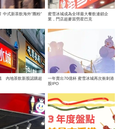
 中式新茶飲海外“圈粉”
蜜雪冰城成為全球最大餐飲連鎖企
業，門店超麥當勞星巴克
溫 內地茶飲新股認購超
一年賣出70億杯 蜜雪冰城再次衝刺港
股IPO