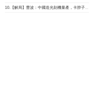
10.【解局】曹波：中國造光刻機量產，卡脖子問題有無解決？