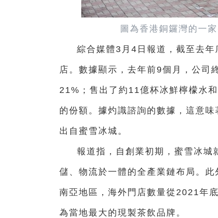
圖為香港銅鑼灣的一家
綜合媒體3月4日報道，截至去年
店。數據顯示，去年前9個月，公司終
21%；售出了約11億杯冰鮮檸檬水
的份額。據灼識諮詢的數據，這意味
出自蜜雪冰城。
報道指，自創業初期，蜜雪冰城
儲、物流於一體的全產業鏈布局。此
南亞地區，海外門店數量從2021年底的
為當地最大的現製茶飲品牌。