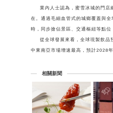
業內人士認為，蜜雪冰城的門店網
在。通過毛細血管式的城鄉覆蓋與全
時，同步搶佔景區、交通樞紐等點位
從全球發展來看，全球現製飲品預
中東南亞市場增速最高，預計2028
相關新聞