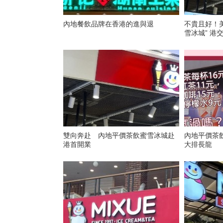
內地餐飲品牌在香港的進與退
不貴且好！
雪冰城” 港
雙向奔赴 內地平價茶飲蜜雪冰城赴
內地平價茶
港首開業
大排長龍