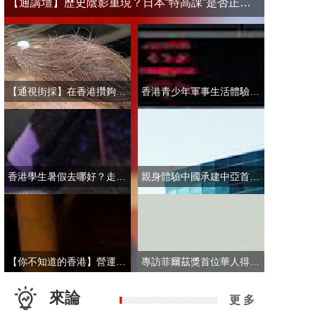
【通講壇】歷史陰影重現？日本“特高課”是否正在借殼還魂
【通視街採】在香港攢夠多少錢才敢退休？有人退而不休，有人放眼大灣區
香港青少年軍事生活體驗營開營 學員激動表示：期待又緊張！
香港學生暑假去哪好？走進故宮“當金匠”！
親身體驗中國承建中亞首條無人駕駛輕軌 市民點讚“太酷了”：28分鐘穿越整座城
【你不知道的香港】營運不到一年乘客破50萬！香港“落日飛車”為何那麼火？
專訪菲爾茲獎首位華人得主丘成桐：期待中國本土培養學者拿下菲爾茲獎
來論
更 多