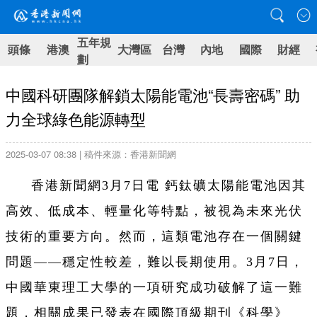
五年規
頭條
港澳
大灣區
台灣
內地
國際
財經
劃
中國科研團隊解鎖太陽能電池“長壽密碼” 助
力全球綠色能源轉型
2025-03-07 08:38 | 稿件來源：香港新聞網
香港新聞網3月7日電 鈣鈦礦太陽能電池因其
高效、低成本、輕量化等特點，被視為未來光伏
技術的重要方向。然而，這類電池存在一個關鍵
問題——穩定性較差，難以長期使用。3月7日，
中國華東理工大學的一項研究成功破解了這一難
題，相關成果已發表在國際頂級期刊《科學》