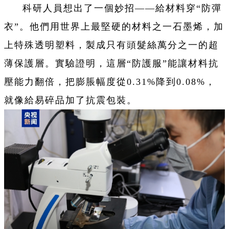
科研人員想出了一個妙招——給材料穿“防彈
衣”。他們用世界上最堅硬的材料之一石墨烯，加
上特殊透明塑料，製成只有頭髮絲萬分之一的超
薄保護層。實驗證明，這層“防護服”能讓材料抗
壓能力翻倍，把膨脹幅度從0.31%降到0.08%，
就像給易碎品加了抗震包裝。