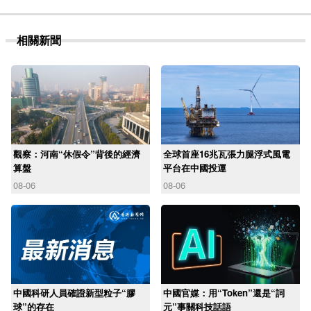
相關新聞
觀察：河南“休假令”背後的經濟
全球首座16兆瓦張力腿浮式風電
算盤
平台在中國投運
08-06
08-06
中國科研人員確證新型粒子“膠
中國官媒：用“Token”還是“詞
球”的存在
元”事關科技話語