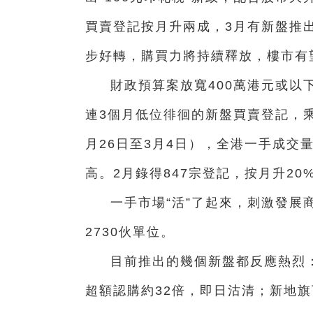
買賣登記按月升兩成，3月有新盤推
步好轉，購買力將持續釋放，樓市有
財政預算案放寬400萬港元或以
連3個月低位徘徊的新盤買賣登記，
月26日至3月4日），全港一手成交量
高。2月錄得847宗登記，按月升20
一手市場“活”了起來，刺激發展
2730伙單位。
目前推出的幾個新盤都反應熱烈：
超額認購約32倍，即日沽清；新地旗下天