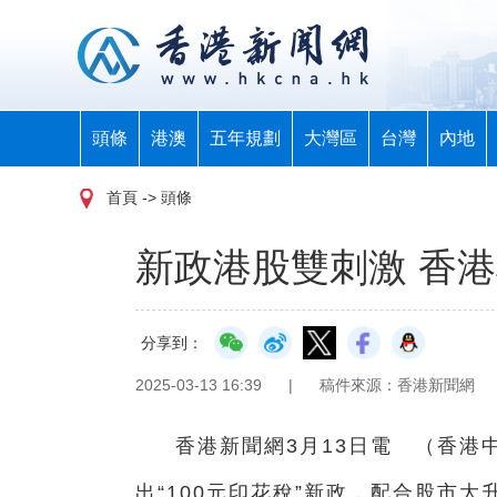
頭條
港澳
五年規劃
大灣區
台灣
內地
首頁
-> 頭條
新政港股雙刺激 香
分享到：
2025-03-13 16:39
|
稿件來源：香港新聞網
香港新聞網3月13日電 （香港
出“100元印花稅”新政，配合股市大