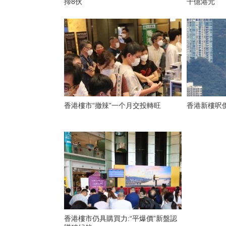
掃8伙
千億港元
香港樓市“撤辣”一个月交投轉旺
香港新樓呎
香港樓市仍具購買力:“平爆價”新盤認