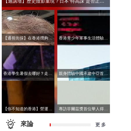
【通講壇】歷史陰影重現？日本“特高課”是否正在借殼還魂
【通視街採】在香港攢夠多少錢才敢退休？有人退而不休，有人放眼大灣區
香港青少年軍事生活體驗營開營 學員激動表示：期待又緊張！
香港學生暑假去哪好？走進故宮“當金匠”！
親身體驗中國承建中亞首條無人駕駛輕軌 市民點讚“太酷了”：28分鐘穿越整座城
【你不知道的香港】營運不到一年乘客破50萬！香港“落日飛車”為何那麼火？
專訪菲爾茲獎首位華人得主丘成桐：期待中國本土培養學者拿下菲爾茲獎
來論
更 多