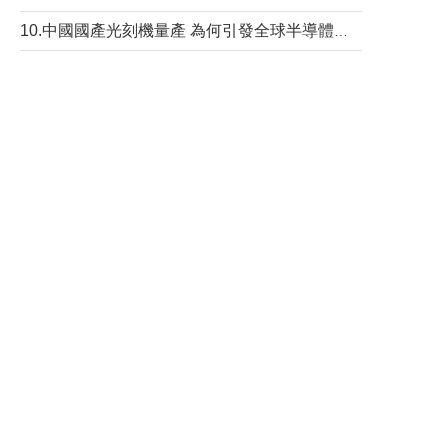
10.中國國產光刻機量產 為何引發全球半導體行業巨震？