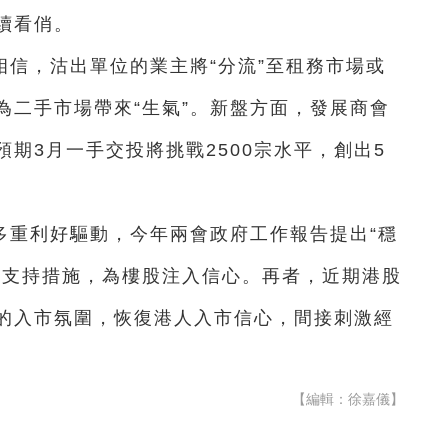
續看俏。
信，沽出單位的業主將“分流”至租務市場或
為二手市場帶來“生氣”。新盤方面，發展商會
期3月一手交投將挑戰2500宗水平，創出5
多重利好驅動，今年兩會政府工作報告提出“穩
多支持措施，為樓股注入信心。再者，近期港股
的入市氛圍，恢復港人入市信心，間接刺激經
【編輯：徐嘉儀】