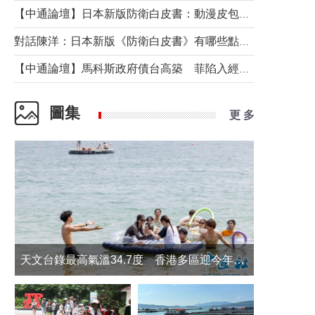
【中通論壇】日本新版防衛白皮書：動漫皮包藏不住軍國野心
對話陳洋：日本新版《防衛白皮書》有哪些點值得警惕？
【中通論壇】馬科斯政府債台高築 菲陷入經濟困境與南海對抗惡循環？
圖集
更 多
天文台錄最高氣溫34.7度 香港多區迎今年最熱一天