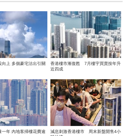
投向上 多個豪宅沽出引關
香港樓市漸復甦 7月樓宇買賣按年升
近四成
辣一年 內地客掃樓花費逾
減息刺激香港樓市 周末新盤開售4小