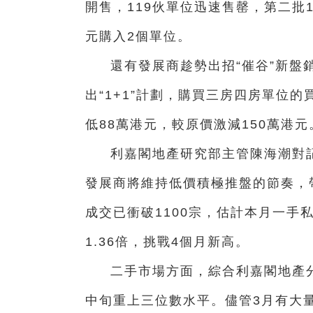
開售，119伙單位迅速售罄，第二批1
元購入2個單位。
還有發展商趁勢出招“催谷”新盤銷
出“1+1”計劃，購買三房四房單位
低88萬港元，較原價激減150萬港元
利嘉閣地產研究部主管陳海潮對
發展商將維持低價積極推盤的節奏，
成交已衝破1100宗，估計本月一手
1.36倍，挑戰4個月新高。
二手市場方面，綜合利嘉閣地產分
中旬重上三位數水平。儘管3月有大