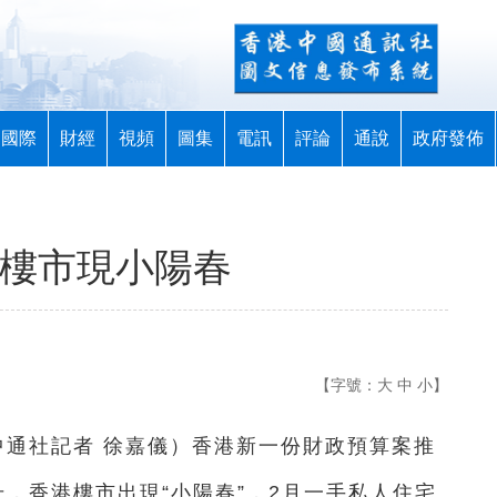
國際
財經
視頻
圖集
電訊
評論
通說
政府發佈
港樓市現小陽春
【字號：
大
中
小
】
中通社記者 徐嘉儀）香港新一份財政預算案推
升，香港樓市出現“小陽春”，2月一手私人住宅