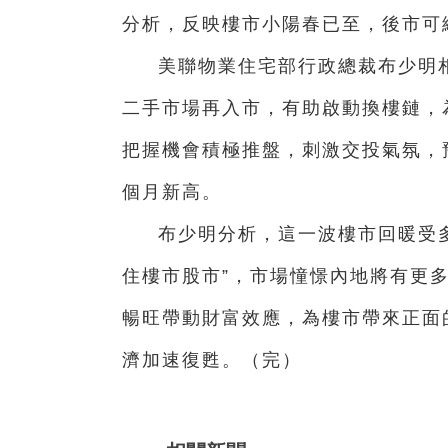
分析，反映樓市小陽春已至，後市可
美聯物業住宅部行政總裁布少明相
二手市場再入市，有助啟動換樓鏈，
把握機會積極推盤，刺激交投氣氛，預
個月新高。
布少明分析，這一波樓市回暖受
住樓市股市”，市場憧憬內地將有更
暢旺帶動財富效應，為樓市帶來正面
濟加速復甦。（完）