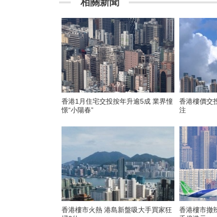
相關新聞
香港1月住宅交投按年升逾5成 業界憧
香港樓價交
憬“小陽春”
注
香港樓市火熱 港島新盤吸大手買家狂
香港樓市撤