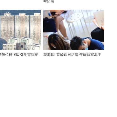
時沽清
價低位徘徊吸引剛需買家
親海駅II首輪即日沽清 年輕買家為主