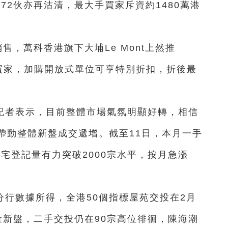
72伙亦再沽清，最大手買家斥資約1480萬港
售，萬科香港旗下大埔Le Mont上然推
的買家，加購開放式單位可享特別折扣，折後最
。
記者表示，目前整體市場氣氛明顯好轉，相信
帶動整體新盤成交遞增。截至11日，本月一手
私宅登記量有力突破2000宗水平，按月急漲
行數據所得，全港50個指標屋苑交投在2月
量新盤，二手交投仍在90宗高位徘徊，陳海潮