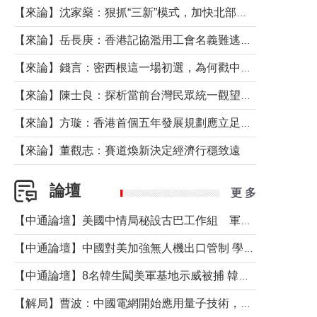
【來論】沈家燊：狠抓“三新”模式，加快北部都會區建設
【來論】岳長庚：香港記協濫用工會名義難逃法律制裁
【來論】錢言：密西根這一場初選，為何戳中了兩黨最痛的神經？
【來論】陳士良：探析當前台灣民眾統一觀望心態的深層成因
【來論】方璇：香港首個五年發展規劃應立足民生務實前行
【來論】董觀志：賽道煥新決定經濟行穩致遠
論壇
更 多
【中通論壇】美國中情局秘設古巴工作組 軍事行動箭在弦上？
【中通論壇】中國對美加強無人機出口管制 學者：貿易與安全考量兼有
【中通論壇】8名韓生闖美軍基地示威被捕 韓國年輕人反美情緒從何而來？
【解局】曹波：中國電網開始應用量子技術，以後會不再停電嗎？