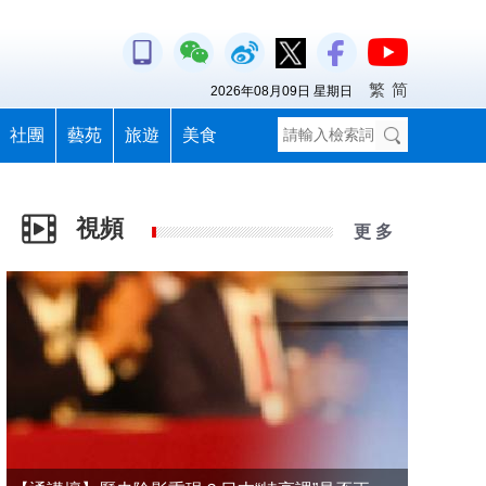
繁
简
2026年08月09日 星期日
社團
藝苑
旅遊
美食
視頻
更 多