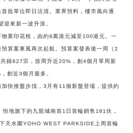
出首批單位即日沽清。業界預料，樓市風向逐
望迎來新一波升浪。
下物業印花稅，由約6萬港元減至100港元。一
乘預算案東風再次起航。預算案發表後一周（2
共錄627宗，按周升近20%，創4個月單周新
%，創近3個月最多。
商加快推盤步伐，3月有11個新盤登場，提供約
恒地旗下的九龍城南首1日首輪銷售181伙，
水圍YOHO WEST PARKSIDE上周首輪