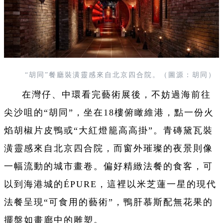
“胡同”餐廳裝潢靈感來自北京四合院。（圖源：胡同）
在灣仔、中環看完藝術展後，不妨過海前往
尖沙咀的“胡同”，坐在18樓俯瞰維港，點一份火
焰胡椒片皮鴨或“大紅燈籠高高掛”。青磚黛瓦裝
潢靈感來自北京四合院，而窗外璀璨的夜景則像
一幅流動的城市畫卷。偏好精緻法餐的食客，可
以到海港城的ÉPURE，這裡以米芝蓮一星的現代
法餐呈現“可食用的藝術”，鴨肝慕斯配無花果的
擺盤如畫廊中的雕塑。