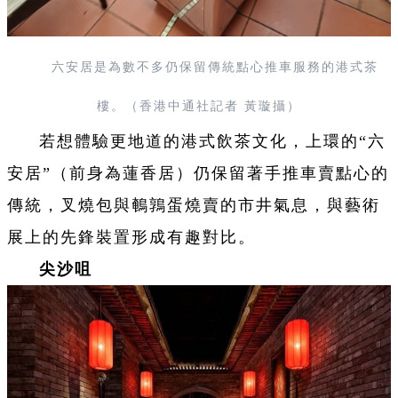
六安居是為數不多仍保留傳統點心推車服務的港式茶
樓。（香港中通社記者 黃璇攝）
若想體驗更地道的港式飲茶文化，上環的“六
安居”（前身為蓮香居）仍保留著手推車賣點心的
傳統，叉燒包與鵪鶉蛋燒賣的市井氣息，與藝術
展上的先鋒裝置形成有趣對比。
尖沙咀