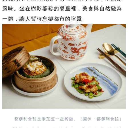
風味。坐在樹影婆娑的餐廳裡，美食與自然融為
一體，讓人暫時忘卻都市的喧囂。
都爹利會館是米芝蓮一星餐廳。（圖源：都爹利會館）