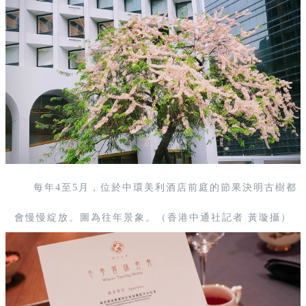
每年4至5月，位於中環美利酒店前庭的節果決明古樹都
會慢慢綻放。圖為往年景象。（香港中通社記者 黃璇攝）