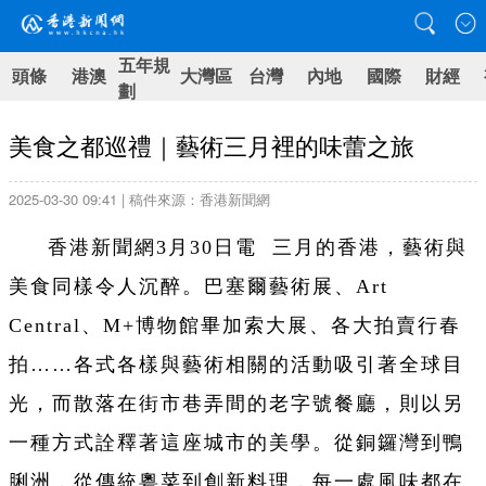
五年規
頭條
港澳
大灣區
台灣
內地
國際
財經
劃
美食之都巡禮｜藝術三月裡的味蕾之旅
2025-03-30 09:41 | 稿件來源：香港新聞網
香港新聞網3月30日電 三月的香港，藝術與
美食同樣令人沉醉。巴塞爾藝術展、Art
Central、M+博物館畢加索大展、各大拍賣行春
拍……各式各樣與藝術相關的活動吸引著全球目
光，而散落在街市巷弄間的老字號餐廳，則以另
一種方式詮釋著這座城市的美學。從銅鑼灣到鴨
脷洲，從傳統粵菜到創新料理，每一處風味都在