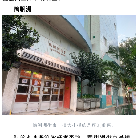
鴨脷洲
鴨脷洲街市一樓大排檔總是座無虛席。
對於本地海鮮愛好者來說，鴨脷洲街市是接