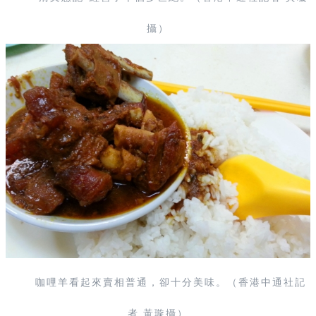
攝
）
咖哩羊看起來賣相普通，卻十分美味。
（香港中通社記
者 黃璇攝）