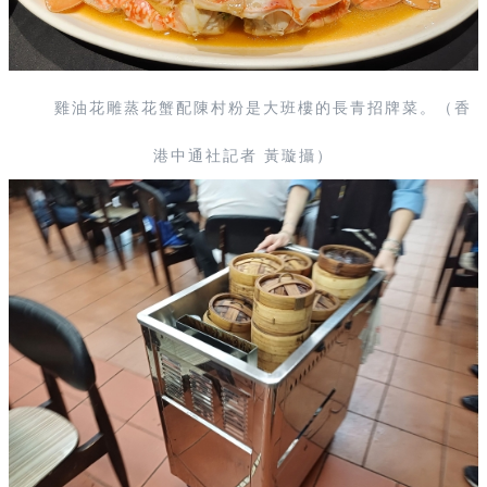
雞油花雕蒸花蟹配陳村粉是大班樓的長青招牌菜。（香
港中通社記者 黃璇攝）