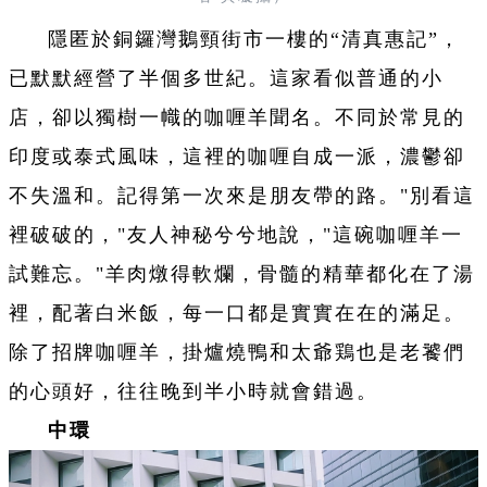
隱匿於銅鑼灣鵝頸街市一樓的“清真惠記”，
已默默經營了半個多世紀。這家看似普通的小
店，卻以獨樹一幟的咖喱羊聞名。不同於常見的
印度或泰式風味，這裡的咖喱自成一派，濃鬱卻
不失溫和。記得第一次來是朋友帶的路。"別看這
裡破破的，"友人神秘兮兮地說，"這碗咖喱羊一
試難忘。"羊肉燉得軟爛，骨髓的精華都化在了湯
裡，配著白米飯，每一口都是實實在在的滿足。
除了招牌咖喱羊，掛爐燒鴨和太爺鶏也是老饕們
的心頭好，往往晚到半小時就會錯過。
中環