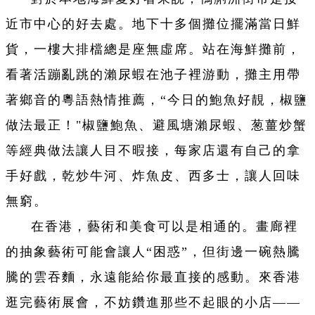
近市中心的好去處。地下十多個攤位擺滿當日鮮
貨，一樓大排檔總是座無虛席。站在海鮮攤前，
看著活蹦亂跳的瀨尿蝦在池子裡游動，攤主用帶
著鄉音的粵語熱情推薦，“今日的鮑魚好靚，椒鹽
做法最正！"椒鹽鮑魚、避風塘瀨尿蝦、葱薑炒蟹
等經典做法讓人目不暇接，每家店還有自己的拿
手好戲，乾炒牛河、炸魚皮、西多士，讓人回味
無窮。
在香港，藝術和美食可以是相通的。畫廊裡
的抽象藝術可能會讓人“困惑”，但街邊一碗熱騰
騰的雲吞麵，永遠能給你最直接的感動。來香港
逛完藝術展會，不妨鑽進那些不起眼的小店——