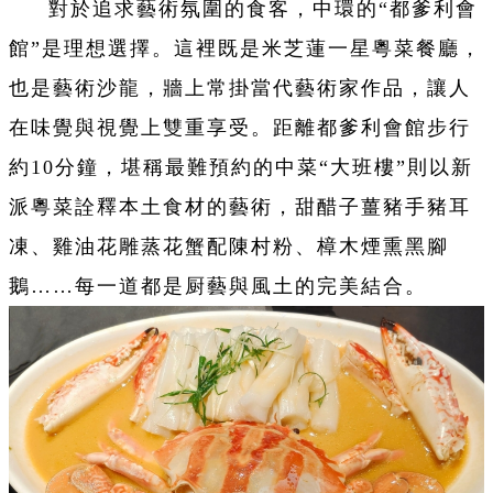
對於追求藝術氛圍的食客，中環的“都爹利會
館”是理想選擇。這裡既是米芝蓮一星粵菜餐廳，
也是藝術沙龍，牆上常掛當代藝術家作品，讓人
在味覺與視覺上雙重享受。距離都爹利會館步行
約10分鐘，堪稱最難預約的中菜“大班樓”則以新
派粵菜詮釋本土食材的藝術，甜醋子薑豬手豬耳
凍、雞油花雕蒸花蟹配陳村粉、樟木煙熏黑腳
鵝……每一道都是厨藝與風土的完美結合。