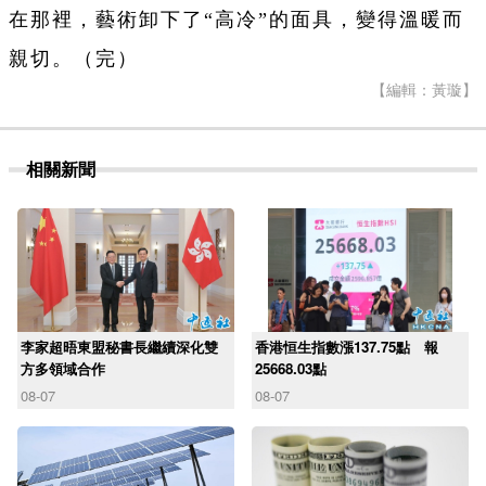
在那裡，藝術卸下了“高冷”的面具，變得溫暖而
親切。（完）
【編輯：黃璇】
相關新聞
李家超晤東盟秘書長繼續深化雙
香港恒生指數漲137.75點 報
方多領域合作
25668.03點
08-07
08-07