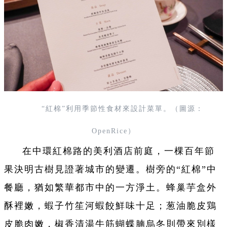
“紅棉”利用季節性食材來設計菜單。（圖源：
OpenRice）
在中環紅棉路的美利酒店前庭，一棵百年節
果決明古樹見證著城市的變遷。樹旁的“紅棉”中
餐廳，猶如繁華都市中的一方淨土。蜂巢芋盒外
酥裡嫩，蝦子竹笙河蝦餃鮮味十足；葱油脆皮鶏
皮脆肉嫩，椒香清湯牛筋蝴蝶腩烏冬則帶來別樣