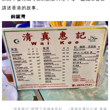
講述香港的故事。
銅鑼灣
“清真惠記”經營了半個多世紀。（
香港中通社記者 黃璇