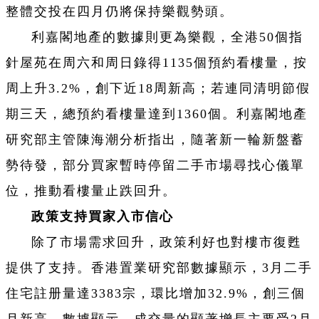
整體交投在四月仍將保持樂觀勢頭。
利嘉閣地產的數據則更為樂觀，全港50個指
針屋苑在周六和周日錄得1135個預約看樓量，按
周上升3.2%，創下近18周新高；若連同清明節假
期三天，總預約看樓量達到1360個。利嘉閣地產
研究部主管陳海潮分析指出，隨著新一輪新盤蓄
勢待發，部分買家暫時停留二手市場尋找心儀單
位，推動看樓量止跌回升。
政策支持買家入市信心
除了市場需求回升，政策利好也對樓市復甦
提供了支持。香港置業研究部數據顯示，3月二手
住宅註册量達3383宗，環比增加32.9%，創三個