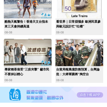
酷熱天氣警告！香港天文台指未
看世界｜日常煩惱多 歐洲民眾參
來三天會持續高溫
與歐元設計忙“吐槽”
08-08
08-08
專家稱香港受“三疫夾擊” 籲市民
台當局報萬億防務預算，台輿論
不要掉以輕心
批：大肆軍購將“掏空台
08-08
08-08