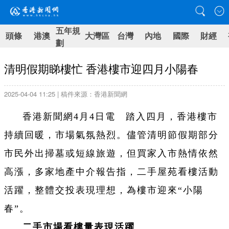
五年規
頭條
港澳
大灣區
台灣
內地
國際
財經
劃
清明假期睇樓忙 香港樓市迎四月小陽春
2025-04-04 11:25 | 稿件來源：香港新聞網
香港新聞網4月4日電 踏入四月，香港樓市
持續回暖，市場氣氛熱烈。儘管清明節假期部分
市民外出掃墓或短線旅遊，但買家入市熱情依然
高漲，多家地產中介報告指，二手屋苑看樓活動
活躍，整體交投表現理想，為樓市迎來“小陽
春”。
二手市場看樓量表現活躍