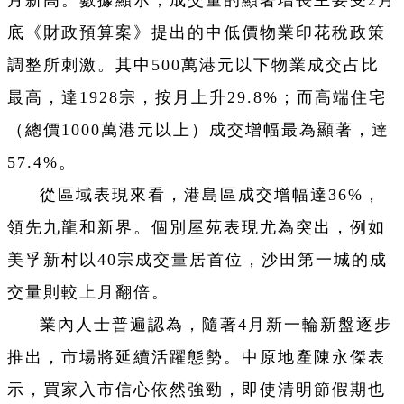
月新高。數據顯示，成交量的顯著增長主要受2月
底《財政預算案》提出的中低價物業印花稅政策
調整所刺激。其中500萬港元以下物業成交占比
最高，達1928宗，按月上升29.8%；而高端住宅
（總價1000萬港元以上）成交增幅最為顯著，達
57.4%。
從區域表現來看，港島區成交增幅達36%，
領先九龍和新界。個別屋苑表現尤為突出，例如
美孚新村以40宗成交量居首位，沙田第一城的成
交量則較上月翻倍。
業內人士普遍認為，隨著4月新一輪新盤逐步
推出，市場將延續活躍態勢。中原地產陳永傑表
示，買家入市信心依然強勁，即使清明節假期也