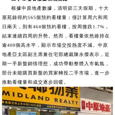
根據中原地產數據，清明節三天假期，十大
屋苑錄得約565個預約看樓量；僅計算周六和周
日兩天，則有464個預約看樓，按周微跌1.7%，
結束連續四周的升勢。然而，看樓量依然維持在
逾400個高水平，顯示市場交投熱度不減。中原
地產亞太區副主席兼住宅部總裁陳永傑表示，近
期一手新盤銷情理想，成功帶動整體入市氣氛，
部分未能購買新盤的買家轉投二手市場，進一步
推動看樓量和成交逐步回暖。