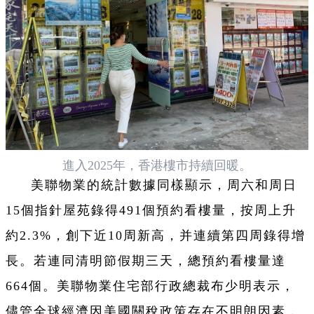
進入2025年，香港樓市持續回暖。
美聯物業的統計數據同樣顯示，周六和周日
15個指針屋苑錄得491個預約看樓量，按周上升
約2.3%，創下近10周新高，并連續第四周錄得增
長。若連同清明節假期三天，總預約看樓量達
664個。美聯物業住宅部行政總裁布少明表示，
儘管全球經濟因美國關稅政策存在不明朗因素，