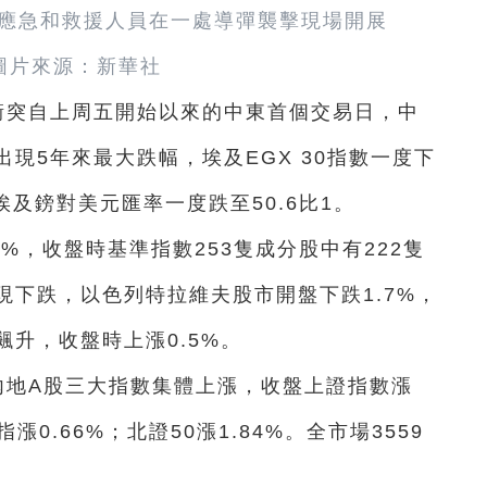
，應急和救援人員在一處導彈襲擊現場開展
圖片來源：新華社
衝突自上周五開始以來的中東首個交易日，中
現5年來最大跌幅，埃及EGX 30指數一度下
。埃及鎊對美元匯率一度跌至50.6比1。
%，收盤時基準指數253隻成分股中有222隻
現下跌，以色列特拉維夫股市開盤下跌1.7%，
升，收盤時上漲0.5%。
內地A股三大指數集體上漲，收盤上證指數漲
指漲0.66%；北證50漲1.84%。全市場3559