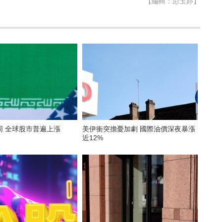
【編輯：彭玉婷】
周 全球股市普遍上漲
美伊衝突擔憂加劇 國際油價深夜暴漲
近12%