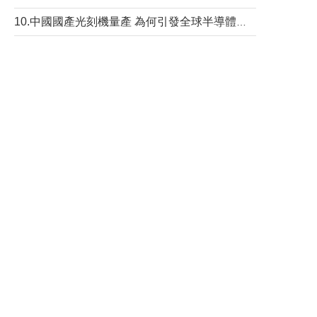
10.中國國產光刻機量產 為何引發全球半導體行業巨震？