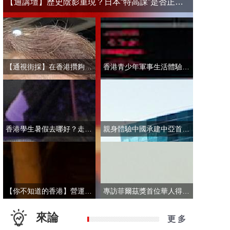
【通講壇】歷史陰影重現？日本“特高課”是否正在借殼還魂
【通視街採】在香港攢夠多少錢才敢退休？有人退而不休，有人放眼大灣區
香港青少年軍事生活體驗營開營 學員激動表示：期待又緊張！
香港學生暑假去哪好？走進故宮“當金匠”！
親身體驗中國承建中亞首條無人駕駛輕軌 市民點讚“太酷了”：28分鐘穿越整座城
【你不知道的香港】營運不到一年乘客破50萬！香港“落日飛車”為何那麼火？
專訪菲爾茲獎首位華人得主丘成桐：期待中國本土培養學者拿下菲爾茲獎
來論
更 多