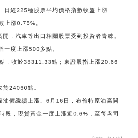
。日經225種股票平均價格指數收盤上漲
上漲0.75%。
高開，汽車等出口相關股票受到投資者青睞。
一度上漲500多點。
，收於38311.33點；東證股指上漲20.66
於24060點。
油價繼續上漲。6月16日，布倫特原油高開
早盤時段，現貨黃金一度上漲近0.6%，至每盎司