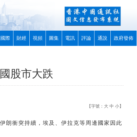
國際
財經
視頻
圖集
電訊
評論
通說
政府發佈
多國股市大跌
【字號：
大
中
小
】
與伊朗衝突持續，埃及、伊拉克等周邊國家因此