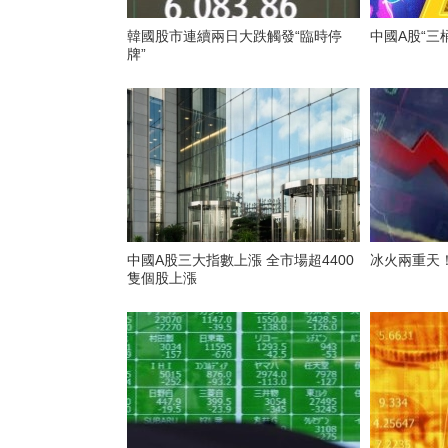
韓國股市連續兩日大跌觸發“臨時停
中國A股“三
牌”
中國A股三大指數上漲 全市場超4400
冰火兩重天
隻個股上漲