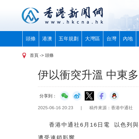
頭條
港澳
五年規劃
大灣區
台灣
內地
首頁
-> 頭條
伊以衝突升溫 中東
分享到：
2025-06-16 20:23
|
稿件來源：香港中通社
香港中通社6月16日電 以色列
遭受連鎖影響。