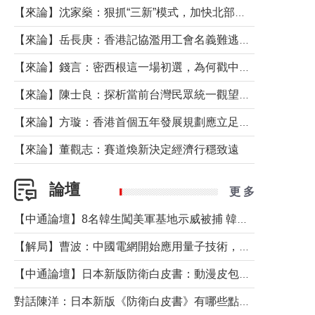
【來論】沈家燊：狠抓“三新”模式，加快北部都會區建設
【來論】岳長庚：香港記協濫用工會名義難逃法律制裁
【來論】錢言：密西根這一場初選，為何戳中了兩黨最痛的神經？
【來論】陳士良：探析當前台灣民眾統一觀望心態的深層成因
【來論】方璇：香港首個五年發展規劃應立足民生務實前行
【來論】董觀志：賽道煥新決定經濟行穩致遠
論壇
更 多
【中通論壇】8名韓生闖美軍基地示威被捕 韓國年輕人反美情緒從何而來？
【解局】曹波：中國電網開始應用量子技術，以後會不再停電嗎？
【中通論壇】日本新版防衛白皮書：動漫皮包藏不住軍國野心
對話陳洋：日本新版《防衛白皮書》有哪些點值得警惕？