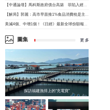
【中通論壇】馬科斯政府債台高築 菲陷入經濟困境與南海對抗惡循環？
【解局】郭麗：高市早苗推1%食品消費稅是主動作為還是被迫“飲鴆止渴”
美減4個、中增1個！《日經》最新全球份額報告透露了什麼？
圖集
更 多
探訪福建漁排上的“充電寶”