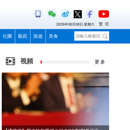
繁
简
2026年08月08日 星期六
社團
藝苑
旅遊
美食
視頻
更 多