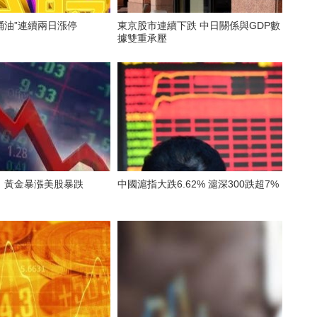
桶油”連續兩日漲停
東京股市連續下跌 中日關係與GDP數
據雙重承壓
！黃金暴漲美股暴跌
中國滬指大跌6.62% 滬深300跌超7%