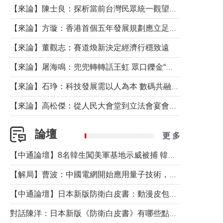
【來論】陳士良：探析當前台灣民眾統一觀望心態的深層成因
【來論】方璇：香港首個五年發展規劃應立足民生務實前行
【來論】董觀志：賽道煥新決定經濟行穩致遠
【來論】屠海鳴：兜兜轉轉話王虹 眾口鑠金“一邊倒”
【來論】石琤：科技發展需以人為本 數碼共融不應讓長者放棄傳統生活方式
【來論】高松傑：從人民大會堂到立法會宴會廳——香港管治新範式的完整拼圖
論壇
更 多
【中通論壇】8名韓生闖美軍基地示威被捕 韓國年輕人反美情緒從何而來？
【解局】曹波：中國電網開始應用量子技術，以後會不再停電嗎？
【中通論壇】日本新版防衛白皮書：動漫皮包藏不住軍國野心
對話陳洋：日本新版《防衛白皮書》有哪些點值得警惕？