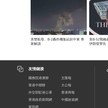
美雙航母、B-2轟炸機集結於中東 專
美B-52戰
家解讀
伊朗發警告
友情鏈接
國務院港澳辦
文匯報
香港中聯辦
大公報
外交部駐港公署
香港商報
香港政府新聞網
中國旅遊網
紫荊網