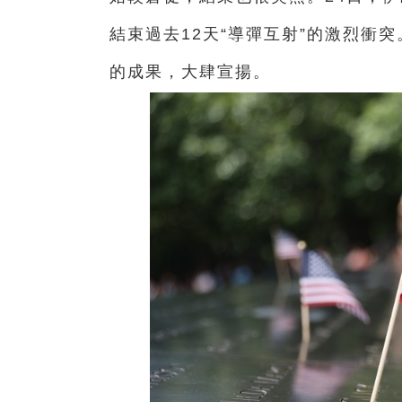
結束過去12天“導彈互射”的激烈衝
的成果，大肆宣揚。