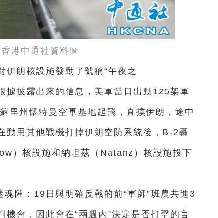
 香港中通社資料圖
對伊朗核設施發動了號稱“午夜之
打擊。根據披露出來的信息，美軍當日出動125架軍
密蘇里州懷特曼空軍基地起飛，直撲伊朗，途中
在動用其他戰機打掉伊朗空防系統後，B-2轟
ow）核設施和納坦茲（Natanz）核設施投下
魂陣：19日與明確反戰的前“軍師”班農共進3
判機會，因此會在“兩週內”決定是否打擊的言