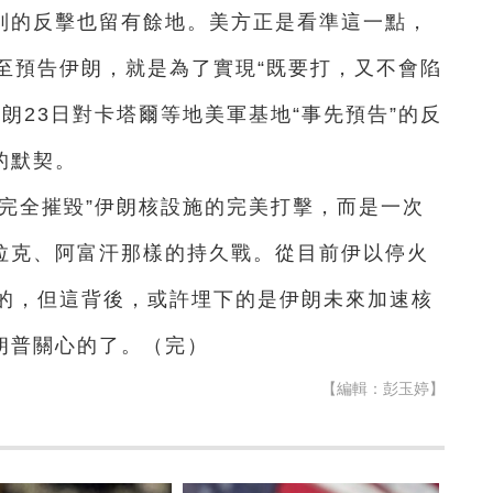
色列的反擊也留有餘地。美方正是看準這一點，
至預告伊朗，就是為了實現“既要打，又不會陷
朗23日對卡塔爾等地美軍基地“事先預告”的反
的默契。
完全摧毀”伊朗核設施的完美打擊，而是一次
伊拉克、阿富汗那樣的持久戰。從目前伊以停火
的，但這背後，或許埋下的是伊朗未來加速核
朗普關心的了。（完）
【編輯：彭玉婷】