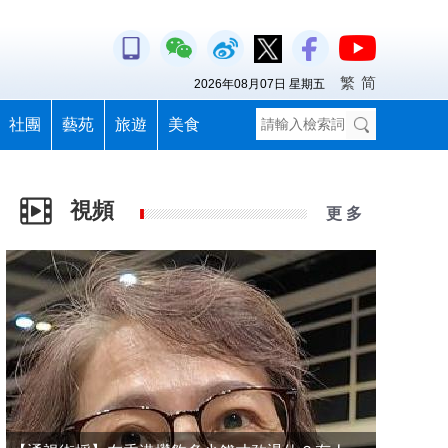
繁
简
2026年08月07日 星期五
社團
藝苑
旅遊
美食
視頻
更 多