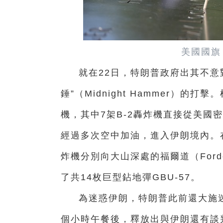
美國國旗
就在22日，特朗普政府出其不意
錘”（Midnight Hammer）的
機，其中7架B-2轟炸機直接從美國
經過多次空中加油，進入伊朗境內。
炸機分別向大山深處的福爾道（Ford
了共14枚巨型鉆地彈GBU-57。
為迷惑伊朗，特朗普此前還大施迷
個小時午餐後，釋放出與伊朗還有談