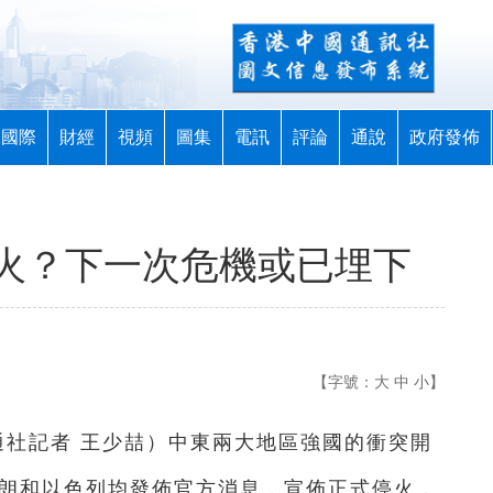
國際
財經
視頻
圖集
電訊
評論
通說
政府發佈
火？下一次危機或已埋下
【字號：
大
中
小
】
通社記者 王少喆
）
中東兩大地區強國的衝突開
伊朗和以色列均發佈官方消息，宣佈正式停火，