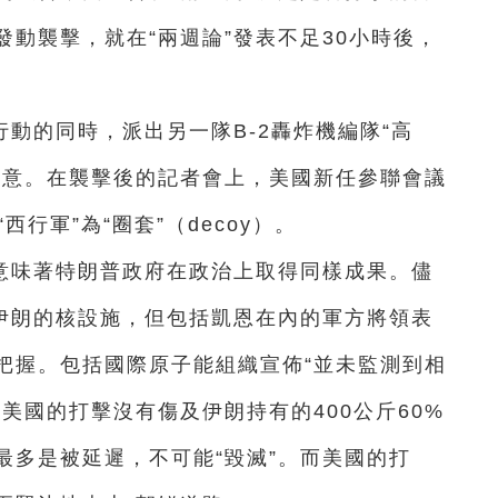
動襲擊，就在“兩週論”發表不足30小時後，
動的同時，派出另一隊B-2轟炸機編隊“高
注意。在襲擊後的記者會上，美國新任參聯會議
“西行軍”為“圈套”（decoy）。
意味著特朗普政府在政治上取得同樣成果。儘
了伊朗的核設施，但包括凱恩在內的軍方將領表
把握。包括國際原子能組織宣佈“並未監測到相
美國的打擊沒有傷及伊朗持有的400公斤60%
最多是被延遲，不可能“毀滅”。而美國的打