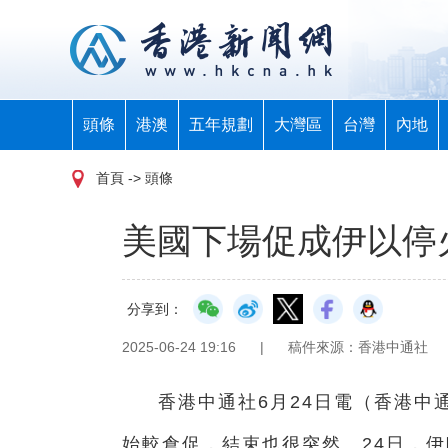
頭條
港澳
五年規劃
大灣區
台灣
內地
首頁
-> 頭條
美國下場促成伊以停
分享到：
2025-06-24 19:16
|
稿件來源：香港中通社
香港中通社6月24日電（
香港中
始較倉促，結束也很突然。24日，