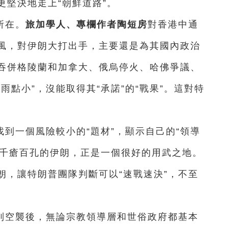
堅決地走上“朝鮮道路”。
所在。
旅加學人、專欄作者陶短房
對香港中通
風，對伊朗大打出手，主要還是為其國內政治
吞併格陵蘭和加拿大、俄烏停火、哈佛爭議、
雨點小”，沒能取得其“承諾”的“戰果”。這對特
到一個風險較小的“題材”，顯示自己的“領導
得千瘡百孔的伊朗，正是一個很好的用武之地。
朗，讓特朗普團隊判斷可以“速戰速決”，不至
列空襲後，無論宗教領導層和世俗政府都基本