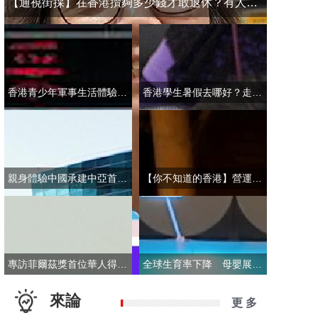
【通視街採】在香港攢夠多少錢才敢退休？有人退而不休，有人放眼大灣區
香港青少年軍事生活體驗營開營 學員激動表示：期待又緊張！
香港學生暑假去哪好？走進故宮“當金匠”！
親身體驗中國承建中亞首條無人駕駛輕軌 市民點讚“太酷了”：28分鐘穿越整座城
【你不知道的香港】營運不到一年乘客破50萬！香港“落日飛車”為何那麼火？
專訪菲爾茲獎首位華人得主丘成桐：期待中國本土培養學者拿下菲爾茲獎
全球生育率下降 母嬰展卻依舊火爆 商家：小市場反而催生了新商機
來論
更 多