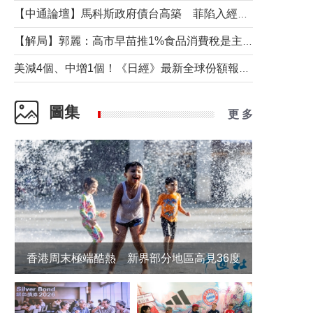
【中通論壇】馬科斯政府債台高築 菲陷入經濟困境與南海對抗惡循環？
【解局】郭麗：高市早苗推1%食品消費稅是主動作為還是被迫“飲鴆止渴”
美減4個、中增1個！《日經》最新全球份額報告透露了什麼？
圖集
更 多
香港周末極端酷熱 新界部分地區高見36度