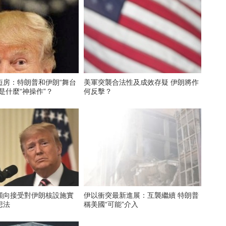
短房：特朗普和伊朗“舞台
美軍突襲合法性及成效存疑 伊朗將作
是什麼“神操作”？
何反擊？
傾向接受對伊朗核設施實
伊以衝突最新進展：互襲繼續 特朗普
想法
稱美國“可能”介入