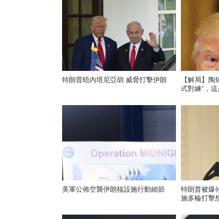
特朗普晤內塔尼亞胡 威脅打擊伊朗
【解局】陶
式對練”，這
美軍公佈空襲伊朗核設施行動細節
特朗普被爆
施多輪打擊