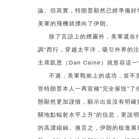
論。但其實，特朗普顯然已經準備好發
美軍的飛機就撲向了伊朗。
除了言語上的煙霧外，美軍還在行
調”西行，穿越太平洋，吸引外界的
主席凱恩（Dan Caine）就形容這一
不過，美軍戰術上的成功，並不
管特朗普本人一再宣稱“完全摧毀”
態顯然更加謹慎，顯示出並沒有明確
關地點輻射水平上升”的信息，更說明
的高濃縮鈾。換言之，伊朗的核進展