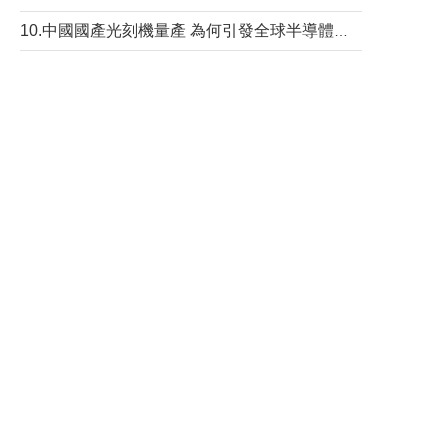
10.中國國產光刻機量產 為何引發全球半導體行業巨震？