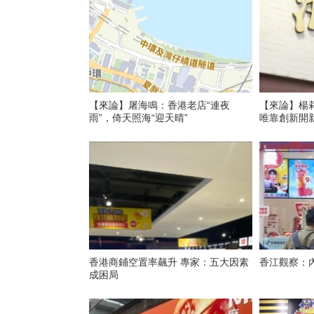
【來論】屠海鳴：香港老店“連夜
【來論】楊
雨”，倚天照海“迎天晴”
唯靠創新開
香港商鋪空置率飆升 專家：五大因素
香江觀察：
成困局