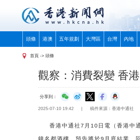
頭條
港澳
五年規劃
大灣區
台灣
內地
首頁
-> 頭條
觀察：消費裂變 香
分享到：
2025-07-10 19:42
|
稿件來源：香港中通社
香港中通社7月10日電（
香港中
鐘名都酒樓，預告將於9月底結業。