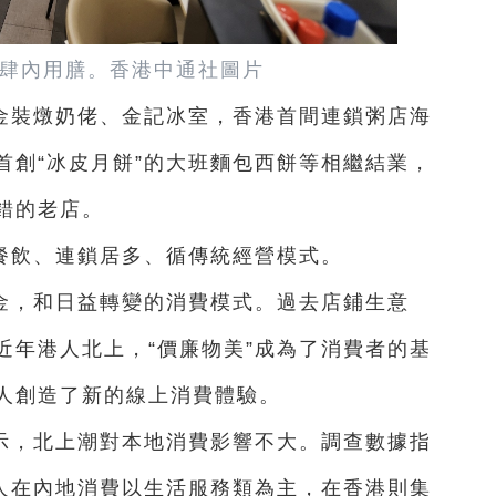
肆內用膳。香港中通社圖片
金裝燉奶佬、金記冰室，香港首間連鎖粥店海
首創“冰皮月餅”的大班麵包西餅等相繼結業，
錯的老店。
餐飲、連鎖居多、循傳統經營模式。
金，和日益轉變的消費模式。過去店鋪生意
近年港人北上，“價廉物美”成為了消費者的基
人創造了新的線上消費體驗。
示，北上潮對本地消費影響不大。調查數據指
港人在內地消費以生活服務類為主，在香港則集