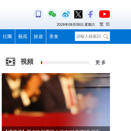
繁
简
2026年08月08日 星期六
社團
藝苑
旅遊
美食
視頻
更 多