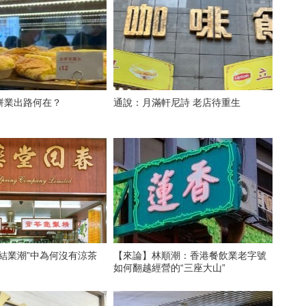
餅業出路何在？
通說：月滿軒尼詩 老店待重生
結業潮”中為何沒有涼茶
【來論】林順潮：香港餐飲業老字號
如何翻越經營的“三座大山”