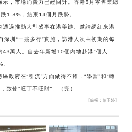
顯示，市場消費力已經回升。香港5月零售業總
跌1.8%，結束14個月跌勢。
也通過推動大型盛事在港舉辦、邀請網紅來港
自深圳“一簽多行”實施，訪港人次由初期的每
約43萬人。自去年新增10個內地赴港“個人
%。
區政府在“引流”方面做得不錯，“學習”和“轉
，致使“旺丁不旺財”。（完）
【編輯：彭玉婷】