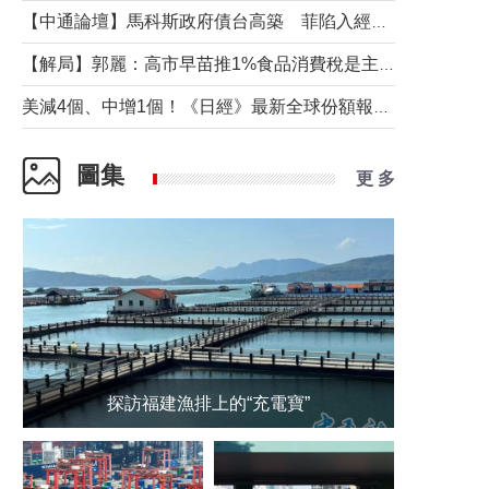
【中通論壇】馬科斯政府債台高築 菲陷入經濟困境與南海對抗惡循環？
【解局】郭麗：高市早苗推1%食品消費稅是主動作為還是被迫“飲鴆止渴”
美減4個、中增1個！《日經》最新全球份額報告透露了什麼？
圖集
更 多
探訪福建漁排上的“充電寶”