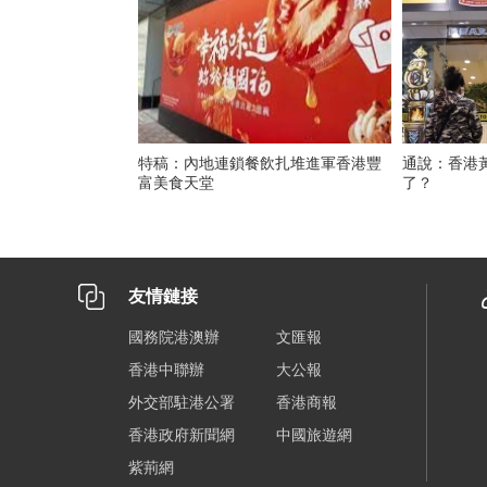
特稿：內地連鎖餐飲扎堆進軍香港豐
通說：香港
富美食天堂
了？
友情鏈接
國務院港澳辦
文匯報
香港中聯辦
大公報
外交部駐港公署
香港商報
香港政府新聞網
中國旅遊網
紫荊網