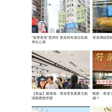
“留學香港”需求旺 香港再有酒店拓展
香港傳統西
學生公寓
【來論】屠海鳴：香港零售業要主動
觀察：香港“
識變應變求變
鋪？