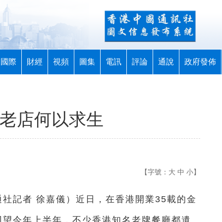
國際
財經
視頻
圖集
電訊
評論
通說
政府發佈
港老店何以求生
【字號：
大
中
小
】
通社記者 徐嘉儀
）
近日，在香港開業35載的金
回望今年上半年，不少香港知名老牌餐廳都遺