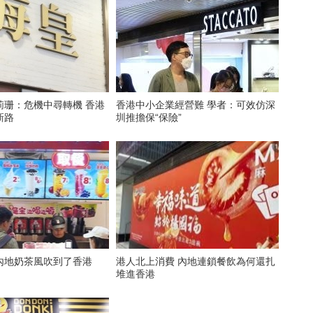
莉珊：危機中尋轉機 香港
香港中小企業經營難 學者：可效仿深
新路
圳推擔保“保險”
內地奶茶風吹到了香港
港人北上消費 內地連鎖餐飲為何還扎
堆進香港