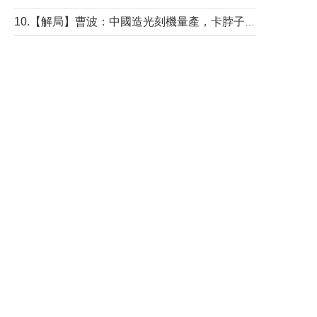
10.【解局】曹波：中國造光刻機量產，卡脖子問題有無解決？