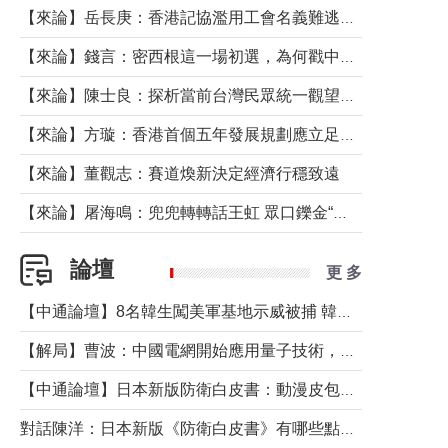
【來論】岳長庚：香港記協濫用工會名義難逃法律制裁
【來論】錢言：密西根這一場初選，為何戳中了兩黨最痛的神經？
【來論】陳士良：探析當前台灣民眾統一觀望心態的深層成因
【來論】方璇：香港首個五年發展規劃應立足民生務實前行
【來論】董觀志：賽道煥新決定經濟行穩致遠
【來論】屠海鳴：兜兜轉轉話王虹 眾口鑠金“一邊倒”
論壇
更 多
【中通論壇】8名韓生闖美軍基地示威被捕 韓國年輕人反美情緒從何而來？
【解局】曹波：中國電網開始應用量子技術，以後會不再停電嗎？
【中通論壇】日本新版防衛白皮書：動漫皮包藏不住軍國野心
對話陳洋：日本新版《防衛白皮書》有哪些點值得警惕？