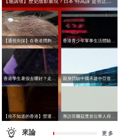
【通講壇】歷史陰影重現？日本“特高課”是否正在借殼還魂
【通視街採】在香港攢夠多少錢才敢退休？有人退而不休，有人放眼大灣區
香港青少年軍事生活體驗營開營 學員激動表示：期待又緊張！
香港學生暑假去哪好？走進故宮“當金匠”！
親身體驗中國承建中亞首條無人駕駛輕軌 市民點讚“太酷了”：28分鐘穿越整座城
【你不知道的香港】營運不到一年乘客破50萬！香港“落日飛車”為何那麼火？
專訪菲爾茲獎首位華人得主丘成桐：期待中國本土培養學者拿下菲爾茲獎
來論
更 多