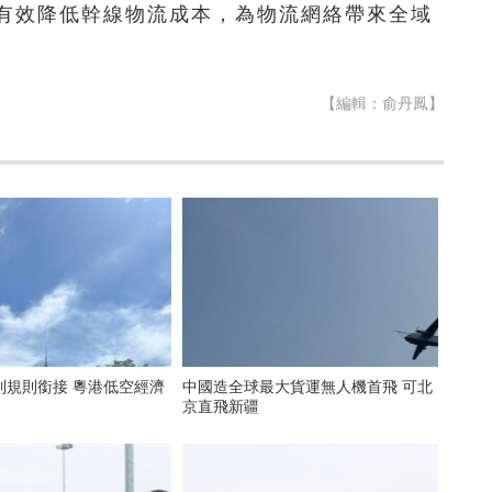
有效降低幹線物流成本，為物流網絡帶來全域
【編輯：俞丹鳳】
到規則銜接 粵港低空經濟
中國造全球最大貨運無人機首飛 可北
京直飛新疆