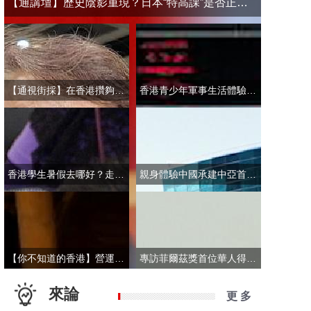
【通講壇】歷史陰影重現？日本“特高課”是否正在借殼還魂
【通視街採】在香港攢夠多少錢才敢退休？有人退而不休，有人放眼大灣區
香港青少年軍事生活體驗營開營 學員激動表示：期待又緊張！
香港學生暑假去哪好？走進故宮“當金匠”！
親身體驗中國承建中亞首條無人駕駛輕軌 市民點讚“太酷了”：28分鐘穿越整座城
【你不知道的香港】營運不到一年乘客破50萬！香港“落日飛車”為何那麼火？
專訪菲爾茲獎首位華人得主丘成桐：期待中國本土培養學者拿下菲爾茲獎
來論
更 多