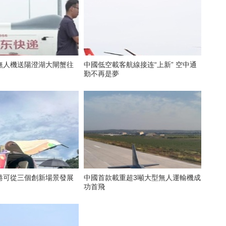
無人機送陽澄湖大閘蟹往
中國低空載客航線接连“上新” 空中通
勤不再是夢
港可從三個創新場景發展
中國首款載重超3噸大型無人運輸機成
功首飛