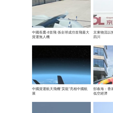
中國長鷹-8首飛 係全球成功首飛最大
京東物流以
貨運無人機
四川
中國貨運航天飛機“昊龍”亮相中國航
郜春海：香
展
低空經濟