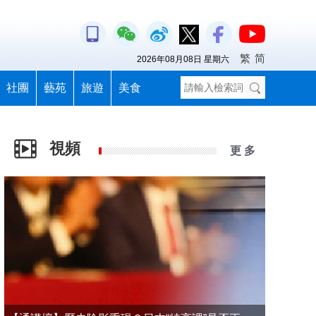
繁
简
2026年08月08日 星期六
社團
藝苑
旅遊
美食
視頻
更 多