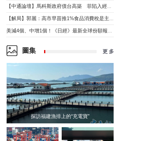
【中通論壇】馬科斯政府債台高築 菲陷入經濟困境與南海對抗惡循環？
【解局】郭麗：高市早苗推1%食品消費稅是主動作為還是被迫“飲鴆止渴”
美減4個、中增1個！《日經》最新全球份額報告透露了什麼？
圖集
更 多
探訪福建漁排上的“充電寶”