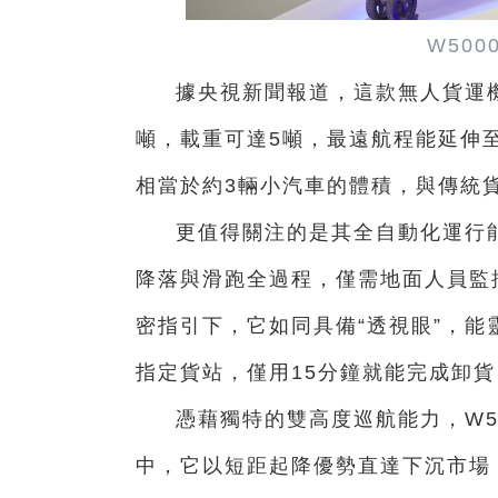
W50
據央視新聞報道，這款無人貨運機擁
噸，載重可達5噸，最遠航程能延伸至2
相當於約3輛小汽車的體積，與傳統
更值得關注的是其全自動化運行能
降落與滑跑全過程，僅需地面人員監
密指引下，它如同具備“透視眼”，
指定貨站，僅用15分鐘就能完成卸
憑藉獨特的雙高度巡航能力，W5
中，它以短距起降優勢直達下沉市場