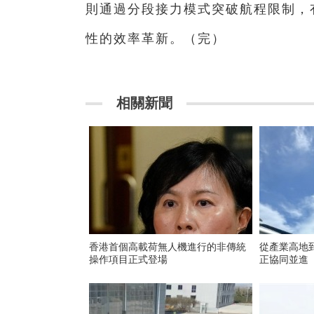
則通過分段接力模式突破航程限制，
性的效率革新。（完）
相關新聞
香港首個高載荷無人機進行的非傳統
從產業高地
操作項目正式登場
正協同並進