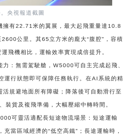
00。央視報道截圖
有22.71米的翼展，最大起飛重量達10.8
600公里。其65立方米的龐大“腹腔”，容積
貨運飛機相比，運輸效率實現成倍提升。
力：無需駕駛艙，W5000可自主完成起飛、
控運行狀態即可保障任務執行。在AI系統的精
能靈活規避地面所有障礙；降落後可自動滑行至
貨、裝貨及複飛準備，大幅壓縮中轉時間。
000可靈活適配長短途物流場景：短途運輸
，充當區域經濟的“低空高鐵”；長途運輸時，