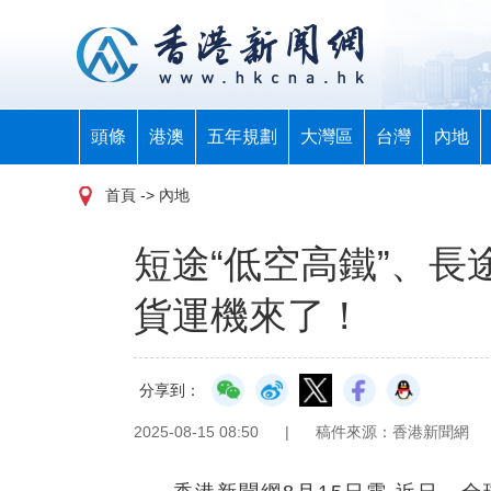
頭條
港澳
五年規劃
大灣區
台灣
內地
首頁
-> 內地
短途“低空高鐵”、
貨運機來了！
分享到：
2025-08-15 08:50
|
稿件來源：香港新聞網