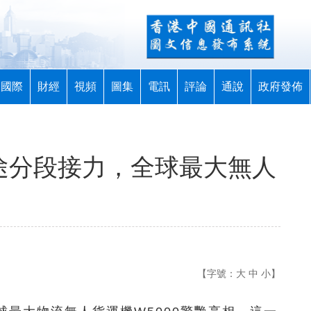
國際
財經
視頻
圖集
電訊
評論
通說
政府發佈
長途分段接力，全球最大無人
【字號：
大
中
小
】