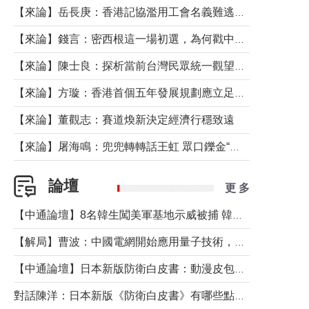
【來論】岳長庚：香港記協濫用工會名義難逃法律制裁
【來論】錢言：密西根這一場初選，為何戳中了兩黨最痛的神經？
【來論】陳士良：探析當前台灣民眾統一觀望心態的深層成因
【來論】方璇：香港首個五年發展規劃應立足民生務實前行
【來論】董觀志：賽道煥新決定經濟行穩致遠
【來論】屠海鳴：兜兜轉轉話王虹 眾口鑠金“一邊倒”
論壇
更 多
【中通論壇】8名韓生闖美軍基地示威被捕 韓國年輕人反美情緒從何而來？
【解局】曹波：中國電網開始應用量子技術，以後會不再停電嗎？
【中通論壇】日本新版防衛白皮書：動漫皮包藏不住軍國野心
對話陳洋：日本新版《防衛白皮書》有哪些點值得警惕？