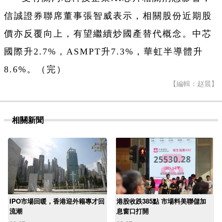
信誠證券聯席董事張智威表示，相關股份近期股
價亦反覆向上，有望繼續炒國產替代概念。中芯
國際升2.7%，ASMPT升7.3%，華虹半導體升
8.6%。（完）
【編輯：赵晨】
相關新聞
IPO市場回暖，香港迎外籍專才回
港股收跌385點 市場料美聯儲加
流潮
息窗口打開