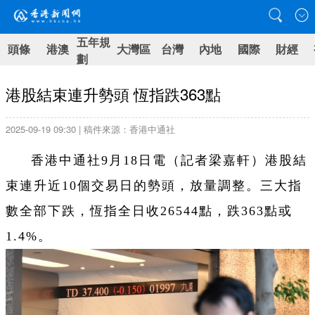
五年規
頭條
港澳
大灣區
台灣
內地
國際
財經
劃
港股結束連升勢頭 恆指跌363點
2025-09-19 09:30 | 稿件來源：香港中通社
香港中通社9月18日電（記者梁嘉軒）港股結
束連升近10個交易日的勢頭，放量調整。三大指
數全部下跌，恆指全日收26544點，跌363點或
1.4%。