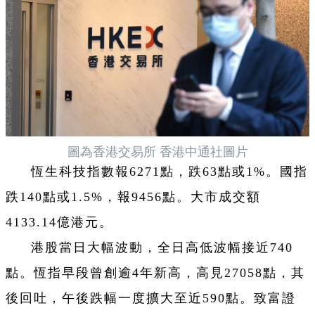
圖為香港交易所 香港中通社圖片
恆生科技指數報6271點，跌63點或1%。國指
跌140點或1.5%，報9456點。大市成交額
4133.14億港元。
港股當日大幅波動，全日高低波幅接近740
點。恆指早段曾創逾4年新高，高見27058點，其
後回吐，午後跌幅一度擴大至近590點。致富證