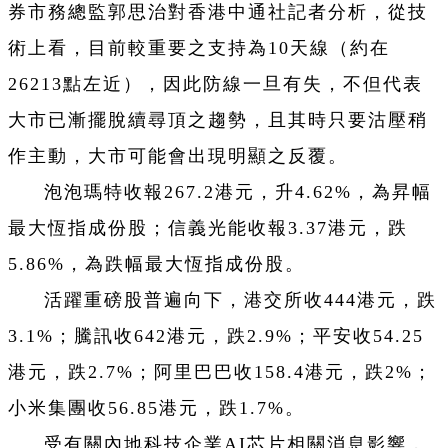
券市務總監郭思治對香港中通社記者分析，從技
術上看，目前較重要之支持為10天線（約在
26213點左近），因此防線一旦有失，不但代表
大市已漸擺脫續尋頂之趨勢，且其時只要沽壓稍
作主動，大市可能會出現明顯之反覆。
泡泡瑪特收報267.2港元，升4.62%，為昇幅
最大恆指成份股；信義光能收報3.37港元，跌
5.86%，為跌幅最大恆指成份股。
活躍重磅股普遍向下，港交所收444港元，跌
3.1%；騰訊收642港元，跌2.9%；平安收54.25
港元，跌2.7%；阿里巴巴收158.4港元，跌2%；
小米集團收56.85港元，跌1.7%。
受有關內地科技企業AI芯片相關消息影響，