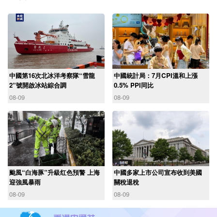
中國第16次北冰洋考察隊“雪龍
中國統計局：7月CPI溫和上漲
2”號開啟冰站綜合調
0.5% PPI同比
08-09
08-09
颱風“白海豚”升級红色預警 上海
中國多家上市公司宣布收到美國
迎強風暴雨
關稅退稅
08-09
08-09