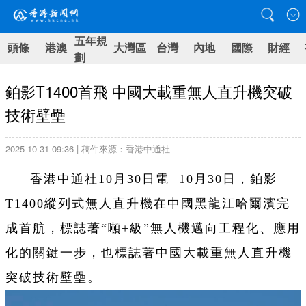
五年規
頭條
港澳
大灣區
台灣
內地
國際
財經
劃
鉑影T1400首飛 中國大載重無人直升機突破
技術壁壘
2025-10-31 09:36 | 稿件來源：香港中通社
香港中通社10月30日電 10月30日，鉑影
T1400縱列式無人直升機在中國黑龍江哈爾濱完
成首航，標誌著“噸+級”無人機邁向工程化、應用
化的關鍵一步，也標誌著中國大載重無人直升機
突破技術壁壘。