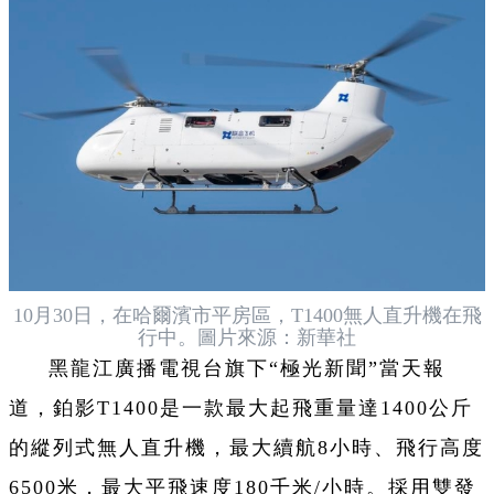
10月30日，在哈爾濱市平房區，T1400無人直升機在飛
行中。圖片來源：新華社
黑龍江廣播電視台旗下“極光新聞”當天報
道，鉑影T1400是一款最大起飛重量達1400公斤
的縱列式無人直升機，最大續航8小時、飛行高度
6500米，最大平飛速度180千米/小時。採用雙發